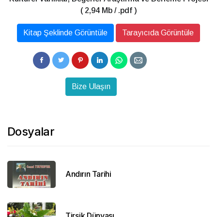
( 2,94 Mb / .pdf )
Kitap Şeklinde Görüntüle
Tarayıcıda Görüntüle
Bize Ulaşın
Dosyalar
Andırın Tarihi
Tirşik Dünyası