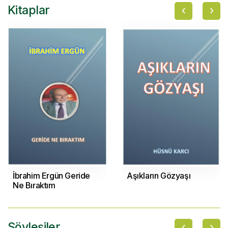
‹
›
Kitaplar
İbrahim Ergün Geride
Aşıkların Gözyaşı
Ne Bıraktım
‹
›
Söyleşiler