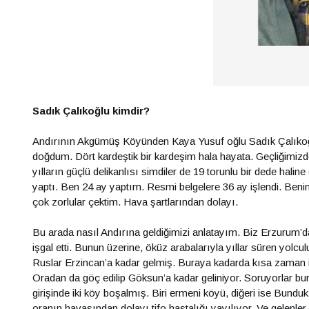
Sadık Çalıkoğlu kimdir?
Andırının Akgümüş Köyünden Kaya Yusuf oğlu Sadık Çalıkoğl
doğdum. Dört kardeştik bir kardeşim hala hayata. Geçliğimizd
yılların güçlü delikanlısı simdiler de 19 torunlu bir dede halin
yaptı. Ben 24 ay yaptım. Resmi belgelere 36 ay işlendi. Be
çok zorlular çektim. Hava şartlarından dolayı.
Bu arada nasıl Andırına geldiğimizi anlatayım. Biz Erzurum’
işgal etti. Bunun üzerine, öküz arabalarıyla yıllar süren yolc
Ruslar Erzincan’a kadar gelmiş. Buraya kadarda kısa zaman içi
Oradan da göç edilip Göksun’a kadar geliniyor. Soruyorlar bu
girişinde iki köy boşalmış. Biri ermeni köyü, diğeri ise Bun
oranın havasından dolayı tifo hastalığı yayılıyor. Ve gelenler 