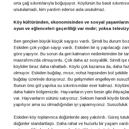
orta çağ sıkıntılarıyla boğuşuyor. Köylünün bu basit sıkıntıs
unutulamadı, kim yardım ederse asla unutulmaz.
Köy kültüründen, ekonomisinden ve sosyal yaşamlarınd
oyun ve eğlenceleri geçerliliği var mıdır; yoksa televizyo
Ben gençken büyük küçük saygısı vardı. Şimdi bu durum bozu
Eskiden çok yoğun saygı vardı. Eskiden bir iş yapılacağı zaman 
göre yapıyor. Bu sorun da geri kalmanın nedenlerinden bir t
masrafımızda olmuyordu. Çok daha az sosyaldik. Simdi işe ma
köylüler biraz daha rahatladı. Köylü çok kazansa da, daha faz
olmuyor. Eskiden buğday, mısır, nohut hepsinden bol şekilde ür
buğday üzerinde duruyoruz. Bu gelişmeleri engelleyen susu
Bunun önü göl yapılsa su sıkıntısından eser kalmaz. Köylünün
daha hakim bölgemizde. Hayvanların yem besin gibi ihtiyaçları
var. Hayvanların sütünü satıyoruz. Seksen haneli köyde bin
yapılıyor ama su olmadığından iyi yapamıyoruz. Susuzluluk ve
Eskiden köy toplanınca düğünlerde ateş yakılırdı. Güreş tutul
düğünler standartlaştı. Daha rahat ve huzurlu bir yaşam vardı