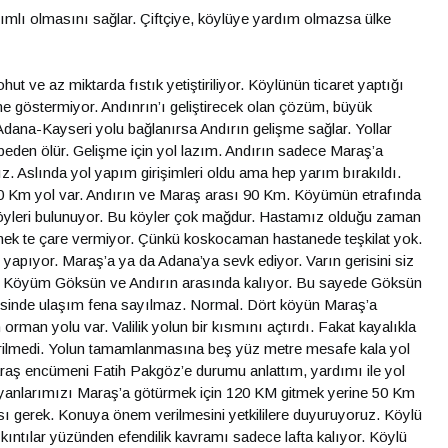
ımlı olmasını sağlar. Çiftçiye, köylüye yardım olmazsa ülke
ut ve az miktarda fıstık yetiştiriliyor. Köylünün ticaret yaptığı
şme göstermiyor. Andınrın’ı geliştirecek olan çözüm, büyük
 Adana-Kayseri yolu bağlanırsa Andırın gelişme sağlar. Yollar
eden ölür. Gelişme için yol lazım. Andırın sadece Maraş’a
. Aslında yol yapım girişimleri oldu ama hep yarım bırakıldı.
 Km yol var. Andırın ve Maraş arası 90 Km. Köyümün etrafında
öyleri bulunuyor. Bu köyler çok mağdur. Hastamız olduğu zaman
mek te çare vermiyor. Çünkü koskocaman hastanede teşkilat yok.
yapıyor. Maraş’a ya da Adana’ya sevk ediyor. Varın gerisini siz
. Köyüm Göksün ve Andırın arasında kalıyor. Bu sayede Göksün
risinde ulaşım fena sayılmaz. Normal. Dört köyün Maraş’a
man yolu var. Valilik yolun bir kısmını açtırdı. Fakat kayalıkla
tirilmedi. Yolun tamamlanmasına beş yüz metre mesafe kala yol
raş encümeni Fatih Pakgöz’e durumu anlattım, yardımı ile yol
sayanlarımızı Maraş’a götürmek için 120 KM gitmek yerine 50 Km
ması gerek. Konuya önem verilmesini yetkililere duyuruyoruz. Köylü
ıntılar yüzünden efendilik kavramı sadece lafta kalıyor. Köylü