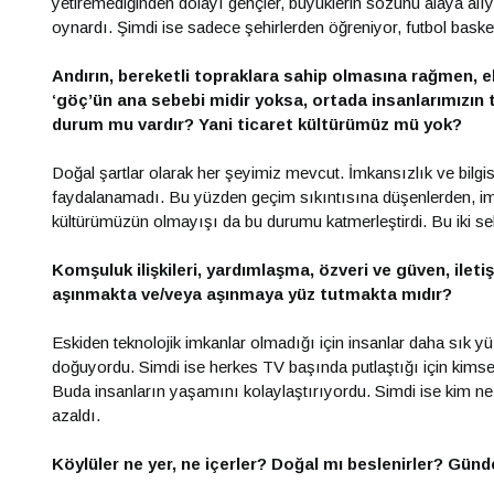
yetiremediğinden dolayı gençler, büyüklerin sözünü alaya alıyo
oynardı. Şimdi ise sadece şehirlerden öğreniyor, futbol baske
Andırın, bereketli topraklara sahip olmasına rağmen,
‘göç’ün ana sebebi midir yoksa, ortada insanlarımızın 
durum mu vardır? Yani ticaret kültürümüz mü yok?
Doğal şartlar olarak her şeyimiz mevcut. İmkansızlık ve bilgi
faydalanamadı. Bu yüzden geçim sıkıntısına düşenlerden, imka
kültürümüzün olmayışı da bu durumu katmerleştirdi. Bu iki se
Komşuluk ilişkileri, yardımlaşma, özveri ve güven, ileti
aşınmakta ve/veya aşınmaya yüz tutmakta mıdır?
Eskiden teknolojik imkanlar olmadığı için insanlar daha sık yüz
doğuyordu. Simdi ise herkes TV başında putlaştığı için kim
Buda insanların yaşamını kolaylaştırıyordu. Simdi ise kim 
azaldı.
Köylüler ne yer, ne içerler? Doğal mı beslenirler? Günde