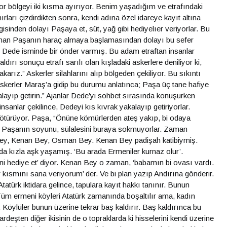
r bölgeyi iki kısma ayırıyor. Benim yaşadığım ve etrafındaki
ları çizdirdikten sonra, kendi adına özel idareye kayıt altına
gisinden dolayı Paşaya et, süt, yağ gibi hediyelıer veriyorlar. Bu
Osman Paşanın haraç almaya başlamasından dolayı bu sefer
 Dede isminde bir önder varmış. Bu adam etraftan insanlar
ırı sonuçu etrafı sarılı olan kışladaki askerlere deniliyor ki,
yakarız.” Askerler silahlarını alıp bölgeden çekiliyor. Bu sıkıntı
Askerler Maraş’a gidip bu durumu anlatınca; Paşa üç tane hafiye
alayıp getirin.” Ajanlar Dede’yi sohbet sırasında konuşurken
nsanlar çekilince, Dedeyi kıs kıvrak yakalayıp getiriyorlar.
 götürüyor. Paşa, “Önüne kömürlerden ateş yakıp, bi odaya
k bu Paşanın soyunu, sülalesini buraya sokmuyorlar. Zaman
 Bey, Kenan Bey, Osman Bey. Kenan Bey padişah katibiymiş.
da kızla aşk yaşamış. ‘Bu arada Ermeniler kurnaz olur’.
ini hediye et’ diyor. Kenan Bey o zaman, ‘babamın bi ovası vardı.
 kısmını sana veriyorum’ der. Ve bi plan yazıp Andırına gönderir.
tatürk iktidara gelince, tapulara kayıt hakkı tanınır. Bunun
Tüm ermeni köyleri Atatürk zamanında boşaltılır ama, kadın
r. Köylüler bunun üzerine tekrar baş kaldırır. Baş kaldırınca bu
eşten diğer ikisinin de o topraklarda ki hisselerini kendi üzerine