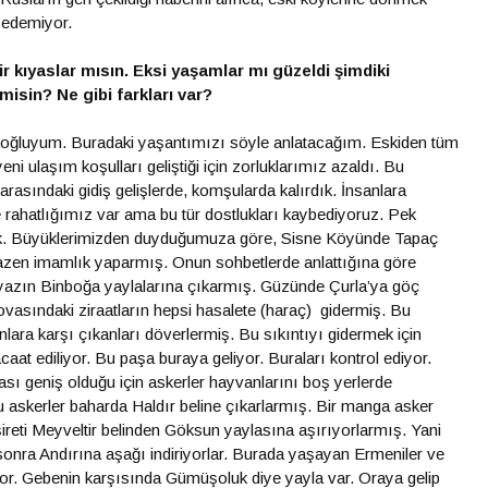
 edemiyor.
r kıyaslar mısın. Eksi yaşamlar mı güzeldi şimdiki
misin? Ne gibi farkları var?
oğluyum. Buradaki yaşantımızı söyle anlatacağım. Eskiden tüm
eni ulaşım koşulları geliştiği için zorluklarımız azaldı. Bu
rasındaki gidiş gelişlerde, komşularda kalırdık. İnsanlara
 rahatlığımız var ama bu tür dostlukları kaybediyoruz. Pek
uk. Büyüklerimizden duyduğumuza göre, Sisne Köyünde Tapaç
zen imamlık yaparmış. Onun sohbetlerde anlattığına göre
i yazın Binboğa yaylalarına çıkarmış. Güzünde Çurla’ya göç
vasındaki ziraatların hepsi hasalete (haraç) gidermiş. Bu
ara karşı çıkanları döverlermiş. Bu sıkıntıyı gidermek için
 ediliyor. Bu paşa buraya geliyor. Buraları kontrol ediyor.
sı geniş olduğu için askerler hayvanlarını boş yerlerde
Bu askerler baharda Haldır beline çıkarlarmış. Bir manga asker
ireti Meyveltir belinden Göksun yaylasına aşırıyorlarmış. Yani
n sonra Andırına aşağı indiriyorlar. Burada yaşayan Ermeniler ve
yor. Gebenin karşısında Gümüşoluk diye yayla var. Oraya gelip