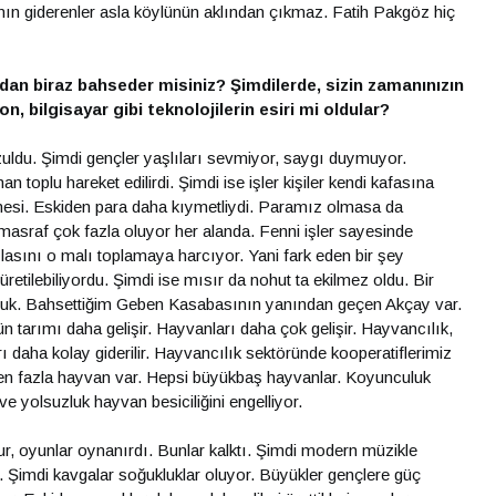
ının giderenler asla köylünün aklından çıkmaz. Fatih Pakgöz hiç
an biraz bahseder misiniz? Şimdilerde, sizin zamanınızın
n, bilgisayar gibi teknolojilerin esiri mi oldular?
ldu. Şimdi gençler yaşlıları sevmiyor, saygı duymuyor.
toplu hareket edilirdi. Şimdi ise işler kişiler kendi kafasına
anesi. Eskiden para daha kıymetliydi. Paramız olmasa da
sraf çok fazla oluyor her alanda. Fenni işler sayesinde
lasını o malı toplamaya harcıyor. Yani fark eden bir şey
etilebiliyordu. Şimdi ise mısır da nohut ta ekilmez oldu. Bir
zluk. Bahsettiğim Geben Kasabasının yanından geçen Akçay var.
 tarımı daha gelişir. Hayvanları daha çok gelişir. Hayvancılık,
 daha kolay giderilir. Hayvancılık sektöründe kooperatiflerimiz
den fazla hayvan var. Hepsi büyükbaş hayvanlar. Koyunculuk
 yolsuzluk hayvan besiciliğini engelliyor.
ur, oyunlar oynanırdı. Bunlar kalktı. Şimdi modern müzikle
. Şimdi kavgalar soğukluklar oluyor. Büyükler gençlere güç