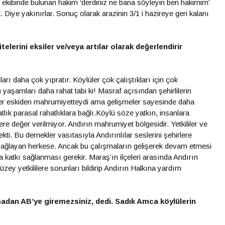
esif ekibinde bulunan hakim ‘derdiniz ne bana söyleyin ben hakimim’
 Diye yakınırlar. Sonuç olarak arazinin 3/1 i hazireye geri kalanı
elerini eksiler ve/veya artılar olarak değerlendirir
rı daha çok yıpratır. Köylüler çok çalıştıkları için çok
n yaşamları daha rahat tabi ki! Masraf açısından şehirlilerin
ler eskiden mahrumiyetteydi ama gelişmeler sayesinde daha
ahatlık parasal rahatlıklara bağlı.Köylü söze yatkın, insanlara
re değer verilmiyor. Andırın mahrumiyet bölgesidir. Yetkililer ve
kti. Bu dernekler vasıtasıyla Andırınlılar seslerini şehirlere
sağlayan herkese. Ancak bu çalışmaların gelişerek devam etmesi
 katkı sağlanması gerekir. Maraş’ın ilçeleri arasında Andırın
zey yetkililere sorunları bildirip Andırın Halkına yardım
lmadan AB’ye giremezsiniz, dedi. Sadık Amca köylülerin