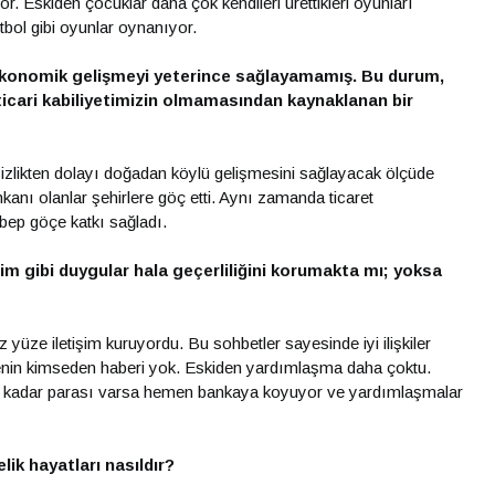
r. Eskiden çocuklar daha çok kendileri ürettikleri oyunları
tbol gibi oyunlar oynanıyor.
 ekonomik gelişmeyi yeterince sağlayamamış. Bu durum,
ticari kabiliyetimizin olmamasından kaynaklanan bir
sizlikten dolayı doğadan köylü gelişmesini sağlayacak ölçüde
nı olanlar şehirlere göç etti. Aynı zamanda ticaret
bep göçe katkı sağladı.
şim gibi duygular hala geçerliliğini korumakta mı; yoksa
 yüze iletişim kuruyordu. Bu sohbetler sayesinde iyi ilişkiler
senin kimseden haberi yok. Eskiden yardımlaşma daha çoktu.
ne kadar parası varsa hemen bankaya koyuyor ve yardımlaşmalar
lik hayatları nasıldır?