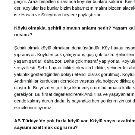
geçirir. Arazi tespitleri sırasında köyüler bunlara saldırır. K
der. Köylüler ise bunlar bizim babamızın malını bizden alacak.
ise Hasan ve Süleyman beylere paylaştırılır.
Köylü olmakla, şehirli olmanın anlamı nedir? Yaşam kalit
misiniz?
Şehirli olmak köylü olmaktan daha üstündür. Köy hayatı insanla
yıpranıyor. Köylüler çok çalışıyor iş güç çok fazla. Şehirlileri
yaşam şartları daha zor. Daha çok masraf yapıyorlar. Köylü
sosyalleşti. Şehir hayatı kaliteli olmakla birlikte, şehirlerde r
yakınlık gösterdiğinden dolayı efendi olarak görülmüş. Köylüle
Andırınlılılar kurdukları dernekler vasıtasıyla bölgeye dikkat çe
ulaştırdı. Bu yüzden çok teşekkür ediyorum bu amaca katkı 
gerekiyor. Bu fırsat değerlendirerek Andırına ve yaşayanlarına
geride kalmış durumdadır. İş başındaki hemşerilerimizin üst dü
etmelerini istiyoruz.
AB Türkiye’de çok fazla köylü var. Köylü sayısı azaltı
sayısını azaltmak doğru mu?