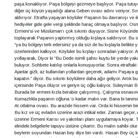
paşa konaklıyor. Paşa bölgeyi gezmeye başlıyor. Paşa tutuyo
diğer üç köyün yaşadığı alana Geben ovası adını veriyor. Sınır
aldırıyor. Etrafta yaşayan köylüler Paşanın bu davranışı ve il
hediyeler gide gele vergi şeklinde haraç olmaya başlıyor. 
Ermeni’si ve Müslüman’ı çok sıkıntı duyuyor. Sisne Köyünde
toplayarak Paşanın yaptırmış olduğu kışlaya saldırıyor. Bu sald
“ya bu bölgeyi terk edersiniz ya da sizi de bu kışlayla birlikte 
üzerlerinden kalkıyor. Köylüler bu kışlayı sonradan yakıyor. 
yollayarak, Diyor ki “Bu Dede isimli şahsı kuytu bir yerde yak
buluyor. Sohbete katılıp onlarla konuşuyorlar. Sonra etraftaki i
Ajanlar gizli, az kullanılan yollardan geçerek, adamı Paşaya
kapatın.” diyor. Bu sıkıntı köylülere daha ağır geliyor. Artı
içerisinde Paşa ölüyor ve geriye üç oğlu kalıyor. Süleyman
Burada bir ermeni kızla beraber çalışırmış. Çalışma esnasın
Kurnazlıkla paşanın oğluna ‘o kadar malın var. Bana bi tanes
At otlatma ovası. Bu arazide hissem var. Orda ki hissemin bir
Bu kız ve üç evladın üzerine arazi intikal eder. Zaman geçer, A
üzerine Ermeni Karısı ve yakınları planı uygulamaya koyar. 
elindeki belgelerle tapuyu üstüne çıkartır. Bu malın sahibi olu
beylerin soyundan Hasan bey diye biri vardı. Hasan Bey üç kard