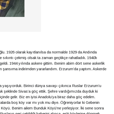
u. 1926 olarak kayıtlanılsa da normalde 1929 da Andında
e sıkıntı çekmiş olsak ta zaman geçtikçe rahatladık. 1940lı
e geldi. 1944 yılında askere gittim. Benim abim dört sene askerlik
nim şansıma indirimden yararlandım. Erzurum’da yaptım. Askerde
da yaşıyorduk. Birinci dünya savaşı çıkınca Ruslar Erzurum’u
uluk şeklinde Sivas’a göç ettik. Şehre vardığımızda duyduk ki
nde gelir. Biz en iyisi Anadolu’ya biraz daha göç edelim.
ralarda boş köy var mı yok mu diye. Öğreniyorlar ki Gebenin
duk Köyü. Benim ailem Bunduk Köyü’ne yerleşiyor. İki sene sonra
Rusların geri çekildiği haberini alınca, eski köylerine dönmek