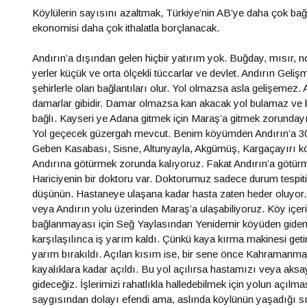
Köylülerin sayısını azaltmak, Türkiye’nin AB’ye daha çok bağ
ekonomisi daha çok ithalatla borçlanacak.
Andırın’a dışından gelen hiçbir yatırım yok. Buğday, mısır, noh
yerler küçük ve orta ölçekli tüccarlar ve devlet. Andırın Geli
şehirlerle olan bağlantıları olur. Yol olmazsa asla gelişemez.
damarlar gibidir. Damar olmazsa kan akacak yol bulamaz ve b
bağlı. Kayseri ye Adana gitmek için Maraş’a gitmek zorundayız
Yol geçecek güzergah mevcut. Benim köyümden Andırın’a 30
Geben Kasabası, Sisne, Altunyayla, Akgümüş, Kargaçayırı k
Andırına götürmek zorunda kalıyoruz. Fakat Andırın’a götür
Hariciyenin bir doktoru var. Doktorumuz sadece durum tespiti 
düşünün. Hastaneye ulaşana kadar hasta zaten heder oluyor
veya Andırın yolu üzerinden Maraş’a ulaşabiliyoruz. Köy içe
bağlanmayası için Seğ Yaylasından Yenidemir köyüden giden or
karşılaşılınca iş yarım kaldı. Çünkü kaya kırma makinesi ge
yarım bırakıldı. Açılan kısım ise, bir sene önce Kahramanma
kayalıklara kadar açıldı. Bu yol açılırsa hastamızı veya ak
gideceğiz. İşlerimizi rahatlıkla halledebilmek için yolun açıl
saygısından dolayı efendi ama, aslında köylünün yaşadığı sık