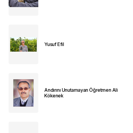
Yusuf Efil
Andırını Unutamayan Öğretmen Ali
Kökenek