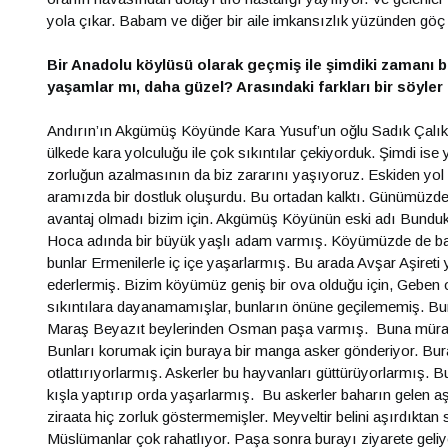
yola çıkar. Babam ve diğer bir aile imkansızlık yüzünden göç
Bir Anadolu köylüsü olarak geçmiş ile şimdiki zamanı bi
yaşamlar mı, daha güzel? Arasındaki farkları bir söyler 
Andırın’ın Akgümüş Köyünde Kara Yusuf’un oğlu Sadık Çalık
ülkede kara yolculuğu ile çok sıkıntılar çekiyorduk. Şimdi ise y
zorluğun azalmasının da biz zararını yaşıyoruz. Eskiden yol a
aramızda bir dostluk oluşurdu. Bu ortadan kalktı. Günümüzde
avantaj olmadı bizim için. Akgümüş Köyünün eski adı Bund
Hoca adında bir büyük yaşlı adam varmış. Köyümüzde de ba
bunlar Ermenilerle iç içe yaşarlarmış. Bu arada Avşar Aşiret
ederlermiş. Bizim köyümüz geniş bir ova olduğu için, Geben o
sıkıntılara dayanamamışlar, bunların önüne geçilememiş. Bunl
Maraş Beyazıt beylerinden Osman paşa varmış. Buna müracaat
Bunları korumak için buraya bir manga asker gönderiyor. Bura
otlattırıyorlarmış. Askerler bu hayvanları güttürüyorlarmış. 
kışla yaptırıp orda yaşarlarmış. Bu askerler baharın gelen aş
ziraata hiç zorluk göstermemişler. Meyveltir belini aşırdıkta
Müslümanlar çok rahatlıyor. Paşa sonra burayı ziyarete geli