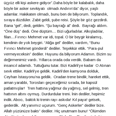
üçyüz elli kişi askere gidiyor”.Daha böyle bir kalabalık, daha
böyle bir asker sevkiyatı olmadı Andırın’da” diyor, yaşlı
adamlar. Hakikaten olmadı, bunu ben de biliyorum. Toplandık,
sıraya düzdüler. Zabit geldi, şube reisi. Şöyle bir göz gezdirdi.
Bana “gel”, dedi, geldim. “Şu bayrağı al” dedi. Bayrağı aldım.
“Öne düş” dedi. Öne düştüm… Bizi uğurladılar. Alkışladılar,
filan…Fırıncı Mehmet var idi, topal. O bir beygir kiralamış,
kendinin de yok beygiri. “Aliğa gel” dediler, vardım, “Bunu
Fırıncı Mehmet gönderdi” dediler. Teşekkür ettik. “Para-pul
vermeyeceksin” dediler. Huyunu da biliyorum Adamın. Bizim su
değirmenimiz vardı. Yıllarca orada oda verdik. Babam da
insancıl adamdı. Tuttuğunu tutar. Bizi Kadirli’ye kadar O Atınan
sevk ettiler. Kadirli’ye geldik. Kadirli’den kamyona dolduk,
Ceyhan İstasyonu’na geldik. Oradan trene bindik; hareket ettik,
aman yarabbi, Torosları geçeceğimiz sırada, bir kapsül
patlatmışlar! Tren hattına yağmur da yağmış, sel gelmiş, tren
hattının altını oymuş. Durdurdular treni. İnin dediler, hepimiz
indik. Aboo, baktık ki trenin rayı askıda! Kıl paya! getsek,
gederdik. Alt yanımız uçurum. “Genç Askerler” dediler bize.
Allah yüzünüze baktı” dediler. Hiç unutmam bunu! “Ölümden