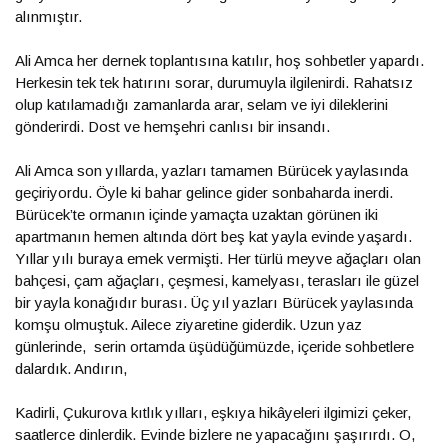
alınmıştır.
Ali Amca her dernek toplantısına katılır, hoş sohbetler yapardı.
Herkesin tek tek hatırını sorar, durumuyla ilgilenirdi. Rahatsız
olup katılamadığı zamanlarda arar, selam ve iyi dileklerini
gönderirdi. Dost ve hemşehri canlısı bir insandı.
Ali Amca son yıllarda, yazları tamamen Bürücek yaylasında
geçiriyordu. Öyle ki bahar gelince gider sonbaharda inerdi.
Bürücek’te ormanın içinde yamaçta uzaktan görünen iki
apartmanın hemen altında dört beş kat yayla evinde yaşardı.
Yıllar yılı buraya emek vermişti. Her türlü meyve ağaçları olan
bahçesi, çam ağaçları, çeşmesi, kamelyası, terasları ile güzel
bir yayla konağıdır burası. Üç yıl yazları Bürücek yaylasında
komşu olmuştuk. Ailece ziyaretine giderdik. Uzun yaz
günlerinde, serin ortamda üşüdüğümüzde, içeride sohbetlere
dalardık. Andırın,
Kadirli, Çukurova kıtlık yılları, eşkıya hikâyeleri ilgimizi çeker,
saatlerce dinlerdik. Evinde bizlere ne yapacağını şaşırırdı. O,