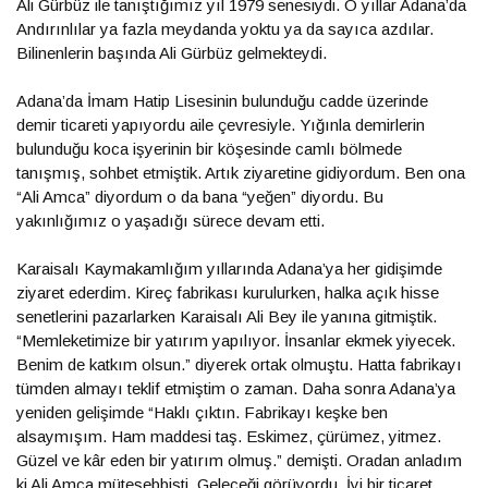
Ali Gürbüz ile tanıştığımız yıl 1979 senesiydi. O yıllar Adana’da
Andırınlılar ya fazla meydanda yoktu ya da sayıca azdılar.
Bilinenlerin başında Ali Gürbüz gelmekteydi.
Adana’da İmam Hatip Lisesinin bulunduğu cadde üzerinde
demir ticareti yapıyordu aile çevresiyle. Yığınla demirlerin
bulunduğu koca işyerinin bir köşesinde camlı bölmede
tanışmış, sohbet etmiştik. Artık ziyaretine gidiyordum. Ben ona
“Ali Amca” diyordum o da bana “yeğen” diyordu. Bu
yakınlığımız o yaşadığı sürece devam etti.
Karaisalı Kaymakamlığım yıllarında Adana’ya her gidişimde
ziyaret ederdim. Kireç fabrikası kurulurken, halka açık hisse
senetlerini pazarlarken Karaisalı Ali Bey ile yanına gitmiştik.
“Memleketimize bir yatırım yapılıyor. İnsanlar ekmek yiyecek.
Benim de katkım olsun.” diyerek ortak olmuştu. Hatta fabrikayı
tümden almayı teklif etmiştim o zaman. Daha sonra Adana’ya
yeniden gelişimde “Haklı çıktın. Fabrikayı keşke ben
alsaymışım. Ham maddesi taş. Eskimez, çürümez, yitmez.
Güzel ve kâr eden bir yatırım olmuş.” demişti. Oradan anladım
ki Ali Amca müteşebbisti. Geleceği görüyordu. İyi bir ticaret