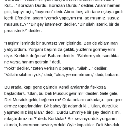
Küt… “Borazan Durdu, Borazan Durdu,” dediler. Anam hemen
gitti, kapıyı açtı, “buyurun” dedi. Aboo, beş-altı tane eşkıya girdi
içeri! Efendim, anam “yemek yapayım mı, aç mısınız, susuz
musunuz..?” “Bir şey istemek!” dediler. “Bir silah isterik, bir de
para isterik!” dediler.
“Haşim” isminde bir suratsız var içlerinde. Ben de ablamınan
yatıyordum. Yorganı başımıza çektik, yüzlerini görmeyelim
diye. Korktuk doğrusu! Babam dedi ki: “Silahım yok, sandıkta
ne varsa hanım getirsin,” dedi.
“Yok!” dediler, “zaten verirsin o parayı. “Silah…” dediler.
“Vallahi silahım yok,” dedi; “olsa, yemin etmem,” dedi, babam.
Bu arada, kapı gene çalındı! Kendi aralarında fis-kosa
başladılar!.. ‘Ulan, bu Deli Musduk gelir mi!’ dediler. Gele gele,
Deli Musduk geldi, beğenin mi! O da onların arkadaşı. İçeri girer
girmez toparlandılar. Bir babayiğit adamdı ki…’Ulan, dürzülük
yapmadınız inşallah,” dedi. ‘Durdu Emmi’ye bir şey dediniz mi,
sıkıştırdınız mı?’ dedi. Korktular! Biz seviniyorduk yorganın
altında; bacımınan seviniyorduk! Öyle kapattılar. Deli Musduk,