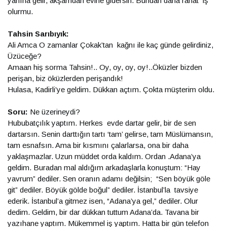
yanına gelir, akşamdan evine gidersin. Bundan daha rahat iş
olurmu.
Tahsin Sarıbıyık:
Ali Amca O zamanlar Çokak’tan kağnı ile kaç günde gelirdiniz,
Üzüceğe?
Amaan hiş sorma Tahsin!.. Oy, oy, oy, oy!..Öküzler bizden
perişan, biz öküzlerden perişandık!
Hulasa, Kadirli’ye geldim. Dükkan açtım. Çokta müşterim oldu.
Soru:
Ne üzerineydi?
Hububatçılık yaptım. Herkes evde dartar gelir, bir de sen
dartarsın. Senin darttığın tartı ‘tam’ gelirse, tam Müslümansın,
tam esnafsın. Ama bir kısmını çalarlarsa, ona bir daha
yaklaşmazlar. Uzun müddet orda kaldım. Ordan .Adana’ya
geldim. Buradan mal aldığım arkadaşlarla konuştum: “Hay
yavrum” dediler. Sen oranın adamı değilsin; “Sen böyük göle
git” dediler. Böyük gölde boğul” dediler. İstanbul’la tavsiye
ederik. İstanbul’a gitmez isen, “Adana’ya gel,” dediler. Olur
dedim. Geldim, bir dar dükkan tuttum Adana’da. Tavana bir
yazıhane yaptım. Mükemmel iş yaptım. Hatta bir gün telefon