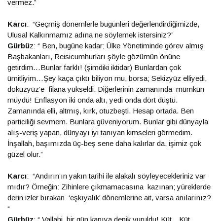
vermez.”
Karcı
: “Geçmiş dönemlerle bugünleri değerlendirdiğimizde,
Ulusal Kalkınmamız adına ne söylemek istersiniz?”
Gürbü
z: “ Ben, bugüne kadar; Ülke Yönetiminde görev almış
Başbakanları, Reisicumhurları şöyle gözümün önüne
getirdim…Bunlar farklı! (şimdiki iktidar) Bunlardan çok
ümitliyim…Şey kaça çıktı biliyon mu, borsa; Sekizyüz elliyedi,
dokuzyüz’e filana yükseldi. Diğerlerinin zamanında mümkün
müydü! Enflasyon iki onda altı, yedi onda dört düştü.
Zamanında elli, altmış, kırk, otuzbeşti. Hesap ortada. Ben
particiliği sevmem. Bunlara güveniyorum. Bunlar gibi dünyayla
alış-veriş yapan, dünyayı iyi tanıyan kimseleri görmedim.
İnşallah, başımızda üç-beş sene daha kalırlar da, işimiz çok
güzel olur.”
Karcı
: “Andırın’ın yakın tarihi ile alakalı söyleyecekleriniz var
mıdır? Örneğin: Zihinlere çıkmamacasına kazınan; yüreklerde
derin izler bırakan ‘eşkıyalık’ dönemlerine ait, varsa anılarınız?
“
Gürbüz
: “ Vallahi, bir gün kapıya depik vuruldu! Küt…Küt…