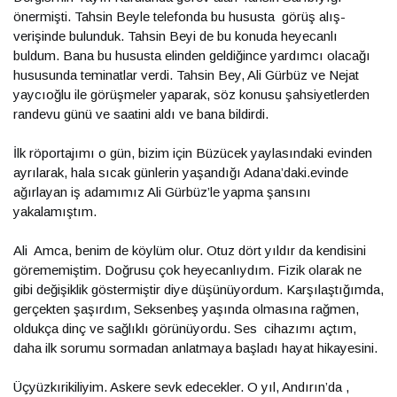
önermişti. Tahsin Beyle telefonda bu hususta görüş alış-
verişinde bulunduk. Tahsin Beyi de bu konuda heyecanlı
buldum. Bana bu hususta elinden geldiğince yardımcı olacağı
hususunda teminatlar verdi. Tahsin Bey, Ali Gürbüz ve Nejat
yaycıoğlu ile görüşmeler yaparak, söz konusu şahsiyetlerden
randevu günü ve saatini aldı ve bana bildirdi.
İlk röportajımı o gün, bizim için Büzücek yaylasındaki evinden
ayrılarak, hala sıcak günlerin yaşandığı Adana’daki.evinde
ağırlayan iş adamımız Ali Gürbüz’le yapma şansını
yakalamıştım.
Ali Amca, benim de köylüm olur. Otuz dört yıldır da kendisini
görememiştim. Doğrusu çok heyecanlıydım. Fizik olarak ne
gibi değişiklik göstermiştir diye düşünüyordum. Karşılaştığımda,
gerçekten şaşırdım, Seksenbeş yaşında olmasına rağmen,
oldukça dinç ve sağlıklı görünüyordu. Ses cihazımı açtım,
daha ilk sorumu sormadan anlatmaya başladı hayat hikayesini.
Üçyüzkırikiliyim. Askere sevk edecekler. O yıl, Andırın’da ,