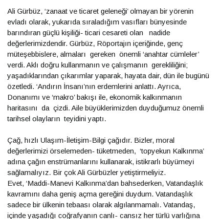
Ali Gürbüz, ‘zanaat ve ticaret geleneği’ olmayan bir yörenin
evladı olarak, yukarıda sıraladığım vasıfları bünyesinde
barındıran güçlü kişiliği- ticari cesareti olan nadide
değerlerimizdendir. Gürbüz, Röportajın içeriğinde, genç
müteşebbislere, almaları gereken önemli ‘anahtar cümleler’
verdi. Aklı doğru kullanmanın ve çalışmanın gerekliliğini;
yaşadıklarından çıkarımlar yaparak, hayata dair, dün ile bugünü
özetledi. ‘Andırın İnsanı’nın erdemlerini anlattı. Ayrıca,
Donanımı ve ‘makro’ bakışı ile, ekonomik kalkınmanın
haritasını da çizdi. Aile büyüklerimizden duyduğumuz önemli
tarihsel olayların teyidini yaptı.
Çağ, hızlı Ulaşım-İletişim-Bilgi çağıdır. Bizler, moral
değerlerimizi örselemeden- tüketmeden, ‘topyekun Kalkınma’
adına çağın enstrümanlarını kullanarak, istikrarlı büyümeyi
sağlamalıyız. Bir çok Ali Gürbüzler yetiştirmeliyiz.
Evet, ‘Maddi-Manevi Kalkınma’dan bahsederken, Vatandaşlık
kavramını daha geniş açma gereğini duydum. Vatandaşlık
sadece bir ülkenin tebaası olarak algılanmamalı. Vatandaş,
içinde yaşadığı coğrafyanın canlı- cansız her türlü varlığına