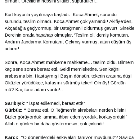
olmadı. Ötekilerin hepsini sildiler, süpürdüler!..
Kurt koyunla yayılmaya başladı. Koca Ahmet, süründü
süründü, teslim olmadı. Koca Ahmet çok yamandı! Akifiye’den,
Akçadağ’a geçiyormuş, bir Üsteğmen’i öldürmüş gavur! Sinekle
Dere’nin orada hapahap olmuşlar. ‘Teslim ol,’ demiş komutan,
Andırın Jandarma Komutanı. Çekmiş vurmuş, attan düşürmüş
adamı!
Sonra, Koca Ahmet mahkeme mahkeme… teslim oldu. Bilmem
kaç sene sonra beraat etti. Geldi memleketine. Sen kağnı
arabasına bin. Hastaymış! Başın dönsün, tekerin arasına düş!
Öküzler yürüdükçe, kafasını sürtmüş teker! Ölmüş! Gördün
mü? Kaç tane adam vurdu!..
Sarıbıyık
: “ İspat edilemedi, beraat etti!”
Gürbüz: “
Beraat etti. O Teğmen’in akrabaları nerden bilsin!
Bizler görüyorduk amma, ihbar edemiyorduk, korkuyorduk!”
Allah o günleri bir daha göstermesin; çok çirkindi!
Karcı: “
O dönemlerdeki eşkıyaları tanıyor muydunuz? Sayıca