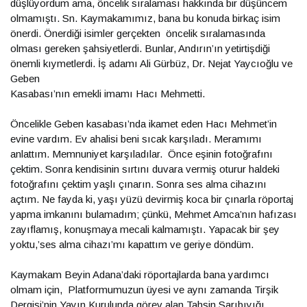
düşlüyordum ama, öncelik sıralaması hakkında bir düşüncem
olmamıştı. Sn. Kaymakamımız, bana bu konuda birkaç isim
önerdi. Önerdiği isimler gerçekten öncelik sıralamasında
olması gereken şahsiyetlerdi. Bunlar, Andırın’ın yetirtişdiği
önemli kıymetlerdi. İş adamı Ali Gürbüz, Dr. Nejat Yaycıoğlu ve
Geben
Kasabası’nın emekli imamı Hacı Mehmetti.
Öncelikle Geben kasabası’nda ikamet eden Hacı Mehmet’in
evine vardım. Ev ahalisi beni sıcak karşıladı. Meramımı
anlattım. Memnuniyet karşıladılar. Önce eşinin fotoğrafını
çektim. Sonra kendisinin sırtını duvara vermiş oturur haldeki
fotoğrafını çektim yaşlı çınarın. Sonra ses alma cihazını
açtım. Ne fayda ki, yaşı yüzü devirmiş koca bir çınarla röportaj
yapma imkanını bulamadım; çünkü, Mehmet Amca’nın hafızası
zayıflamış, konuşmaya mecali kalmamıştı. Yapacak bir şey
yoktu,’ses alma cihazı’mı kapattım ve geriye döndüm.
Kaymakam Beyin Adana’daki röportajlarda bana yardımcı
olmam için, Platformumuzun üyesi ve aynı zamanda Tirşik
Dergisi’nin Yayın Kurulunda görev alan Tahsin Sarıbıyığı