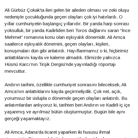
Ali Gürbüz Çokak’ta ileri gelen bir aileden olması ve zeki oluşu
nedeniyle çocukluğunda geçen olayları çok iyi hatırlardı. O
yıllar cumhuriyetin başlangıç yıllarıdır. Bir yanda harp sonrası
yoksulluk, bir yanda Kadirliden beri Toros dağlarını saran “İnce
Mehmet” romanına konu olan eşkıyalık dönemidir. Ali Amca
saatlerce eşkıyalık dönemini, geçen olayları, kişileri,
konuşmaları dün gibi anlatırdı. Hayıflanmamız o ki, hiçbirimiz
anlattıklarını kayda ve kaleme almadık. Elimizde yalnızca
Hüsnü Karcı’nın Tirşik Dergisi’nde yayınladığı röportajı
mevcuttur.
Andırın tarihini, özellikle cumhuriyet sonrasını bileceksek, Ali
Amca’nın anlattıklarını kayda geçirmeliydik. Çok net, açık,
yorumsuz bir üslupla o dönemde geçen olayları anlatırdı. Bu
anlatımlardan anlıyoruz ki, tarihten beri Andırın ve Kadirli iç içe
yaşanmış ve ayrılmaz bütün oluşturmuştur. Bugün bile aynı
gerçeği yaşamaktayız.
Ali Amca, Adana’da ticaret yaparken iki hususu ihmal