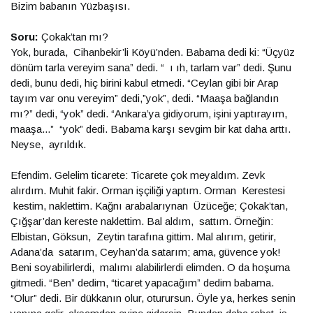
Bizim babanın Yüzbaşısı.
Soru:
Çokak’tan mı?
Yok, burada, Cihanbekir’li Köyü’nden. Babama dedi ki: “Üçyüz
dönüm tarla vereyim sana” dedi. “ ı ıh, tarlam var” dedi. Şunu
dedi, bunu dedi, hiç birini kabul etmedi. “Ceylan gibi bir Arap
tayım var onu vereyim” dedi,”yok”, dedi. “Maaşa bağlandın
mı?” dedi, “yok” dedi. “Ankara’ya gidiyorum, işini yaptırayım,
maaşa...” “yok” dedi. Babama karşı sevgim bir kat daha arttı.
Neyse, ayrıldık.
Efendim. Gelelim ticarete: Ticarete çok meyaldım. Zevk
alırdım. Muhit fakir. Orman işçiliği yaptım. Orman Kerestesi
kestim, naklettim. Kağnı arabalarıynan Üzüceğe; Çokak’tan,
Çığşar’dan kereste naklettim. Bal aldım, sattım. Örneğin:
Elbistan, Göksun, Zeytin tarafına gittim. Mal alırım, getirir,
Adana’da satarım, Ceyhan’da satarım; ama, güvence yok!
Beni soyabilirlerdi, malımı alabilirlerdi elimden. O da hoşuma
gitmedi. “Ben” dedim, “ticaret yapacağım” dedim babama.
“Olur” dedi. Bir dükkanın olur, oturursun. Öyle ya, herkes senin