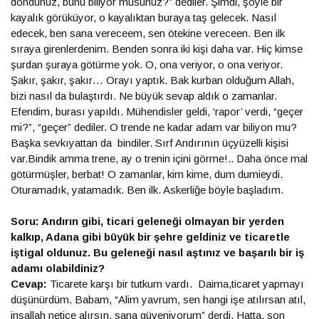
döndünüz, bunu biliyor musunuz?” dediler. Şimdi, şöyle bir
kayalık görüküyor, o kayalıktan buraya taş gelecek. Nasıl
edecek, ben sana vereceem, sen ötekine vereceen. Ben ilk
sıraya girenlerdenim. Benden sonra iki kişi daha var. Hiç kimse
şurdan şuraya götürme yok. O, ona veriyor, o ona veriyor.
Şakır, şakır, şakır… Orayı yaptık. Bak kurban olduğum Allah,
bizi nasıl da bulaştırdı. Ne büyük sevap aldık o zamanlar.
Efendim, burası yapıldı. Mühendisler geldi, ‘rapor’ verdi, “geçer
mi?”, “geçer” dediler. O trende ne kadar adam var biliyon mu?
Başka sevkıyattan da bindiler. Sırf Andırının üçyüzelli kişisi
var.Bindik amma trene, ay o trenin içini görme!.. Daha önce mal
götürmüşler, berbat! O zamanlar, kim kime, dum dumieydi.
Oturamadık, yatamadık. Ben ilk. Askerliğe böyle başladım.
Soru: Andırın gibi, ticari geleneği olmayan bir yerden
kalkıp, Adana gibi büyük bir şehre geldiniz ve ticaretle
iştigal oldunuz. Bu geleneği nasıl aştınız ve başarılı bir iş
adamı olabildiniz?
Cevap:
Ticarete karşı bir tutkum vardı. Daima,ticaret yapmayı
düşünürdüm. Babam, “Alim yavrum, sen hangi işe atılırsan atıl,
inşallah netice alırsın, sana güveniyorum” derdi. Hatta, son