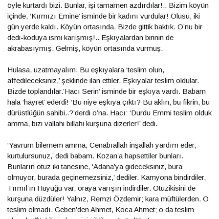
öyle kurtardı bizi. Bunlar, işi tamamen azdırdılar!.. Bizim köyün
içinde, ‘Kırmızı Emine’ isminde bir kadını vurdular! Ölüsü, iki
gün yerde kaldı. Köyün ortasında. Bizde gittik baktık. O’nu bir
dedi-koduya ismi karışmış!.. Eşkıyalardan birinin de
akrabasıymış. Gelmiş, köyün ortasında vurmuş.
Hulasa, uzatmayalım. Bu eşkıyalara ‘teslim olun,
affedileceksiniz,’ şeklinde ilan ettiler. Eşkıyalar teslim oldular.
Bizde toplandılar.’Hacı Serin’ isminde bir eşkıya vardı. Babam
hala ‘hayret’ ederdi! ‘Bu niye eşkıya çıktı? Bu aklın, bu fikrin, bu
dürüstlüğün sahibi..?’derdi o’na. Hacı: ‘Durdu Emmi teslim olduk
amma, bizi vallahi billahi kurşuna dizerler!’ dedi.
‘Yavrum bilemem amma, Cenabıallah inşallah yardım eder,
kurtulursunuz,’ dedi babam. Kozan’a hapsettiler bunları.
Bunların otuz iki tanesine, ‘Adana’ya gideceksiniz, bura
olmuyor, burada geçinemezsiniz,’ dediler. Kamyona bindirdiler,
Tırmıl’ın Hüyüğü var, oraya varışın indirdiler. Otuzikisini de
kurşuna düzdüler! Yalnız, Remzi Özdemir; kara müftülerden. O
teslim olmadı. Geben’den Ahmet, Koca Ahmet; o da teslim