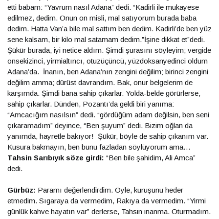
etti babam: “Yavrum nasıl Adana” dedi. “Kadirli ile mukayese
edilmez, dedim. Onun on misli, mal satıyorum burada baba
dedim. Hatta Van’a bile mal sattım ben dedim. Kadirli’de ben yüz
sene kalsam, bir kilo mal satamam dedim.”İşine dikkat et”dedi.
Şükür burada, iyi netice aldım. Şimdi şurasını söyleyim; vergide
onsekizinci, yirmialtıncı, otuzüçüncü, yüzdoksanyedinci oldum
Adana’da. İnanın, ben Adana’nın zengini değilim; birinci zengini
değilim amma; dürüst davrandım. Bak, onur belgelerim de
karşımda. Şimdi bana sahip çıkarlar. Yolda-belde görürlerse,
sahip çıkarlar. Dünden, Pozantı’da geldi biri yanıma:
“Amcacığım nasılsın” dedi. “gördüğüm adam değilsin, ben seni
çıkaramadım” deyince, “Ben şuyum” dedi. Bizim oğlan da
yanımda, hayretle bakıyor! Şükür, böyle de sahip çıkanım var.
Kusura bakmayın, ben bunu fazladan söylüyorum ama…
Tahsin Sarıbıyık söze girdi:
“Ben bile şahidim, Ali Amca”
dedi.
Gürbüz:
Paramı değerlendirdim. Öyle, kuruşunu heder
etmedim. Sıgaraya da vermedim, Rakıya da vermedim. “Yirmi
günlük kahve hayatın var” derlerse, Tahsin inanma. Oturmadım.