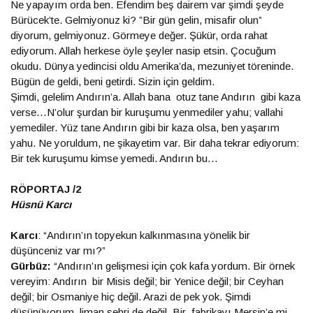
Ne yapayım orda ben. Efendim beş dairem var şimdi şeyde
Bürücek’te. Gelmiyonuz ki? ”Bir gün gelin, misafir olun”
diyorum, gelmiyonuz. Görmeye değer. Şükür, orda rahat
ediyorum. Allah herkese öyle şeyler nasip etsin. Çocuğum
okudu. Dünya yedincisi oldu Amerika’da, mezuniyet töreninde.
Bügün de geldi, beni getirdi. Sizin için geldim.
Şimdi, gelelim Andırın’a. Allah bana otuz tane Andırın gibi kaza
verse…N’olur şurdan bir kuruşumu yenmediler yahu; vallahi
yemediler. Yüz tane Andırın gibi bir kaza olsa, ben yaşarım
yahu. Ne yoruldum, ne şikayetim var. Bir daha tekrar ediyorum:
Bir tek kuruşumu kimse yemedi. Andırın bu…
RÖPORTAJ /2
Hüsnü Karcı
Karcı
: “Andırın’ın topyekun kalkınmasına yönelik bir
düşünceniz var mı?”
Gürbüz:
“Andırın’ın gelişmesi için çok kafa yordum. Bir örnek
vereyim: Andırın bir Misis değil; bir Yenice değil; bir Ceyhan
değil; bir Osmaniye hiç değil. Arazi de pek yok. Şimdi
düşünüyorum, liman şehri de değil. Bir fabrikayı Mersin’e mi