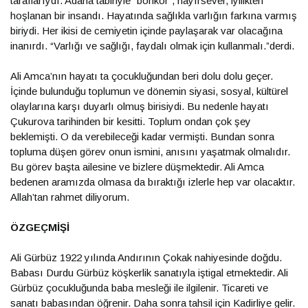
taraflarıydı. Adana tabiriyle “bonkör”, hayırsever, iyilikten
hoşlanan bir insandı. Hayatında sağlıkla varlığın farkına varmış
biriydi. Her ikisi de cemiyetin içinde paylaşarak var olacağına
inanırdı. “Varlığı ve sağlığı, faydalı olmak için kullanmalı.”derdi.
Ali Amca’nın hayatı ta çocukluğundan beri dolu dolu geçer.
İçinde bulunduğu toplumun ve dönemin siyasi, sosyal, kültürel
olaylarına karşı duyarlı olmuş birisiydi. Bu nedenle hayatı
Çukurova tarihinden bir kesitti. Toplum ondan çok şey
beklemişti. O da verebileceği kadar vermişti. Bundan sonra
topluma düşen görev onun ismini, anısını yaşatmak olmalıdır.
Bu görev başta ailesine ve bizlere düşmektedir. Ali Amca
bedenen aramızda olmasa da bıraktığı izlerle hep var olacaktır.
Allah’tan rahmet diliyorum.
ÖZGEÇMİŞİ
Ali Gürbüz 1922 yılında Andırının Çokak nahiyesinde doğdu.
Babası Durdu Gürbüz köşkerlik sanatıyla iştigal etmektedir. Ali
Gürbüz çocukluğunda baba mesleği ile ilgilenir. Ticareti ve
sanatı babasından öğrenir. Daha sonra tahsil için Kadirliye gelir.