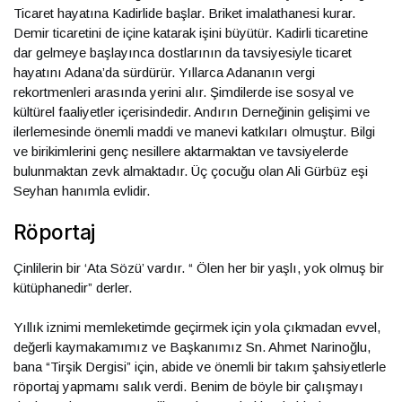
Ticaret hayatına Kadirlide başlar. Briket imalathanesi kurar.
Demir ticaretini de içine katarak işini büyütür. Kadirli ticaretine
dar gelmeye başlayınca dostlarının da tavsiyesiyle ticaret
hayatını Adana’da sürdürür. Yıllarca Adananın vergi
rekortmenleri arasında yerini alır. Şimdilerde ise sosyal ve
kültürel faaliyetler içerisindedir. Andırın Derneğinin gelişimi ve
ilerlemesinde önemli maddi ve manevi katkıları olmuştur. Bilgi
ve birikimlerini genç nesillere aktarmaktan ve tavsiyelerde
bulunmaktan zevk almaktadır. Üç çocuğu olan Ali Gürbüz eşi
Seyhan hanımla evlidir.
Röportaj
Çinlilerin bir ‘Ata Sözü’ vardır. “ Ölen her bir yaşlı, yok olmuş bir
kütüphanedir” derler.
Yıllık iznimi memleketimde geçirmek için yola çıkmadan evvel,
değerli kaymakamımız ve Başkanımız Sn. Ahmet Narinoğlu,
bana “Tirşik Dergisi” için, abide ve önemli bir takım şahsiyetlerle
röportaj yapmamı salık verdi. Benim de böyle bir çalışmayı