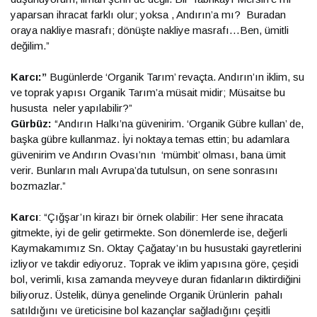
yaparsan ihracat farklı olur; yoksa , Andırın’a mı? Buradan
oraya nakliye masrafı; dönüşte nakliye masrafı…Ben, ümitli
değilim.”
Karcı:”
Bugünlerde ‘Organik Tarım’ revaçta. Andırın’ın iklim, su
ve toprak yapısı Organik Tarım’a müsait midir; Müsaitse bu
hususta neler yapılabilir?”
Gürbüz:
“Andırın Halkı’na güvenirim. ‘Organik Gübre kullan’ de,
başka gübre kullanmaz. İyi noktaya temas ettin; bu adamlara
güvenirim ve Andırın Ovası’nın ‘mümbit’ olması, bana ümit
verir. Bunların malı Avrupa’da tutulsun, on sene sonrasını
bozmazlar.”
Karcı
: “Çığşar’ın kirazı bir örnek olabilir: Her sene ihracata
gitmekte, iyi de gelir getirmekte. Son dönemlerde ise, değerli
Kaymakamımız Sn. Oktay Çağatay’ın bu husustaki gayretlerini
izliyor ve takdir ediyoruz. Toprak ve iklim yapısına göre, çeşidi
bol, verimli, kısa zamanda meyveye duran fidanların diktirdiğini
biliyoruz. Üstelik, dünya genelinde Organik Ürünlerin pahalı
satıldığını ve üreticisine bol kazançlar sağladığını çeşitli