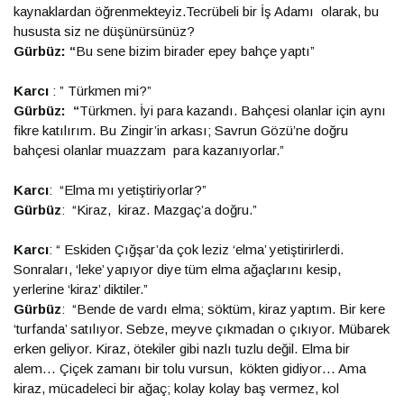
kaynaklardan öğrenmekteyiz.Tecrübeli bir İş Adamı olarak, bu
hususta siz ne düşünürsünüz?
Gürbüz: “
Bu sene bizim birader epey bahçe yaptı”
Karcı
: ” Türkmen mi?”
Gürbüz: “
Türkmen. İyi para kazandı. Bahçesi olanlar için aynı
fikre katılırım. Bu Zingir’in arkası; Savrun Gözü’ne doğru
bahçesi olanlar muazzam para kazanıyorlar.”
Karcı
: “Elma mı yetiştiriyorlar?”
Gürbüz
: “Kiraz, kiraz. Mazgaç’a doğru.”
Karcı
: “ Eskiden Çığşar’da çok leziz ‘elma’ yetiştirirlerdi.
Sonraları, ‘leke’ yapıyor diye tüm elma ağaçlarını kesip,
yerlerine ‘kiraz’ diktiler.”
Gürbüz
: “Bende de vardı elma; söktüm, kiraz yaptım. Bir kere
‘turfanda’ satılıyor. Sebze, meyve çıkmadan o çıkıyor. Mübarek
erken geliyor. Kiraz, ötekiler gibi nazlı tuzlu değil. Elma bir
alem… Çiçek zamanı bir tolu vursun, kökten gidiyor… Ama
kiraz, mücadeleci bir ağaç; kolay kolay baş vermez, kol