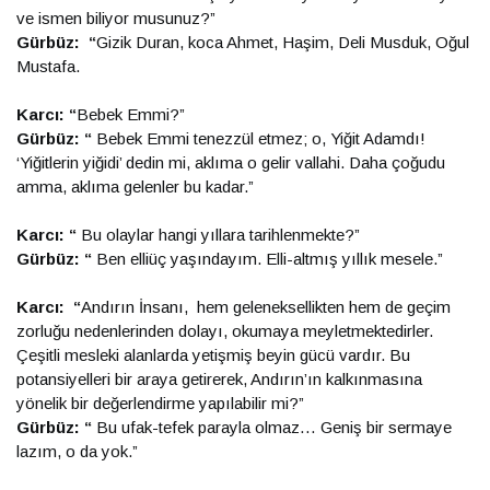
ve ismen biliyor musunuz?”
Gürbüz: “
Gizik Duran, koca Ahmet, Haşim, Deli Musduk, Oğul
Mustafa.
Karcı: “
Bebek Emmi?”
Gürbüz: “
Bebek Emmi tenezzül etmez; o, Yiğit Adamdı!
‘Yiğitlerin yiğidi’ dedin mi, aklıma o gelir vallahi. Daha çoğudu
amma, aklıma gelenler bu kadar.”
Karcı: “
Bu olaylar hangi yıllara tarihlenmekte?”
Gürbüz: “
Ben elliüç yaşındayım. Elli-altmış yıllık mesele.”
Karcı: “
Andırın İnsanı, hem geleneksellikten hem de geçim
zorluğu nedenlerinden dolayı, okumaya meyletmektedirler.
Çeşitli mesleki alanlarda yetişmiş beyin gücü vardır. Bu
potansiyelleri bir araya getirerek, Andırın’ın kalkınmasına
yönelik bir değerlendirme yapılabilir mi?”
Gürbüz: “
Bu ufak-tefek parayla olmaz… Geniş bir sermaye
lazım, o da yok.”