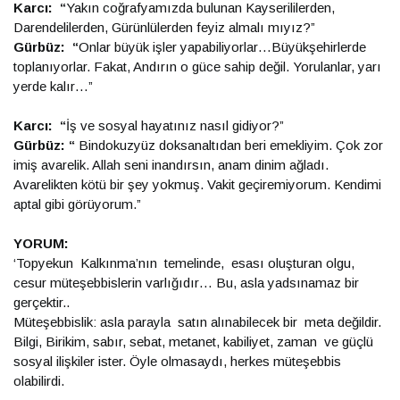
Karcı: “
Yakın coğrafyamızda bulunan
Kayserililerden,
Darendelilerden, Gürünlülerden feyiz almalı mıyız?”
Gürbüz: “
Onlar büyük işler yapabiliyorlar…Büyükşehirlerde
toplanıyorlar. Fakat, Andırın o güce sahip değil. Yorulanlar, yarı
yerde kalır…”
Karcı: “
İş ve sosyal hayatınız nasıl gidiyor?”
Gürbüz: “
Bindokuzyüz doksanaltıdan beri emekliyim. Çok zor
imiş avarelik. Allah seni inandırsın, anam dinim ağladı.
Avarelikten kötü bir şey yokmuş. Vakit geçiremiyorum. Kendimi
aptal gibi görüyorum.”
YORUM:
‘Topyekun Kalkınma’nın temelinde, esası oluşturan olgu,
cesur müteşebbislerin varlığıdır… Bu, asla yadsınamaz bir
gerçektir..
Müteşebbislik: asla parayla satın alınabilecek bir meta değildir.
Bilgi, Birikim, sabır, sebat, metanet, kabiliyet, zaman ve güçlü
sosyal ilişkiler ister. Öyle olmasaydı, herkes müteşebbis
olabilirdi.