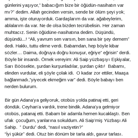
günlerini yaşıyor,” babacığım bize bir öğüdün-nasihatın var
mı?” dedim. Allah gecinden versin, sende bir ölüm şeyi yok;
amma, işte oturuyorduk. Gardaşlarım da var. ağabeylerim,
ablalarım da var. Ne de olsa bizden tecrübelisin. Her zaman
muhtacız. Senin öğüdüne-nasihatına dedim. Düşündü,
düşündü...! “Ali, yavrum sen varsın, ben sana bir şey demem”
dedi. Hakkı, tuttu elime verdi. Babamdan, hep böyle kibar
sözler… Daima, doğruya doğru konuşur, eğriye” eğrisin” derdi.
Böyle bir insandı. Örnek vereyim: Ali Saip yüzbaşıyı Eşkiyalar,
Sarı Böösekte, şurdan kurşunladılar, şurdan çıktı! Babamı,
elinden vurdular, eli şöyle çolak idi. O kadar zor ettiler, Maaşa
bağlanmadı,”yiyecek ekmeğim var” dedi. Böyle babayı ben
nerden bulurum.
Bir gün Adana’ya geliyoruk, otobüs yolda patinaj etti, geri
döndük. Ceyhan’a vardık, trene bindik. Adana’ya gelmiyor
otobüs, patanaj etti. Babam bir adamla hemen kucaklaştı. Ben
ufak çocuğum, yanlarına sokuldum. Ali Saip’miş Yüzbaşı Ali
Sahip. ” Durdu” dedi, “nasıl vaziyetin?”
“İyi şükür” dedi. Otuz bin dönüm bir tarla aldı, gavur tarlası.