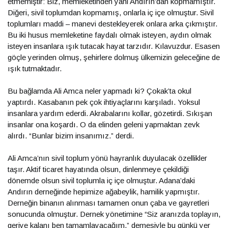
etmemiştir: Biz, memleketinden yani Andırın’dan kopmamıştır.
Diğeri, sivil toplumdan kopmamış, onlarla iç içe olmuştur. Sivil
toplumları maddi – manevi destekleyerek onlara arka çıkmıştır.
Bu iki husus memleketine faydalı olmak isteyen, aydın olmak
isteyen insanlara ışık tutacak hayat tarzıdır. Kılavuzdur. Esasen
göçle yerinden olmuş, şehirlere dolmuş ülkemizin geleceğine de
ışık tutmaktadır.
Bu bağlamda Ali Amca neler yapmadı ki? Çokak’ta okul
yaptırdı. Kasabanın pek çok ihtiyaçlarını karşıladı. Yoksul
insanlara yardım ederdi. Akrabalarını kollar, gözetirdi. Sıkışan
insanlar ona koşardı. O da elinden geleni yapmaktan zevk
alırdı. “Bunlar bizim insanımız.” derdi.
Ali Amca’nın sivil toplum yönü hayranlık duyulacak özellikler
taşır. Aktif ticaret hayatında olsun, dinlenmeye çekildiği
dönemde olsun sivil toplumla iç içe olmuştur. Adana’daki
Andırın derneğinde hepimize ağabeylik, hamilik yapmıştır.
Derneğin binanın alınması tamamen onun çaba ve gayretleri
sonucunda olmuştur. Dernek yönetimine “Siz aranızda toplayın,
geriye kalanı ben tamamlayacağım.” demesiyle bu günkü yer