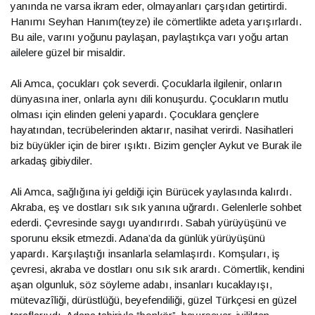
yanında ne varsa ikram eder, olmayanları çarşıdan getirtirdi.
Hanımı Seyhan Hanım(teyze) ile cömertlikte adeta yarışırlardı.
Bu aile, varını yoğunu paylaşan, paylaştıkça varı yoğu artan
ailelere güzel bir misaldir.
Ali Amca, çocukları çok severdi. Çocuklarla ilgilenir, onların
dünyasına iner, onlarla aynı dili konuşurdu. Çocukların mutlu
olması için elinden geleni yapardı. Çocuklara gençlere
hayatından, tecrübelerinden aktarır, nasihat verirdi. Nasihatleri
biz büyükler için de birer ışıktı. Bizim gençler Aykut ve Burak ile
arkadaş gibiydiler.
Ali Amca, sağlığına iyi geldiği için Bürücek yaylasında kalırdı.
Akraba, eş ve dostları sık sık yanına uğrardı. Gelenlerle sohbet
ederdi. Çevresinde saygı uyandırırdı. Sabah yürüyüşünü ve
sporunu eksik etmezdi. Adana’da da günlük yürüyüşünü
yapardı. Karşılaştığı insanlarla selamlaşırdı. Komşuları, iş
çevresi, akraba ve dostları onu sık sık arardı. Cömertlik, kendini
aşan olgunluk, söz söyleme adabı, insanları kucaklayışı,
mütevazîliği, dürüstlüğü, beyefendiliği, güzel Türkçesi en güzel