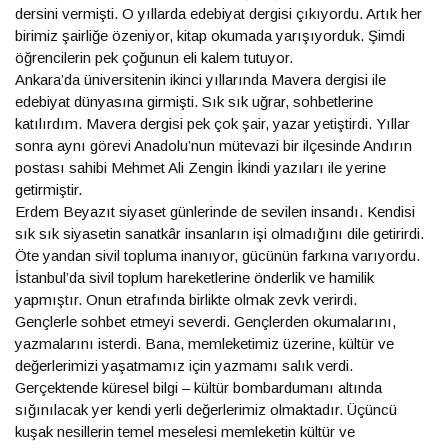
dersini vermişti. O yıllarda edebiyat dergisi çıkıyordu. Artık her
birimiz şairliğe özeniyor, kitap okumada yarışıyorduk. Şimdi
öğrencilerin pek çoğunun eli kalem tutuyor.
Ankara’da üniversitenin ikinci yıllarında Mavera dergisi ile
edebiyat dünyasına girmişti. Sık sık uğrar, sohbetlerine
katılırdım. Mavera dergisi pek çok şair, yazar yetiştirdi. Yıllar
sonra aynı görevi Anadolu’nun mütevazi bir ilçesinde Andırın
postası sahibi Mehmet Ali Zengin İkindi yazıları ile yerine
getirmiştir.
Erdem Beyazıt siyaset günlerinde de sevilen insandı. Kendisi
sık sık siyasetin sanatkâr insanların işi olmadığını dile getirirdi.
Öte yandan sivil topluma inanıyor, gücünün farkına varıyordu.
İstanbul’da sivil toplum hareketlerine önderlik ve hamilik
yapmıştır. Onun etrafında birlikte olmak zevk verirdi.
Gençlerle sohbet etmeyi severdi. Gençlerden okumalarını,
yazmalarını isterdi. Bana, memleketimiz üzerine, kültür ve
değerlerimizi yaşatmamız için yazmamı salık verdi.
Gerçektende küresel bilgi – kültür bombardumanı altında
sığınılacak yer kendi yerli değerlerimiz olmaktadır. Üçüncü
kuşak nesillerin temel meselesi memleketin kültür ve