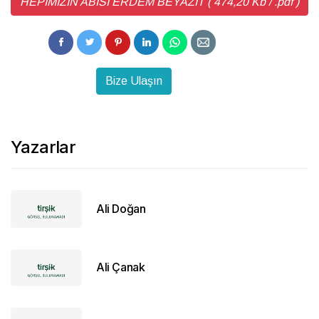
HEPİMİZİN ABİSİ ERDEM BEYAZIT ( 474,20 Kb / .pdf )
Bize Ulaşın
Yazarlar
Ali Doğan
Ali Çanak