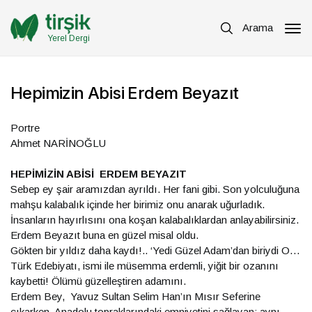
Arama
Yerel Dergi
Hepimizin Abisi Erdem Beyazıt
Portre
Ahmet NARİNOĞLU
HEPİMİZİN ABİSİ ERDEM BEYAZIT
Sebep ey şair aramızdan ayrıldı. Her fani gibi. Son yolculuğuna
mahşu kalabalık içinde her birimiz onu anarak uğurladık.
İnsanların hayırlısını ona koşan kalabalıklardan anlayabilirsiniz.
Erdem Beyazıt buna en güzel misal oldu.
Gökten bir yıldız daha kaydı!.. ‘Yedi Güzel Adam’dan biriydi O…
Türk Edebiyatı, ismi ile müsemma erdemli, yiğit bir ozanını
kaybetti! Ölümü güzelleştiren adamını.
Erdem Bey, Yavuz Sultan Selim Han’ın Mısır Seferine
çıkarken, Anadolu topraklarındaki emniyetini sağlayan; aynı