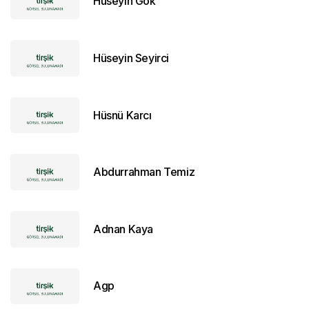
Hüseyin Gök
Hüseyin Seyirci
Hüsnü Karcı
Abdurrahman Temiz
Adnan Kaya
Agp