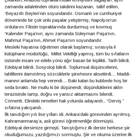
zamanda adaletinden ötürü takdirini kazanan, taltif edilen,
‘Beyazıtlı Beyleri’nin soyundandır. Osmanlı ve cumhuriyet
döneminde bir çok ünlü paşalar yetiştirmiş; Napolyon’un
ordularını Filistin topraklarında durdurmuş ve kovmuş
‘Kalender Paşa’nın; aynı zamanda Süleyman Paşa’nın,
Mahmut Paşa’nın, Ahmet Paşa’nın soyundandır.
Mesleki hayatına öğretmen olarak başlamış; sırasıyla il
kütüphane müdürlüğü, Millet Vekilliği yapmış, tüm bu sıfatların
üstünde insani ve edebi yönü ağır basan bir kişilikti. Tarih bilirdi.
Edebiyat bilirdi. Sosyoloji bilirdi. Toplumsal düşüncelerini,
tahlillerini damıtılmış sözcüklerle şiire/nesre aksettirdi… Maddi-
manevi anlamda hep verendi… Baki kalan bu kubbede hoş bir
seda bıraktı. Ne mutlu ki bir düşünendi; düşündüklerini aklın
terazisinde tartıp, doğru ve yansız aktarmasını bilendi.
Cömertti. Elindeki nimetleri hak yolunda adayandı.. “Derviş ”
sıfatına yakışandı.
İlk tanıdığım yılı lise yılları idi. Ankara’daki görevinden ayrılmış.
Kahramanmaraş’a, asli görevi öğretmenliğe dönmüştü.
Edebiyat dersimize girmişti. Tanıştığımız ilk derste herkese şiir
okuduğumuzu, yazdığımızı sormuştu. Şiir ve okuma üzerine ilk