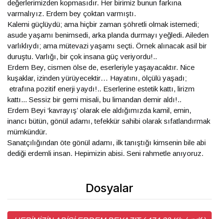
değerlerimizden kopmasıdır. Her birimiz bunun farkına
varmalıyız. Erdem bey çoktan varmıştı.
Kalemi güçlüydü; ama hiçbir zaman şöhretli olmak istemedi;
asude yaşamı benimsedi, arka planda durmayı yeğledi. Aileden
varlıklıydı; ama mütevazi yaşamı seçti. Örnek alınacak asil bir
duruştu. Varlığı, bir çok insana güç veriyordu!..
Erdem Bey, cismen ölse de, eserleriyle yaşayacaktır. Nice
kuşaklar, izinden yürüyecektir… Hayatını, ölçülü yaşadı;
etrafına pozitif enerji yaydı!.. Eserlerine estetik kattı, lirizm
kattı... Sessiz bir gemi misali, bu limandan demir aldı!..
Erdem Beyi ‘kavrayış’ olarak ele aldığımızda kamil, emin,
inancı bütün, gönül adamı, tefekkür sahibi olarak sıfatlandırmak
mümkündür.
Sanatçılığından öte gönül adamı, ilk tanıştığı kimsenin bile abi
dediği erdemli insan. Hepimizin abisi. Seni rahmetle anıyoruz.
Dosyalar