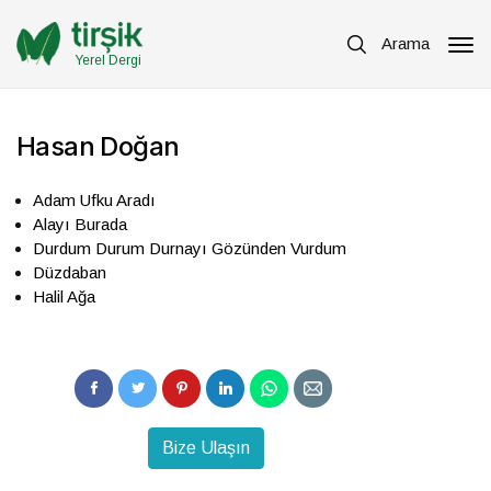
Arama
Yerel Dergi
Hasan Doğan
Adam Ufku Aradı
Alayı Burada
Durdum Durum Durnayı Gözünden Vurdum
Düzdaban
Halil Ağa
Bize Ulaşın