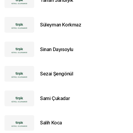
Tahsin Sarıbıyık
Süleyman Korkmaz
Sinan Dayısoylu
Sezai Şengönül
Sami Çukadar
Salih Koca