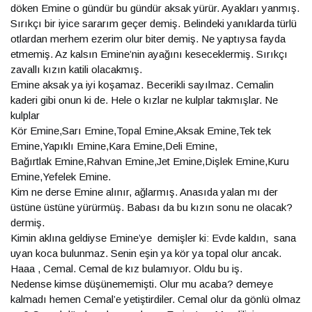
döken Emine o gündür bu gündür aksak yürür. Ayakları yanmış.
Sırıkçı bir iyice sararım geçer demiş. Belindeki yanıklarda türlü
otlardan merhem ezerim olur biter demiş. Ne yaptıysa fayda
etmemiş. Az kalsın Emine’nin ayağını keseceklermiş. Sırıkçı
zavallı kızın katili olacakmış.
Emine aksak ya iyi koşamaz. Becerikli sayılmaz. Cemalin
kaderi gibi onun ki de. Hele o kızlar ne kulplar takmışlar. Ne
kulplar
Kör Emine,Sarı Emine,Topal Emine,Aksak Emine,Tek tek
Emine,Yapıklı Emine,Kara Emine,Deli Emine,
Bağırtlak Emine,Rahvan Emine,Jet Emine,Dişlek Emine,Kuru
Emine,Yefelek Emine.
Kim ne derse Emine alınır, ağlarmış. Anasıda yalan mı der
üstüne üstüne yürürmüş. Babası da bu kızın sonu ne olacak?
dermiş.
Kimin aklına geldiyse Emine’ye demişler ki: Evde kaldın, sana
uyan koca bulunmaz. Senin eşin ya kör ya topal olur ancak.
Haaa , Cemal. Cemal de kız bulamıyor. Oldu bu iş.
Nedense kimse düşünememişti. Olur mu acaba? demeye
kalmadı hemen Cemal’e yetiştirdiler. Cemal olur da gönlü olmaz