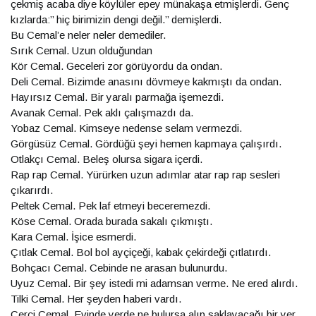
çekmiş acaba diye köylüler epey münakaşa etmişlerdi. Genç
kızlarda:’’ hiç birimizin dengi değil.’’ demişlerdi.
Bu Cemal’e neler neler demediler.
Sırık Cemal. Uzun olduğundan
Kör Cemal. Geceleri zor görüyordu da ondan.
Deli Cemal. Bizimde anasını dövmeye kakmıştı da ondan.
Hayırsız Cemal. Bir yaralı parmağa işemezdi.
Avanak Cemal. Pek aklı çalışmazdı da.
Yobaz Cemal. Kimseye nedense selam vermezdi.
Görgüsüz Cemal. Gördüğü şeyi hemen kapmaya çalışırdı.
Otlakçı Cemal. Beleş olursa sigara içerdi.
Rap rap Cemal. Yürürken uzun adımlar atar rap rap sesleri
çıkarırdı.
Peltek Cemal. Pek laf etmeyi beceremezdi.
Köse Cemal. Orada burada sakalı çıkmıştı.
Kara Cemal. İşice esmerdi.
Çıtlak Cemal. Bol bol ayçiçeği, kabak çekirdeği çıtlatırdı.
Bohçacı Cemal. Cebinde ne arasan bulunurdu.
Uyuz Cemal. Bir şey istedi mi adamsan verme. Ne ered alırdı.
Tilki Cemal. Her şeyden haberi vardı.
Çerçi Cemal. Evinde yerde ne bulursa alıp saklayacağı bir yer