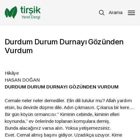
Arama
Yerel Dergi
Durdum Durum Durnayı Gözünden
Vurdum
Hikâye
HASAN DOĞAN
DURDUM DURUM DURNAYI GÖZÜNDEN VURDUM
Cemale neler neler demediler. Elin dili tutulur mu? Allah yardım
etsin, bu devirde düşme dile. Adın çıkmasın. Çıkarsa bir kere…
Bir gün köyün ormancısı:’’ Kiminin cebinde, kiminin elleri
koynunda.’’ ev önlerinde toplanan komşulara demiş.
Bunda alacağınız varsa alın. Yoksa yetişemezsiniz.
Evet. Cemal almış başını gidiyor. Uzadıkça uzuyor. Kime