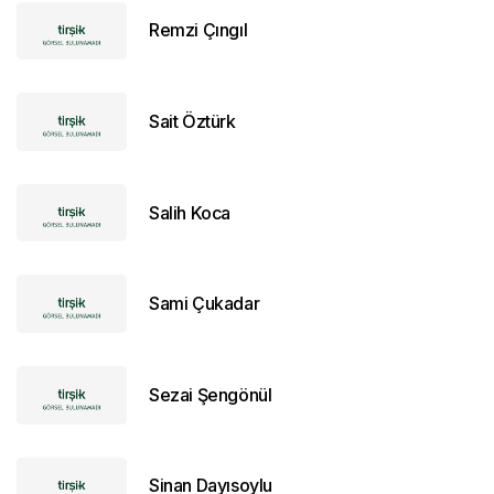
Remzi Çıngıl
Sait Öztürk
Salih Koca
Sami Çukadar
Sezai Şengönül
Sinan Dayısoylu