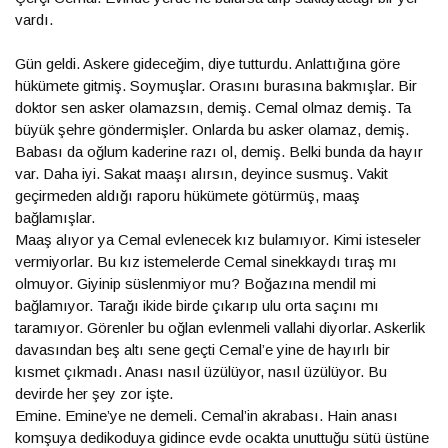
vardı.
Gün geldi. Askere gideceğim, diye tutturdu. Anlattığına göre
hükümete gitmiş. Soymuşlar. Orasını burasına bakmışlar. Bir
doktor sen asker olamazsın, demiş. Cemal olmaz demiş. Ta
büyük şehre göndermişler. Onlarda bu asker olamaz, demiş.
Babası da oğlum kaderine razı ol, demiş. Belki bunda da hayır
var. Daha iyi. Sakat maaşı alırsın, deyince susmuş. Vakit
geçirmeden aldığı raporu hükümete götürmüş, maaş
bağlamışlar.
Maaş alıyor ya Cemal evlenecek kız bulamıyor. Kimi isteseler
vermiyorlar. Bu kız istemelerde Cemal sinekkaydı tıraş mı
olmuyor. Giyinip süslenmiyor mu? Boğazına mendil mi
bağlamıyor. Tarağı ikide birde çıkarıp ulu orta saçını mı
taramıyor. Görenler bu oğlan evlenmeli vallahi diyorlar. Askerlik
davasından beş altı sene geçti Cemal’e yine de hayırlı bir
kısmet çıkmadı. Anası nasıl üzülüyor, nasıl üzülüyor. Bu
devirde her şey zor işte.
Emine. Emine’ye ne demeli. Cemal’in akrabası. Hain anası
komşuya dedikoduya gidince evde ocakta unuttuğu sütü üstüne