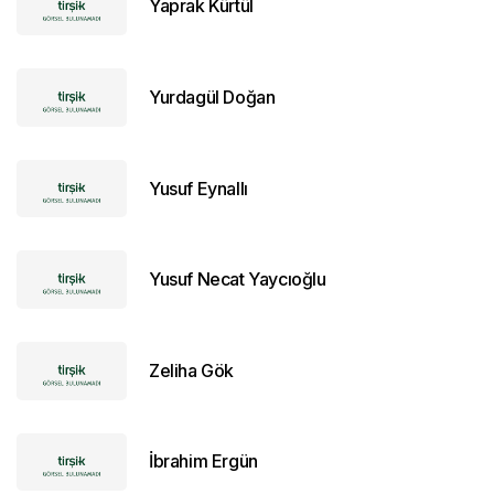
Yaprak Kürtül
Yurdagül Doğan
Yusuf Eynallı
Yusuf Necat Yaycıoğlu
Zeliha Gök
İbrahim Ergün