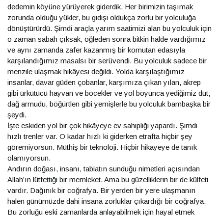
dedemin köyüne yürüyerek giderdik. Her birimizin taşımak
zorunda olduğu yükler, bu gidişi oldukça zorlu bir yolculuğa
dönüştürürdü. Şimdi araçla yarım saatimizi alan bu yolculuk için
o zaman sabah çıksak, öğleden sonra bitkin halde vardığımız
ve aynı zamanda zafer kazanmış bir komutan edasıyla
karşılandığımız masalsı bir serüvendi. Bu yolculuk sadece bir
menzile ulaşmak hikâyesi değildi. Yolda karşılaştığımız
insanlar, davar güden çobanlar, karşımıza çıkan yılan, akrep
gibi ürkütücü hayvan ve böcekler ve yol boyunca yediğimiz dut,
dağ armudu, böğürtlen gibi yemişlerle bu yolculuk bambaşka bir
şeydi.
İşte eskiden yol bir çok hikâyeye ev sahipliği yapardı. Şimdi
hızlı trenler var. O kadar hızlı ki giderken etrafta hiçbir şey
göremiyorsun. Müthiş bir teknoloji. Hiçbir hikayeye de tanık
olamıyorsun.
Andırın doğası, insanı, tabiatın sunduğu nimetleri açısından
Allah’ın lütfettiği bir memleket. Ama bu güzelliklerin bir de külfeti
vardır. Dağınık bir coğrafya. Bir yerden bir yere ulaşmanın
halen günümüzde dahi insana zorluklar çıkardığı bir coğrafya.
Bu zorluğu eski zamanlarda anlayabilmek için hayal etmek