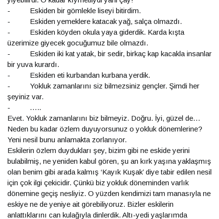
- Eskiden bir gömlekle liseyi bitirdim.
- Eskiden yemeklere katacak yağ, salça olmazdı.
- Eskiden köyden okula yaya giderdik. Karda kışta
üzerimize giyecek gocuğumuz bile olmazdı.
- Eskiden iki kat yatak, bir sedir, birkaç kap kacakla insanlar
bir yuva kurardı.
- Eskiden eti kurbandan kurbana yerdik.
- Yokluk zamanlarını siz bilmezsiniz gençler. Şimdi her
şeyiniz var.
- …..
Evet. Yokluk zamanlarını biz bilmeyiz. Doğru. İyi, güzel de…
Neden bu kadar özlem duyuyorsunuz o yokluk dönemlerine?
Yeni nesil bunu anlamakta zorlanıyor.
Eskilerin özlem duydukları şey, bizim gibi ne eskide yerini
bulabilmiş, ne yeniden kabul gören, şu an kırk yaşına yaklaşmış
olan benim gibi arada kalmış ‘Kayık Kuşak’ diye tabir edilen nesil
için çok ilgi çekicidir. Çünkü biz yokluk döneminden varlık
dönemine geçiş nesliyiz. O yüzden kendimizi tam manasıyla ne
eskiye ne de yeniye ait görebiliyoruz. Bizler eskilerin
anlattıklarını can kulağıyla dinlerdik. Altı-yedi yaşlarımda