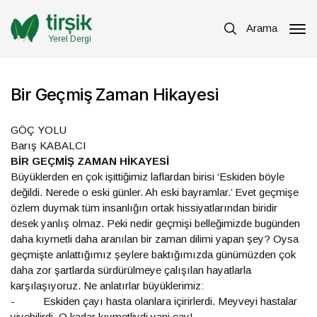
Arama
Yerel Dergi
Bir Geçmiş Zaman Hikayesi
GÖÇ YOLU
Barış KABALCI
BİR GEÇMİŞ ZAMAN HİKAYESİ
Büyüklerden en çok işittiğimiz laflardan birisi ‘Eskiden böyle
değildi. Nerede o eski günler. Ah eski bayramlar.’ Evet geçmişe
özlem duymak tüm insanlığın ortak hissiyatlarından biridir
desek yanlış olmaz. Peki nedir geçmişi belleğimizde bugünden
daha kıymetli daha aranılan bir zaman dilimi yapan şey? Oysa
geçmişte anlattığımız şeylere baktığımızda günümüzden çok
daha zor şartlarda sürdürülmeye çalışılan hayatlarla
karşılaşıyoruz. Ne anlatırlar büyüklerimiz:
- Eskiden çayı hasta olanlara içirirlerdi. Meyveyi hastalar
yiyebilirdi. O kadar kıymetliydi yani çay!