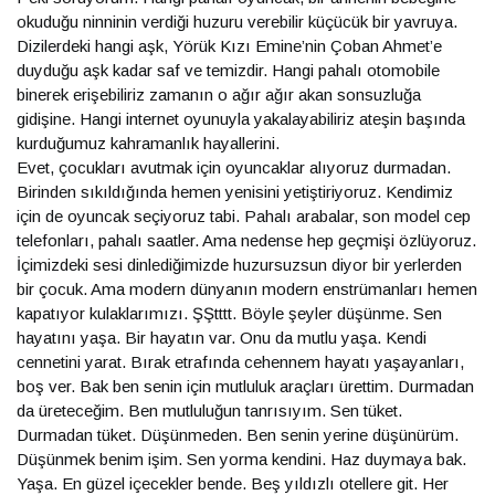
okuduğu ninninin verdiği huzuru verebilir küçücük bir yavruya.
Dizilerdeki hangi aşk, Yörük Kızı Emine’nin Çoban Ahmet’e
duyduğu aşk kadar saf ve temizdir. Hangi pahalı otomobile
binerek erişebiliriz zamanın o ağır ağır akan sonsuzluğa
gidişine. Hangi internet oyunuyla yakalayabiliriz ateşin başında
kurduğumuz kahramanlık hayallerini.
Evet, çocukları avutmak için oyuncaklar alıyoruz durmadan.
Birinden sıkıldığında hemen yenisini yetiştiriyoruz. Kendimiz
için de oyuncak seçiyoruz tabi. Pahalı arabalar, son model cep
telefonları, pahalı saatler. Ama nedense hep geçmişi özlüyoruz.
İçimizdeki sesi dinlediğimizde huzursuzsun diyor bir yerlerden
bir çocuk. Ama modern dünyanın modern enstrümanları hemen
kapatıyor kulaklarımızı. ŞŞtttt. Böyle şeyler düşünme. Sen
hayatını yaşa. Bir hayatın var. Onu da mutlu yaşa. Kendi
cennetini yarat. Bırak etrafında cehennem hayatı yaşayanları,
boş ver. Bak ben senin için mutluluk araçları ürettim. Durmadan
da üreteceğim. Ben mutluluğun tanrısıyım. Sen tüket.
Durmadan tüket. Düşünmeden. Ben senin yerine düşünürüm.
Düşünmek benim işim. Sen yorma kendini. Haz duymaya bak.
Yaşa. En güzel içecekler bende. Beş yıldızlı otellere git. Her