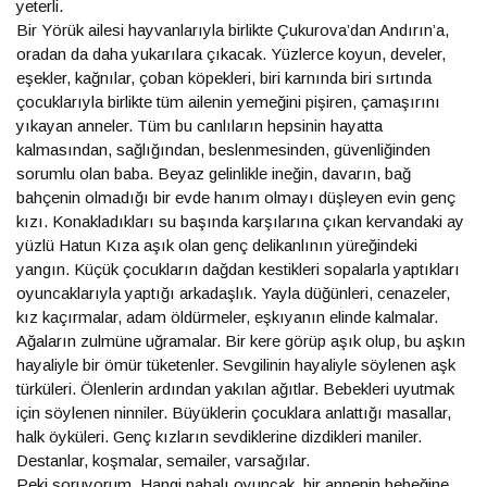
yeterli.
Bir Yörük ailesi hayvanlarıyla birlikte Çukurova’dan Andırın’a,
oradan da daha yukarılara çıkacak. Yüzlerce koyun, develer,
eşekler, kağnılar, çoban köpekleri, biri karnında biri sırtında
çocuklarıyla birlikte tüm ailenin yemeğini pişiren, çamaşırını
yıkayan anneler. Tüm bu canlıların hepsinin hayatta
kalmasından, sağlığından, beslenmesinden, güvenliğinden
sorumlu olan baba. Beyaz gelinlikle ineğin, davarın, bağ
bahçenin olmadığı bir evde hanım olmayı düşleyen evin genç
kızı. Konakladıkları su başında karşılarına çıkan kervandaki ay
yüzlü Hatun Kıza aşık olan genç delikanlının yüreğindeki
yangın. Küçük çocukların dağdan kestikleri sopalarla yaptıkları
oyuncaklarıyla yaptığı arkadaşlık. Yayla düğünleri, cenazeler,
kız kaçırmalar, adam öldürmeler, eşkıyanın elinde kalmalar.
Ağaların zulmüne uğramalar. Bir kere görüp aşık olup, bu aşkın
hayaliyle bir ömür tüketenler. Sevgilinin hayaliyle söylenen aşk
türküleri. Ölenlerin ardından yakılan ağıtlar. Bebekleri uyutmak
için söylenen ninniler. Büyüklerin çocuklara anlattığı masallar,
halk öyküleri. Genç kızların sevdiklerine dizdikleri maniler.
Destanlar, koşmalar, semailer, varsağılar.
Peki soruyorum. Hangi pahalı oyuncak, bir annenin bebeğine