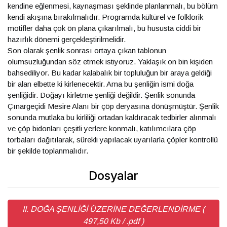
kendine eğlenmesi, kaynaşması şeklinde planlanmalı, bu bölüm
kendi akışına bırakılmalıdır. Programda kültürel ve folklorik
motifler daha çok ön plana çıkarılmalı, bu hususta ciddi bir
hazırlık dönemi gerçekleştirilmelidir.
Son olarak şenlik sonrası ortaya çıkan tablonun
olumsuzluğundan söz etmek istiyoruz. Yaklaşık on bin kişiden
bahsediliyor. Bu kadar kalabalık bir topluluğun bir araya geldiği
bir alan elbette ki kirlenecektir. Ama bu şenliğin ismi doğa
şenliğidir. Doğayı kirletme şenliği değildir. Şenlik sonunda
Çınargeçidi Mesire Alanı bir çöp deryasına dönüşmüştür. Şenlik
sonunda mutlaka bu kirliliği ortadan kaldıracak tedbirler alınmalı
ve çöp bidonları çeşitli yerlere konmalı, katılımcılara çöp
torbaları dağıtılarak, sürekli yapılacak uyarılarla çöpler kontrollü
bir şekilde toplanmalıdır.
Dosyalar
II. DOĞA ŞENLİĞİ ÜZERİNE DEĞERLENDİRME (
497,50 Kb / .pdf )