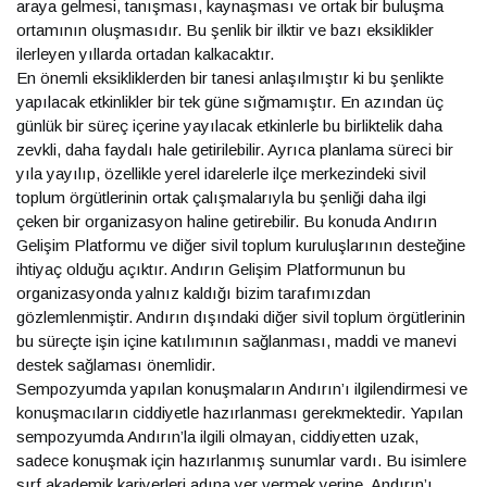
araya gelmesi, tanışması, kaynaşması ve ortak bir buluşma
ortamının oluşmasıdır. Bu şenlik bir ilktir ve bazı eksiklikler
ilerleyen yıllarda ortadan kalkacaktır.
En önemli eksikliklerden bir tanesi anlaşılmıştır ki bu şenlikte
yapılacak etkinlikler bir tek güne sığmamıştır. En azından üç
günlük bir süreç içerine yayılacak etkinlerle bu birliktelik daha
zevkli, daha faydalı hale getirilebilir. Ayrıca planlama süreci bir
yıla yayılıp, özellikle yerel idarelerle ilçe merkezindeki sivil
toplum örgütlerinin ortak çalışmalarıyla bu şenliği daha ilgi
çeken bir organizasyon haline getirebilir. Bu konuda Andırın
Gelişim Platformu ve diğer sivil toplum kuruluşlarının desteğine
ihtiyaç olduğu açıktır. Andırın Gelişim Platformunun bu
organizasyonda yalnız kaldığı bizim tarafımızdan
gözlemlenmiştir. Andırın dışındaki diğer sivil toplum örgütlerinin
bu süreçte işin içine katılımının sağlanması, maddi ve manevi
destek sağlaması önemlidir.
Sempozyumda yapılan konuşmaların Andırın’ı ilgilendirmesi ve
konuşmacıların ciddiyetle hazırlanması gerekmektedir. Yapılan
sempozyumda Andırın’la ilgili olmayan, ciddiyetten uzak,
sadece konuşmak için hazırlanmış sunumlar vardı. Bu isimlere
sırf akademik kariyerleri adına yer vermek yerine, Andırın’ı