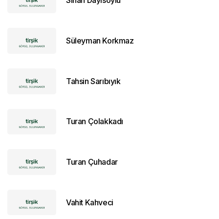
Sinan Dayısoylu
Süleyman Korkmaz
Tahsin Sarıbıyık
Turan Çolakkadı
Turan Çuhadar
Vahit Kahveci