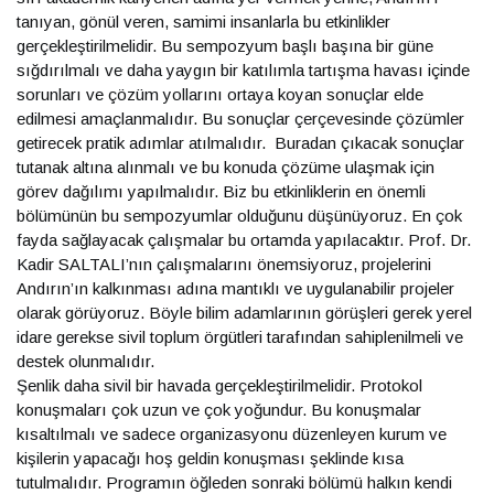
tanıyan, gönül veren, samimi insanlarla bu etkinlikler
gerçekleştirilmelidir. Bu sempozyum başlı başına bir güne
sığdırılmalı ve daha yaygın bir katılımla tartışma havası içinde
sorunları ve çözüm yollarını ortaya koyan sonuçlar elde
edilmesi amaçlanmalıdır. Bu sonuçlar çerçevesinde çözümler
getirecek pratik adımlar atılmalıdır. Buradan çıkacak sonuçlar
tutanak altına alınmalı ve bu konuda çözüme ulaşmak için
görev dağılımı yapılmalıdır. Biz bu etkinliklerin en önemli
bölümünün bu sempozyumlar olduğunu düşünüyoruz. En çok
fayda sağlayacak çalışmalar bu ortamda yapılacaktır. Prof. Dr.
Kadir SALTALI’nın çalışmalarını önemsiyoruz, projelerini
Andırın’ın kalkınması adına mantıklı ve uygulanabilir projeler
olarak görüyoruz. Böyle bilim adamlarının görüşleri gerek yerel
idare gerekse sivil toplum örgütleri tarafından sahiplenilmeli ve
destek olunmalıdır.
Şenlik daha sivil bir havada gerçekleştirilmelidir. Protokol
konuşmaları çok uzun ve çok yoğundur. Bu konuşmalar
kısaltılmalı ve sadece organizasyonu düzenleyen kurum ve
kişilerin yapacağı hoş geldin konuşması şeklinde kısa
tutulmalıdır. Programın öğleden sonraki bölümü halkın kendi