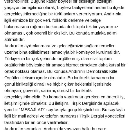
verdirebilirler. Bugüne kadar böylesi bir eksikliğin ezikliğini
yaşayan bir eğitimci olarak; böylesi faaliyetlerin neden bu ilçede
gerçekleştirilemediğine bir türlü anlam veremiyorum. Andırınla
ilgili elimizde bir çok veri, folklorik derleme ve belge
bulunmasına rağmen bu konuda derli toplu tek bir yayınımız
olmaması, çok önemli bir eksiktir. Bu konuda mutlaka adım
atılmalıdır.
Andırın’ın aydınlanması ve geleceğimizin sağlam temeller
üzerine bina edilebilmesi amacıyla bir komisyon kurulmalıdır.
Türkiye’nin bir çok şehrinde örgütlenmiş olan sivil toplum
örgütlerinin böylesine bir amaca hizmet etmekten daha kutsal bir
ortak noktası olamaz. Bu konuda Andırınlı Demokratik Kitle
Örgütleri iletişim içinde olmalıdır. Bu birliktelik tamamen bir
gönül birlikteliği olmalı ve hiçbir çıkar beklentisi içerisinde
olmayan; güvenilir, samimi, dürüst bir birliktelik
gerçekleştirilmelidir. Bu konuda yapılması gereken en önemli iş,
iletişim içinde olmaktır. Bu iletişim, Tirşik Dergisinde açılacak
yeni bir “MESAJLAR” sayfasıyla gerçekleştirilebilir. Bu sayfayla
ilgili bir mail adresi ve telefon numarası Tirşik Dergisi yöneticileri
tarafından bir an önce verilmelidir.
Andırın’ın sorunları, Andırın’da yaşayan halkı bu çare