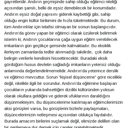
gayretleridir. Andırın geçmişinde sahip olduğu eğitimci niteliği
açısından şanslı, belki de eşsiz denebilecek bir konumdadır.
Andırın eşsiz doğal yapısını giderek kaybettiği gibi, sahip
olduğu engin kültür birikimini de hızla tüketmektedir. Bu durum,
tüm Andırınlılar için telafisi olmayan bir sonun başlangıcıdır.
Andırın’da görev yapan bir eğitimci olarak üzülerek belirtmek
isterim ki; Andırın çocuklarına çağa uygun eğitim verebilecek
imkanların gün geçtikçe gerisinde kalmaktadır. Bu eksiklik
ilerleyen zamanlarda tedbir alınmadığı takdirde, çok daha
belirgin verilerle kendisini hissettirecektir. Buradaki eksik
gördüğüm husus devletin sağladığı imkanların yetersiz olduğu
anlamında değerlendirilmemelidir. Andırın’da yeterince derslik
ve eğitimci mevcuttur. Sorun “kişisel düşünceme” göre nicelikle
değil, nitelikle ilgili bir sorundur. Andırın’da eğitimine başlayan
çocukların yukarıda bahsettiğim dizdibi kültüründen yoksun
olarak okullara geldiğini ve giderek ufuklarının daraldığını
düşünmekteyim. Bu düşüncelerime katılmayan eğitimcilerimizin
aksi görüşleri varsa, bu görüşlerini bizlerle paylaşmaları,
düşüncelerimizin netleşmesi açısından oldukça faydalıdır.
Burada amacım birilerini suçlamak değil, elimizde delilleri olan
bir gerilemeye dur demek için çareler üretebilmektedir.