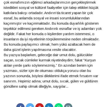
çok esnafımızın eğitimci arkadaşlarımızın gerçekleştirmek
istedikleri sosyal ve kültürel faaliyetler için talep ettikleri küçük
katkılara bakışı ortadadır. Andırın’da ticaret yapan bir çok
esnaf, bu anlamda sosyal ve insani sorumluluklarından
kaçınmıştır ve kaçınmaktadır. Bu konuda duyarlılık gösteren
teşekkür edilmesi gereken Andırınlı esnaflar ve iş adamları yok
değildir. Fakat her konuda o kişilerden yardım istenmesi, o
insanların da iyi niyetlerinin törpülenmesine neden olmaktadır.
Bu konuda paylaşımcı olmak; hem yükü azaltacak hem de
daha güzel işlerin yapılmasına vesile olacaktır.
Bu yazıya başlarken, geleceğe dair umut dolu, gülücükler
saçan, sıcak cümleler kurmak niyetindeydim; fakat “Kurşun
atılan yerde şarkı söylenmezmiş.” En azından benim için
yazması, sizler için de okuması oldukça yorucu olan bu
yazının sonunda, böylesi dileklerimi ifade etmek fırsatım var
sanırım. Hepimiz adına; umut dolu, sıcak, gülen ve güldüren
gönüllere sahip olmak dileğiyle, saygılar...