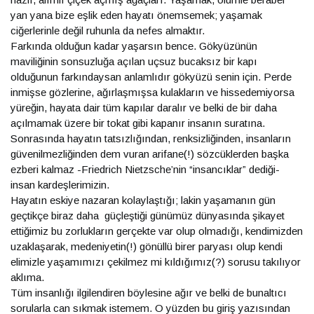
yan yana bize eşlik eden hayatı önemsemek; yaşamak
ciğerlerinle değil ruhunla da nefes almaktır.
Farkında olduğun kadar yaşarsın bence. Gökyüzünün
maviliğinin sonsuzluğa açılan uçsuz bucaksız bir kapı
olduğunun farkındaysan anlamlıdır gökyüzü senin için. Perde
inmişse gözlerine, ağırlaşmışsa kulakların ve hissedemiyorsa
yüreğin, hayata dair tüm kapılar daralır ve belki de bir daha
açılmamak üzere bir tokat gibi kapanır insanın suratına.
Sonrasında hayatın tatsızlığından, renksizliğinden, insanların
güvenilmezliğinden dem vuran arifane(!) sözcüklerden başka
ezberi kalmaz -Friedrich Nietzsche’nin “insancıklar” dediği-
insan kardeşlerimizin.
Hayatın eskiye nazaran kolaylaştığı; lakin yaşamanın gün
geçtikçe biraz daha güçleştiği günümüz dünyasında şikayet
ettiğimiz bu zorlukların gerçekte var olup olmadığı, kendimizden
uzaklaşarak, medeniyetin(!) gönüllü birer paryası olup kendi
elimizle yaşamımızı çekilmez mi kıldığımız(?) sorusu takılıyor
aklıma.
Tüm insanlığı ilgilendiren böylesine ağır ve belki de bunaltıcı
sorularla can sıkmak istemem. O yüzden bu giriş yazısından