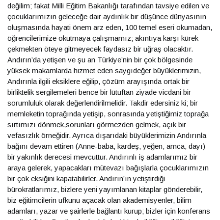
değilim; fakat Milli Eğitim Bakanlığı tarafından tavsiye edilen ve
çocuklarımızın geleceğe dair aydınlık bir düşünce dünyasının
oluşmasında hayati önem arz eden, 100 temel eseri okumadan,
öğrencilerimize okutmaya çalışmamız; akıntıya karşı kürek
çekmekten öteye gitmeyecek faydasız bir uğraş olacaktır.
Andırın’da yetişen ve şu an Türkiye’nin bir çok bölgesinde
yüksek makamlarda hizmet eden saygıdeğer büyüklerimizin,
Andırınla ilgili eksiklere eğilip, çözüm arayışında ortak bir
birliktelik sergilemeleri bence bir lütuftan ziyade vicdani bir
sorumluluk olarak değerlendirilmelidir. Takdir edersiniz ki; bir
memleketin toprağında yetişip, sonrasında yetiştiğimiz toprağa
sırtımızı dönmek,sorunları görmezden gelmek, açık bir
vefasızlık örneğidir. Ayrıca dışarıdaki büyüklerimizin Andırınla
bağını devam ettiren (Anne-baba, kardeş, yeğen, amca, dayı)
bir yakınlık derecesi mevcuttur. Andırınlı iş adamlarımız bir
araya gelerek, yapacakları mütevazı bağışlarla çocuklarımızın
bir çok eksiğini kapatabilirler. Andırın’ın yetiştirdiği
bürokratlarımız, bizlere yeni yayımlanan kitaplar gönderebilir,
biz eğitimcilerin ufkunu açacak olan akademisyenler, bilim
adamları, yazar ve şairlerle bağlantı kurup; bizler için konferans