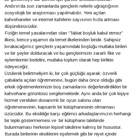
Andırın’da son zamanlarda gençlerin nelerle uğraştığının
sosyolojik bir araştırması yapılmalıdır. Yeni açılan
kahvehaneler ve internet kafelerin sayısının hızla artması
düşündürücüdür.
Fiziğin temel yasalarından olan “Tabiat boşluk kabul etmez”
ilkesi, bence yaşamın da temel ilkelerinden biridir. Sahipsiz
bırakacağımız gençlerin yaşamındaki boşluğu mutlaka birileri
ve bir şeyler dolduracak ve bu gençlerimizin zararlı fikir ve
eylemlerinin bedelini, mutlaka toplum olarak hep birlikte
ödeyeceğiz.
Üzülerek belirtmeliyim ki, bir çok güçlüğü aşarak; özverili
çabalarla açılan öğretmenevi, bugün daha önce olduğu gibi
erkek öğretmenlerimizin boş zamanlarını değerlendirdikleri bir
kahvehane görüntüsü sergilemektedir. Aynı anda bir çok kişiye
hizmet verebilen donanımlı bir oyun salonu olan
öğretmenevinin, kapsamlı bir kütüphanesinin olmaması
üzücüdür. Bu eksikliğe karşı eğitimci arkadaşlarımızın herhangi
bir tepki göstermemesi ve bir kütüphane talebinde
bulunmaması herkesin kişisel takdirine kalmış bir husustur.
Burada birilerinin eksiklerini eşelemek gibi bir niyet içinde