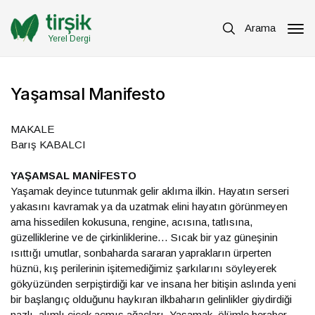
Arama
Yerel Dergi
Yaşamsal Manifesto
MAKALE
Barış KABALCI
YAŞAMSAL MANİFESTO
Yaşamak deyince tutunmak gelir aklıma ilkin. Hayatın serseri
yakasını kavramak ya da uzatmak elini hayatın görünmeyen
ama hissedilen kokusuna, rengine, acısına, tatlısına,
güzelliklerine ve de çirkinliklerine… Sıcak bir yaz güneşinin
ısıttığı umutlar, sonbaharda sararan yaprakların ürperten
hüznü, kış perilerinin işitemediğimiz şarkılarını söyleyerek
gökyüzünden serpiştirdiği kar ve insana her bitişin aslında yeni
bir başlangıç olduğunu haykıran ilkbaharın gelinlikler giydirdiği
nazlı, alımlı çiçek açmış ağaçları. Yaşamak, ölümle beraber