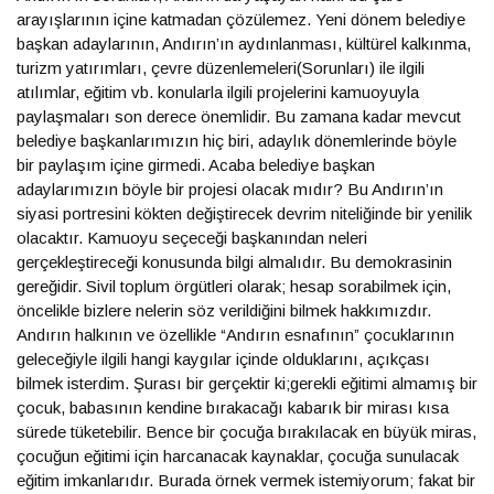
arayışlarının içine katmadan çözülemez. Yeni dönem belediye
başkan adaylarının, Andırın’ın aydınlanması, kültürel kalkınma,
turizm yatırımları, çevre düzenlemeleri(Sorunları) ile ilgili
atılımlar, eğitim vb. konularla ilgili projelerini kamuoyuyla
paylaşmaları son derece önemlidir. Bu zamana kadar mevcut
belediye başkanlarımızın hiç biri, adaylık dönemlerinde böyle
bir paylaşım içine girmedi. Acaba belediye başkan
adaylarımızın böyle bir projesi olacak mıdır? Bu Andırın’ın
siyasi portresini kökten değiştirecek devrim niteliğinde bir yenilik
olacaktır. Kamuoyu seçeceği başkanından neleri
gerçekleştireceği konusunda bilgi almalıdır. Bu demokrasinin
gereğidir. Sivil toplum örgütleri olarak; hesap sorabilmek için,
öncelikle bizlere nelerin söz verildiğini bilmek hakkımızdır.
Andırın halkının ve özellikle “Andırın esnafının” çocuklarının
geleceğiyle ilgili hangi kaygılar içinde olduklarını, açıkçası
bilmek isterdim. Şurası bir gerçektir ki;gerekli eğitimi almamış bir
çocuk, babasının kendine bırakacağı kabarık bir mirası kısa
sürede tüketebilir. Bence bir çocuğa bırakılacak en büyük miras,
çocuğun eğitimi için harcanacak kaynaklar, çocuğa sunulacak
eğitim imkanlarıdır. Burada örnek vermek istemiyorum; fakat bir