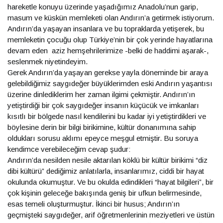
hareketle konuyu üzerinde yaşadığımız Anadolu’nun garip,
masum ve küskün memleketi olan Andırın’a getirmek istiyorum.
Andırın’da yaşayan insanlara ve bu topraklarda yetişerek, bu
memleketin çocuğu olup Türkiye’nin bir çok yerinde hayatlarına
devam eden aziz hemşehrilerimize -belki de haddimi aşarak-,
seslenmek niyetindeyim.
Gerek Andırın’da yaşayan gerekse yayla döneminde bir araya
gelebildiğimiz saygıdeğer büyüklerimden eski Andırın yaşantısı
üzerine dinlediklerim her zaman ilgimi çekmiştir. Andırın’ın
yetiştirdiği bir çok saygıdeğer insanın küçücük ve imkanları
kısıtlı bir bölgede nasıl kendilerini bu kadar iyi yetiştirdikleri ve
böylesine derin bir bilgi birikimine, kültür donanımına sahip
oldukları sorusu aklımı epeyce meşgul etmiştir. Bu soruya
kendimce verebileceğim cevap şudur:
Andırın’da nesilden nesile aktarılan köklü bir kültür birikimi “diz
dibi kültürü” dediğimiz anlatılarla, insanlarımız, ciddi bir hayat
okulunda okumuştur. Ve bu okulda edindikleri “hayat bilgileri”, bir
çok kişinin geleceğe bakışında geniş bir ufkun belirmesinde,
esas temeli oluşturmuştur. İkinci bir husus; Andırın’ın
geçmişteki saygıdeğer, arif öğretmenlerinin meziyetleri ve üstün