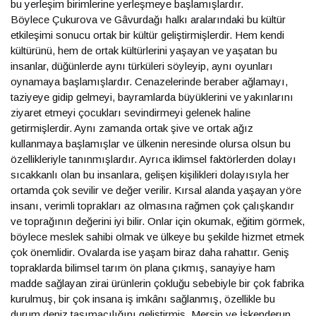
bu yerleşim birimlerine yerleşmeye başlamışlardır.
Böylece Çukurova ve Gâvurdağı halkı aralarındaki bu kültür
etkileşimi sonucu ortak bir kültür geliştirmişlerdir. Hem kendi
kültürünü, hem de ortak kültürlerini yaşayan ve yaşatan bu
insanlar, düğünlerde aynı türküleri söyleyip, aynı oyunları
oynamaya başlamışlardır. Cenazelerinde beraber ağlamayı,
taziyeye gidip gelmeyi, bayramlarda büyüklerini ve yakınlarını
ziyaret etmeyi çocukları sevindirmeyi gelenek haline
getirmişlerdir. Aynı zamanda ortak şive ve ortak ağız
kullanmaya başlamışlar ve ülkenin neresinde olursa olsun bu
özellikleriyle tanınmışlardır. Ayrıca iklimsel faktörlerden dolayı
sıcakkanlı olan bu insanlara, gelişen kişilikleri dolayısıyla her
ortamda çok sevilir ve değer verilir. Kırsal alanda yaşayan yöre
insanı, verimli toprakları az olmasına rağmen çok çalışkandır
ve toprağının değerini iyi bilir. Onlar için okumak, eğitim görmek,
böylece meslek sahibi olmak ve ülkeye bu şekilde hizmet etmek
çok önemlidir. Ovalarda ise yaşam biraz daha rahattır. Geniş
topraklarda bilimsel tarım ön plana çıkmış, sanayiye ham
madde sağlayan zirai ürünlerin çokluğu sebebiyle bir çok fabrika
kurulmuş, bir çok insana iş imkânı sağlanmış, özellikle bu
durum deniz taşımacılığını geliştirmiş, Mersin ve İskenderun