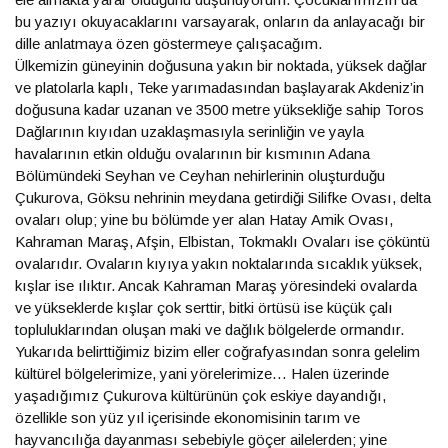
bu yazıyı okuyacaklarını varsayarak, onların da anlayacağı bir
dille anlatmaya özen göstermeye çalışacağım.
Ülkemizin güneyinin doğusuna yakın bir noktada, yüksek dağlar
ve platolarla kaplı, Teke yarımadasından başlayarak Akdeniz’in
doğusuna kadar uzanan ve 3500 metre yüksekliğe sahip Toros
Dağlarının kıyıdan uzaklaşmasıyla serinliğin ve yayla
havalarının etkin olduğu ovalarının bir kısmının Adana
Bölümündeki Seyhan ve Ceyhan nehirlerinin oluşturduğu
Çukurova, Göksu nehrinin meydana getirdiği Silifke Ovası, delta
ovaları olup; yine bu bölümde yer alan Hatay Amik Ovası,
Kahraman Maraş, Afşin, Elbistan, Tokmaklı Ovaları ise çöküntü
ovalarıdır. Ovaların kıyıya yakın noktalarında sıcaklık yüksek,
kışlar ise ılıktır. Ancak Kahraman Maraş yöresindeki ovalarda
ve yükseklerde kışlar çok serttir, bitki örtüsü ise küçük çalı
topluluklarından oluşan maki ve dağlık bölgelerde ormandır.
Yukarıda belirttiğimiz bizim eller coğrafyasından sonra gelelim
kültürel bölgelerimize, yani yörelerimize… Halen üzerinde
yaşadığımız Çukurova kültürünün çok eskiye dayandığı,
özellikle son yüz yıl içerisinde ekonomisinin tarım ve
hayvancılığa dayanması sebebiyle göçer ailelerden; yine