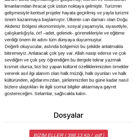
limanlarından ihracat çok üstün noktaya gelmiştir. Turizmin
gelişmesiyle kentsel projeler hayata geçirilmiş ve yayla turizmi
önem kazanmaya başlamıştır. Ülkenin can damarı olan Doğu
Akdeniz Bölgesi ekonomisiyle, sosyal yaşamıyla, siyasetiyle,
çalışkanlığıyla, örf –adet, gelenek- görenekleriyle ve eğitime
verdiği önem ile adını tüm dünyaya duyurmuştur.
Değerli okuyucular, aslında bölgemizi bu şekilde anlatmakla
bitiremeyiz. Anlatacak çok şey var. Allah nasip ederse ve çok
sevdiğim ve çok şey öğrendiğim bu dergide tekrar yazmak
kısmet olursa, bizi biz yapan kültürel özelliklerimizden örnekler
vererek asıl ilgi alanım olan halk müziği, halk oyunları ve halk
kültüründen, ağıtlarımızdan, şiirlerimizden bu güne kadar nasıl
bizlere ulaştıkları ile ilgili somut bilgiler aktarmaya gayret
göstereceğim. Selamlar, sağlıcakla kalın.
Dosyalar
BİZİM ELLER ( 398,13 Kb / .pdf )