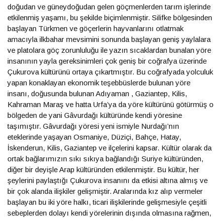
doğudan ve güneydoğudan gelen göçmenlerden tarım işlerinde
etkilenmiş yaşamı, bu şekilde biçimlenmiştir. Silifke bölgesinden
başlayan Türkmen ve göçerlerin hayvanlarını otlatmak
amacıyla ilkbahar mevsimini sonunda başlayan geniş yaylalara
ve platolara göç zorunluluğu ile yazın sıcaklardan bunalan yöre
insanının yayla gereksinimleri çok geniş bir coğrafya üzerinde
Çukurova kültürünü ortaya çıkartmıştır. Bu coğrafyada yolculuk
yapan konaklayan ekonomik teşebbüslerde bulunan yöre
insanı, doğusunda bulunan Adıyaman , Gaziantep, Kilis,
Kahraman Maraş ve hatta Urfa’ya da yöre kültürünü götürmüş o
bölgeden de yani Gâvurdağı kültüründe kendi yöresine
taşımıştır. Gâvurdağı yöresi yeni ismiyle Nurdağı’nın
eteklerinde yaşayan Osmaniye, Düziçi, Bahçe, Hatay,
İskenderun, Kilis, Gaziantep ve ilçelerini kapsar. Kültür olarak da
ortak bağlarımızın sıkı sıkıya bağlandığı Suriye kültüründen,
diğer bir deyişle Arap kültüründen etkilenmiştir. Bu kültür, her
şeylerini paylaştığı Çukurova insanını da etkisi altına almış ve
bir çok alanda ilişkiler gelişmiştir. Aralarında kız alıp vermeler
başlayan bu iki yöre halkı, ticari ilişkilerinde gelişmesiyle çeşitli
sebeplerden dolayı kendi yörelerinin dışında olmasına rağmen,