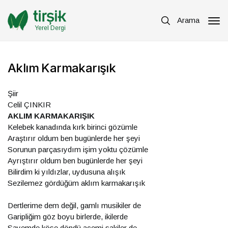
Arama
Yerel Dergi
Aklım Karmakarışık
Şiir
Celil ÇINKIR
AKLIM KARMAKARIŞIK
Kelebek kanadında kırk birinci gözümle
Araştırır oldum ben bugünlerde her şeyi
Sorunun parçasıydım işim yoktu çözümle
Ayrıştırır oldum ben bugünlerde her şeyi
Bilirdim ki yıldızlar, uydusuna alışık
Sezilemez gördüğüm aklım karmakarışık
Dertlerime dem değil, gamlı musikiler de
Garipliğim göz boyu birlerde, ikilerde
Sayemde köşe döndü acemi sakiler de