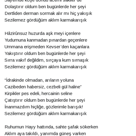
Dolaştırır oldum ben bugünlerde her şeyi
Dertliden derman sormak alır mı hiç yakışık
Sezilemez gördüğüm aklım karmakarışık
Hâzirûnsuz huzurda aşk meyi içenlere
Yudumuna kanmadan pınardan geçenlere
Ummana erişmeden Kevser’den kaçanlara
Yakıştırır oldum ben bugünlerde her şeyi
Sırra vakıf değildim, sırçaya kum sırnaşık
Sezilemez gördüğüm aklım karmakarışık
“İdrakinde olmadan, arıların yoluna
Cazibeden habersiz, cezbeli gül haline”
Kirpikler pes edeli, hercainin seline
Çatıştırır oldum ben bugünlerde her şeyi
İnanmazdım hiçliğe, gözlerimle barışık!
Sezilemez gördüğüm aklım karmakarışık
Ruhumun Hayy hattında, sahte şafak sökerken
Aklım aya takıldı, yanımda güneş varken