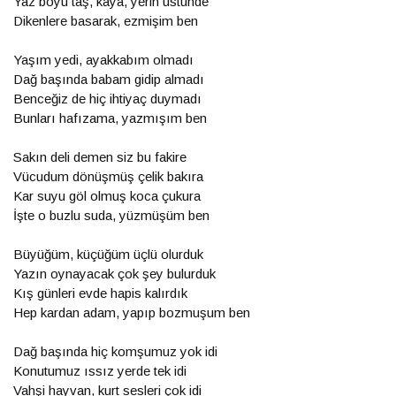
Yaz boyu taş, kaya, yerin üstünde
Dikenlere basarak, ezmişim ben
Yaşım yedi, ayakkabım olmadı
Dağ başında babam gidip almadı
Benceğiz de hiç ihtiyaç duymadı
Bunları hafızama, yazmışım ben
Sakın deli demen siz bu fakire
Vücudum dönüşmüş çelik bakıra
Kar suyu göl olmuş koca çukura
İşte o buzlu suda, yüzmüşüm ben
Büyüğüm, küçüğüm üçlü olurduk
Yazın oynayacak çok şey bulurduk
Kış günleri evde hapis kalırdık
Hep kardan adam, yapıp bozmuşum ben
Dağ başında hiç komşumuz yok idi
Konutumuz ıssız yerde tek idi
Vahşi hayvan, kurt sesleri çok idi