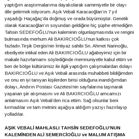
yaptığım araştırmalarıma dayalıolarak samimiyetle bir olayı
dile getirmek istiyorum. Aşık Vebali Karacaoğlan’ın 7 yıl
yaşadığı Haçağaç’da doğmuş ve orada büyümüştür. Genetik
olarak Karacaoğlan’ın soyundan geldiğine hiç şüphe etmediğim
Tahsin SEDEFOĞLU’nun kaleminin olgunlaşmasında ve rengini
bulmasında merhum Ali BAKIRCIOĞLU’nun katkısı çok
fazladır.Tirşik Dergisi’nin İmtiyaz sahibi Sn. Ahmet Narinoğlu,
ebediyete intikal eden Ali BAKIRCIOĞLU ağabeyimiz için bir
makale hazırlamamı söylediğinde memnuniyetle kabul ettim ve
ben de bölge kültürümüz ile ilgili yaptığım çalışmalardan dolayı
BAKIRCIOĞLU ve Aşık Vebali arasında muhabbeti bildiğimden
ve onu en iyi tanıyan kişilerden birisi olduğuna inandığımdan
dolayı, Andırın Postası Gazetesi’nin sayfalarına taşınarak
yaşanan şiir atışmasını ve Ali BAKIRCIOĞLU amcamızı
anlatmasını Aşık Vebali’den rica ettim. Sağ olsunlar beni
kırmadılar ve tam metnini aşağıya aldığım yazıyı hazırlayıp
yolladılar.
AŞIK VEBALİ MAHLASLI TAHSİN SEDEFOĞLU’NUN
KALEMİNDEN ALİ SEMERCİOĞLU ve MALUM ATIŞMA