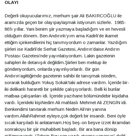
OLAYI
Değerli okuyucularımız, merhum şair Ali BAKIRCOĞLU ile
aramızda geçen bir olayıpaylaşmak istiyorum sizlerle. 1985-
86’lı yıllar. Yani benim şiir yazmaya başladığım ve en hevesli
olduğum dönem. Ben Andırınlı’yım ama Kadirli’de ikamet
ettiğim içinkendilerini hiç tanımıyordum o zamanlar. Yazdığım
şiirleri ise Kadirli’de Serhat Gazetesi, Andırın’daise Andırın
Postası Gazetesi’nde yayınlatıyordum. Lakin gazetenin
sahipleri ile detanışık değildim.Şiirleri ben mektup ile
gönderiyordum, onlarda yayınlıyorlardı. Bir gün
Andırın’agittiğimde gazetenin sahibi ile tanışmak istedim,
sorarak bulduğum Yokuş Sokak’taki adrese vardım. İçeride bir-
iki delikanlı hararetli bir şekilde çalışıyorlardı. Belli ki bunlar
matbaa çalışanları idi. İçeride yazıhane bölümündebir kişidaha
vardı. İçerideki kişiNedim Ali mahlaslı Mehmet Ali ZENGİN idi.
Benkendimi tanıtarak merhum Nedim Ali’nin yanına
vardım.AllahRahmet eyleye,çok değerli bir insandı. Beni öyle
sıcak karşıladı ki anlatamam.Hoş beş-on beşve izzet ikramdan
sonrakoyu bir şiir muhabbeti başladı. Bir ara bana dönüp
gülümseyerek, “Tahsin Bey,sen yazılı atışma yaparsın” değil