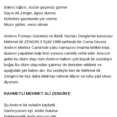
Bakırc’oğlu’n, sözün geçersiz görme
Sayın Ali Zengin, ilgisiz durma
Küfürlere gazetende yer verme
Muzır şiirleri, verici olman
Andırın Postası Gazetesi ve İkindi Yazıları Dergisi’nin kurucusu
Mehmet Ali ZENGİN 3 Eylül 1998 tarihinde bir Cuma Gecesi
Andırın Merkez Camii’nde yatsı namazını imamla birlikte kılar,
duasını yaparken kalp krizi sonucu camide vefat eder. Ansızın
gelen bu ölüm olayı tüm Andırın halkını çok büyük bir üzüntüye
boğar.Bu ölüm olayından şairimiz de derinden etkilenir ve
aşağıdaki şiiri kalem alır. Bu vesileyle ben de Mehmet Ali
Zengin’e bir kez daha Allah’tan rahmet diliyor ve ruhu şâd olsun
diyorum.
RAHMETLİ MEHMET ALİ ZENGİN’E
Şu Andırın bir evladın kaybetti
Sanmıyorum eşi, ender bulunur
Beklenmedik anda ansızın gitti