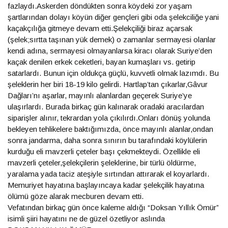
fazlaydı.Askerden döndükten sonra köydeki zor yaşam
şartlarından dolayı köyün diğer gençleri gibi oda şelekciliğe yani
kaçakçılığa gitmeye devam etti.Şelekçiliği biraz açarsak
(şelek;sırtta taşınan yük demek) o zamanlar sermayesi olanlar
kendi adına, sermayesi olmayanlarsa kiracı olarak Suriye’den
kaçak denilen erkek ceketleri, bayan kumaşları vs. getirip
satarlardı. Bunun için oldukça güçlü, kuvvetli olmak lazımdı. Bu
şeleklerin her biri 18-19 kilo gelirdi. Hartlap’tan çıkarlar,Gâvur
Dağları’nı aşarlar, mayınlı alanlardan geçerek Suriye’ye
ulaşırlardı. Burada birkaç gün kalınarak oradaki aracılardan
siparişler alınır, tekrardan yola çıkılırdı.Onları dönüş yolunda
bekleyen tehlikelere baktığımızda, önce mayınlı alanlar,ondan
sonra jandarma, daha sonra sınırın bu tarafındaki köylülerin
kurduğu eli mavzerli çeteler başı çekmekteydi. Özellikle eli
mavzerli çeteler,şelekçilerin şeleklerine, bir türlü öldürme,
yaralama yada taciz ateşiyle sırtından attırarak el koyarlardı.
Memuriyet hayatına başlayıncaya kadar şelekçilik hayatına
ölümü göze alarak mecburen devam etti.
Vefatından birkaç gün önce kaleme aldığı “Doksan Yıllık Ömür”
isimli şiiri hayatını ne de güzel özetliyor aslında