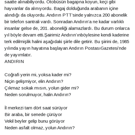
saatte alınabiliyordu. Otobüsün bagajına koyun, keçi gibi
hayvanlar da alınıyordu. Bagaj dolduğunda arabanın içine
alındığı da oluyordu. Andırın PTT’sinde yalnızca 200 abonelik
bir telefon santrali vardı. Sonradan Andırın’a ne kadar varlıklı
insanlar gelse de, 201. aboneliği alamazlardı. Bu durum onlarca
yıl böyle devam etti.Şairimiz Andırın’ınböylesine kendi kaderine
terk edilmişlik halini aşağıdaki şiirle dile getirir. Bu şiirini de, 1985
yılında yayın hayatına başlayan Andırın PostasıGazetesi’nde
de yayımlatır.
ANDIRIN
Coğrafi yerin mi, yoksa kader mi?
Niçin gelişmiyor, elin Andırın?
Çıkmaz sokak mısın, yolun gider mi?
Neden sorulmuyor, halin Andırın?
İl merkezi tam dört saat sürüyor
Bir araba, bir senede çürüyor
Vekil beyler gelip bunu görüyor
Neden asfalt olmaz, yolun Andırın?