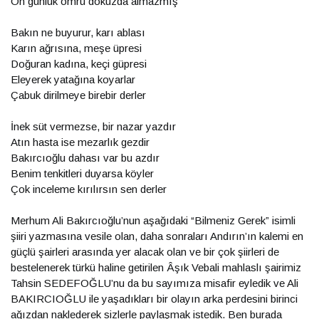
On günlük ömrü dokuzda almazmış
Bakın ne buyurur, karı ablası
Karın ağrısına, meşe üpresi
Doğuran kadına, keçi güpresi
Eleyerek yatağına koyarlar
Çabuk dirilmeye birebir derler
İnek süt vermezse, bir nazar yazdır
Atın hasta ise mezarlık gezdir
Bakırcıoğlu dahası var bu azdır
Benim tenkitleri duyarsa köyler
Çok inceleme kırılırsın sen derler
Merhum Ali Bakırcıoğlu’nun aşağıdaki “Bilmeniz Gerek” isimli
şiiri yazmasına vesile olan, daha sonraları Andırın’ın kalemi en
güçlü şairleri arasında yer alacak olan ve bir çok şiirleri de
bestelenerek türkü haline getirilen Âşık Vebali mahlaslı şairimiz
Tahsin SEDEFOĞLU’nu da bu sayımıza misafir eyledik ve Ali
BAKIRCIOĞLU ile yaşadıkları bir olayın arka perdesini birinci
ağızdan naklederek sizlerle paylaşmak istedik. Ben burada