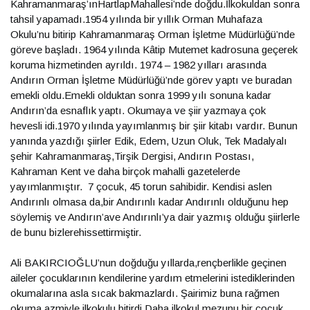
Kahramanmaraş’ınHartlapMahallesi’nde doğdu.İlkokuldan sonra
tahsil yapamadı.1954 yılında bir yıllık Orman Muhafaza
Okulu’nu bitirip Kahramanmaraş Orman İşletme Müdürlüğü’nde
göreve başladı. 1964 yılında Kâtip Mutemet kadrosuna geçerek
koruma hizmetinden ayrıldı. 1974 – 1982 yılları arasında
Andırın Orman İşletme Müdürlüğü’nde görev yaptı ve buradan
emekli oldu.Emekli olduktan sonra 1999 yılı sonuna kadar
Andırın’da esnaflık yaptı. Okumaya ve şiir yazmaya çok
hevesli idi.1970 yılında yayımlanmış bir şiir kitabı vardır. Bunun
yanında yazdığı şiirler Edik, Edem, Uzun Oluk, Tek Madalyalı
şehir Kahramanmaraş,Tirşik Dergisi, Andırın Postası,
Kahraman Kent ve daha birçok mahalli gazetelerde
yayımlanmıştır. 7 çocuk, 45 torun sahibidir. Kendisi aslen
Andırınlı olmasa da,bir Andırınlı kadar Andırınlı olduğunu hep
söylemiş ve Andırın’ave Andırınlı’ya dair yazmış olduğu şiirlerle
de bunu bizlerehissettirmiştir.
Ali BAKIRCIOĞLU’nun doğduğu yıllarda,rençberlikle geçinen
aileler çocuklarının kendilerine yardım etmelerini istediklerinden
okumalarına asla sıcak bakmazlardı. Şairimiz buna rağmen
okuma azmiyle ilkokulu bitirdi.Daha ilkokul mezunu bir çocuk