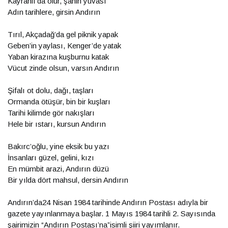
Kayranlı’da olur, şahin yuvası
Adın tarihlere, girsin Andırın
Tırıl, Akçadağ’da gel piknik yapak
Geben’in yaylası, Kenger’de yatak
Yaban kirazına kuşburnu katak
Vücut zinde olsun, varsın Andırın
Şifalı ot dolu, dağı, taşları
Ormanda ötüşür, bin bir kuşları
Tarihi kilimde gör nakışları
Hele bir ıstarı, kursun Andırın
Bakırc’oğlu, yine eksik bu yazı
İnsanları güzel, gelini, kızı
En mümbit arazi, Andırın düzü
Bir yılda dört mahsul, dersin Andırın
Andırın’da24 Nisan 1984 tarihinde Andırın Postası adıyla bir
gazete yayınlanmaya başlar. 1 Mayıs 1984 tarihli 2. Sayısında
şairimizin “Andırın Postası’na”isimli şiiri yayımlanır.