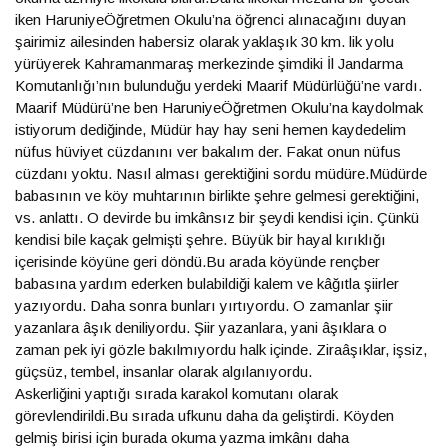
iken HaruniyeÖğretmen Okulu’na öğrenci alınacağını duyan
şairimiz ailesinden habersiz olarak yaklaşık 30 km. lik yolu
yürüyerek Kahramanmaraş merkezinde şimdiki İl Jandarma
Komutanlığı’nın bulunduğu yerdeki Maarif Müdürlüğü’ne vardı.
Maarif Müdürü’ne ben HaruniyeÖğretmen Okulu’na kaydolmak
istiyorum dediğinde, Müdür hay hay seni hemen kaydedelim
nüfus hüviyet cüzdanını ver bakalım der. Fakat onun nüfus
cüzdanı yoktu. Nasıl alması gerektiğini sordu müdüre.Müdürde
babasının ve köy muhtarının birlikte şehre gelmesi gerektiğini,
vs. anlattı. O devirde bu imkânsız bir şeydi kendisi için. Çünkü
kendisi bile kaçak gelmişti şehre. Büyük bir hayal kırıklığı
içerisinde köyüne geri döndü.Bu arada köyünde rençber
babasına yardım ederken bulabildiği kalem ve kâğıtla şiirler
yazıyordu. Daha sonra bunları yırtıyordu. O zamanlar şiir
yazanlara âşık deniliyordu. Şiir yazanlara, yani âşıklara o
zaman pek iyi gözle bakılmıyordu halk içinde. Ziraâşıklar, işsiz,
güçsüz, tembel, insanlar olarak algılanıyordu.
Askerliğini yaptığı sırada karakol komutanı olarak
görevlendirildi.Bu sırada ufkunu daha da geliştirdi. Köyden
gelmiş birisi için burada okuma yazma imkânı daha