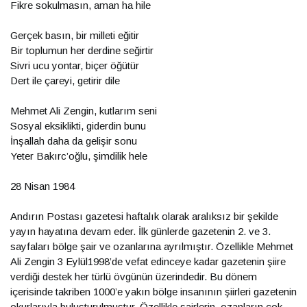
Fikre sokulmasın, aman ha hile
Gerçek basın, bir milleti eğitir
Bir toplumun her derdine seğirtir
Sivri ucu yontar, biçer öğütür
Dert ile çareyi, getirir dile
Mehmet Ali Zengin, kutlarım seni
Sosyal eksiklikti, giderdin bunu
İnşallah daha da gelişir sonu
Yeter Bakırc’oğlu, şimdilik hele
28 Nisan 1984
Andırın Postası gazetesi haftalık olarak aralıksız bir şekilde
yayın hayatına devam eder. İlk günlerde gazetenin 2. ve 3.
sayfaları bölge şair ve ozanlarına ayrılmıştır. Özellikle Mehmet
Ali Zengin 3 Eylül1998’de vefat edinceye kadar gazetenin şiire
verdiği destek her türlü övgünün üzerindedir. Bu dönem
içerisinde takriben 1000’e yakın bölge insanının şiirleri gazetenin
okurlarıyla buluşturulmuştur. Özellikle şairlerin, ozanların çok