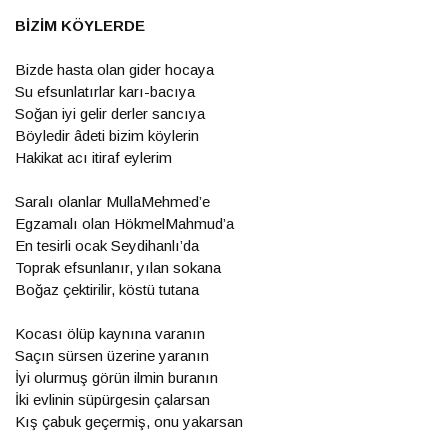
BİZİM KÖYLERDE
Bizde hasta olan gider hocaya
Su efsunlatırlar karı-bacıya
Soğan iyi gelir derler sancıya
Böyledir âdeti bizim köylerin
Hakikat acı itiraf eylerim
Saralı olanlar MullaMehmed’e
Egzamalı olan HökmelMahmud’a
En tesirli ocak Seydihanlı’da
Toprak efsunlanır, yılan sokana
Boğaz çektirilir, köstü tutana
Kocası ölüp kaynına varanın
Saçın sürsen üzerine yaranın
İyi olurmuş görün ilmin buranın
İki evlinin süpürgesin çalarsan
Kış çabuk geçermiş, onu yakarsan