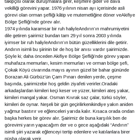
takipçisi olarak duruşmalara girer, keşiflere gider ve dava
vekilliği görevini yapar. 1976 yılının nisan ayı içerisinde asli
görevi olan orman şefliği kâtip ve mutemetliğine döner veAkifiye
Bölge Şefliği’nde görev alır.
1974 yılında karamsar bir ruh haliyleAndırın’ın mahrumiyetini
dile getiren şairimiz bundan tam 29 yıl sonra 2003 yılında
iyimser bir ruh haliyleAndırın’ın bütün güzelliklerini dile getirir.
Andırın isimli bu şiirinin bir de hoş bir anısı vardır şairimizde.
Şöyle ki; daha önceden Akifiye Bölge Şefliği’nde görev yapan
muhafaza memurları, kesim memurları ve orman bölge şefi,
Çokak Köyü civarında mayıs ayının güzel bir bahar gününde
Borazan Ali Gürbüz’ün Çam Pınarı denilen yerde, çeşme
başında, şairimizebir hoş geldin ziyafeti verirler.Oradaki
arkadaşlardan kimileri keçi keser ve yüzer, kimileri ateş yakar,
kimileri mangal yakar. Osman Kıvrak saz çalar, türkü söyler,
kimileri de oynar. Neşeli bir gün geçirilirkenikindiye yakın aniden
yağmur bastırır ve eğlenceleri yarıda kalır. Kısaca orada ondan
başka herkes bir görev alır. Şairimiz de buna karşılık ben de
görevimi yarın yapacağım der ve o gece aşağıdaki “Andırın”
isimli şiiri yazarak eğlenceyi tertip edenlere ve katılanlara birer
nüsha olarak verir.