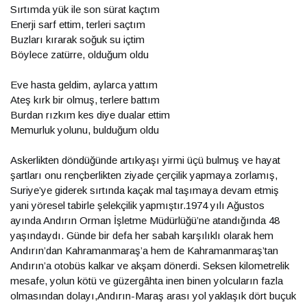
Sırtımda yük ile son sürat kaçtım
Enerji sarf ettim, terleri saçtım
Buzları kırarak soğuk su içtim
Böylece zatürre, olduğum oldu
Eve hasta geldim, aylarca yattım
Ateş kırk bir olmuş, terlere battım
Burdan rızkım kes diye dualar ettim
Memurluk yolunu, bulduğum oldu
Askerlikten döndüğünde artıkyaşı yirmi üçü bulmuş ve hayat
şartları onu rençberlikten ziyade çerçilik yapmaya zorlamış,
Suriye’ye giderek sırtında kaçak mal taşımaya devam etmiş
yani yöresel tabirle şelekçilik yapmıştır.1974 yılı Ağustos
ayında Andırın Orman İşletme Müdürlüğü’ne atandığında 48
yaşındaydı. Günde bir defa her sabah karşılıklı olarak hem
Andırın’dan Kahramanmaraş’a hem de Kahramanmaraş’tan
Andırın’a otobüs kalkar ve akşam dönerdi. Seksen kilometrelik
mesafe, yolun kötü ve güzergâhta inen binen yolcuların fazla
olmasından dolayı,Andırın-Maraş arası yol yaklaşık dört buçuk