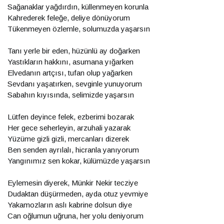
Sağanaklar yağdırdın, küllenmeyen korunla
Kahrederek feleğe, deliye dönüyorum
Tükenmeyen özlemle, solumuzda yaşarsın
Tanı yerle bir eden, hüzünlü ay doğarken
Yastıkların hakkını, asumana yığarken
Elvedanın artçısı, tufan olup yağarken
Sevdanı yaşatırken, sevginle yunuyorum
Sabahın kıyısında, selimizde yaşarsın
Lütfen deyince felek, ezberimi bozarak
Her gece seherleyin, arzuhali yazarak
Yüzüme gizli gizli, mercanları dizerek
Ben senden ayrılalı, hicranla yanıyorum
Yangınımız sen kokar, külümüzde yaşarsın
Eylemesin diyerek, Münkir Nekir tecziye
Dudaktan düşürmeden, ayda otuz yevmiye
Yakamozların aslı kabrine dolsun diye
Can oğlumun uğruna, her yolu deniyorum