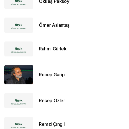
Ökkeş Peksoy
Ömer Aslantaş
Rahmi Gürlek
Recep Garip
Recep Özler
Remzi Çıngıl