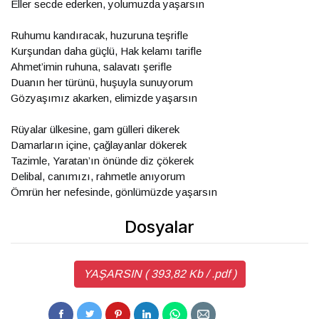
Eller secde ederken, yolumuzda yaşarsın
Ruhumu kandıracak, huzuruna teşrifle
Kurşundan daha güçlü, Hak kelamı tarifle
Ahmet’imin ruhuna, salavatı şerifle
Duanın her türünü, huşuyla sunuyorum
Gözyaşımız akarken, elimizde yaşarsın
Rüyalar ülkesine, gam gülleri dikerek
Damarların içine, çağlayanlar dökerek
Tazimle, Yaratan’ın önünde diz çökerek
Delibal, canımızı, rahmetle anıyorum
Ömrün her nefesinde, gönlümüzde yaşarsın
Dosyalar
YAŞARSIN ( 393,82 Kb / .pdf )