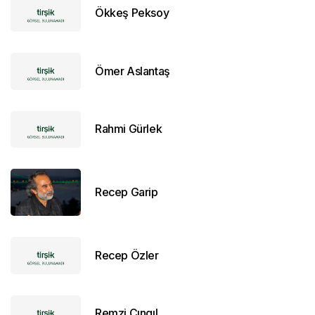
Ökkeş Peksoy
Ömer Aslantaş
Rahmi Gürlek
Recep Garip
Recep Özler
Remzi Çıngıl