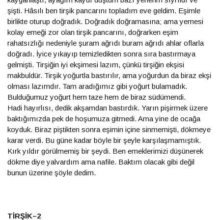
şişti. Hâsılı ben tirşik pancarını topladım eve geldim. Eşimle
birlikte oturup doğradık. Doğradık doğramasına; ama yemesi
kolay emeği zor olan tirşik pancarını, doğrarken eşim
rahatsızlığı nedeniyle şuram ağrıdı buram ağrıdı ahlar oflarla
doğradı. İyice yıkayıp temizledikten sonra sıra bastırmaya
gelmişti. Tirşiğin iyi ekşimesi lazım, çünkü tirşiğin ekşisi
makbuldür. Tirşik yoğurtla bastırılır, ama yoğurdun da biraz ekşi
olması lazımdır. Tam aradığımız gibi yoğurt bulamadık.
Bulduğumuz yoğurt hem taze hem de biraz südümendi.
Hadi hayırlısı, dedik akşamdan bastırdık. Yarın pişirmek üzere
baktığımızda pek de hoşumuza gitmedi. Ama yine de ocağa
koyduk. Biraz piştikten sonra eşimin içine sinmemişti, dökmeye
karar verdi. Bu güne kadar böyle bir şeyle karşılaşmamıştık.
Kırk yıldır görülmemiş bir şeydi. Ben emeklerimizi düşünerek
dökme diye yalvardım ama nafile. Baktım olacak gibi değil
bunun üzerine şöyle dedim.
TİRŞİK–2