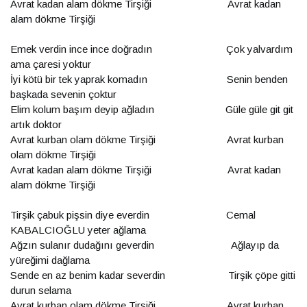
Avrat kadan alam dökme Tirşiği Avrat kadan
alam dökme Tirşiği
Emek verdin ince ince doğradın Çok yalvardım
ama çaresi yoktur
İyi kötü bir tek yaprak komadın Senin benden
başkada sevenin çoktur
Elim kolum başım deyip ağladın Güle güle git git
artık doktor
Avrat kurban olam dökme Tirşiği Avrat kurban
olam dökme Tirşiği
Avrat kadan alam dökme Tirşiği Avrat kadan
alam dökme Tirşiği
Tirşik çabuk pişsin diye everdin Cemal
KABALCIOĞLU yeter ağlama
Ağzın sulanır dudağını geverdin Ağlayıp da
yüreğimi dağlama
Sende en az benim kadar severdin Tirşik çöpe gitti
durun selama
Avrat kurban olam dökme Tirşiği Avrat kurban