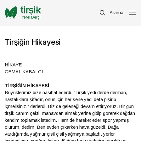
Arama
Yerel Dergi
Tirşiğin Hikayesi
HİKAYE
CEMAL KABALCI
TİRŞİĞİN HİKAYESİ
Büyüklerimiz bize nasihat ederdi. “Tirşik yedi derde derman,
hastalıklara şifadır, onun için her sene yedi defa pişirip
içmelisiniz.” derlerdi. Biz de geleneği devam ettiriyoruz. Bir gün
tirşik canım çekti, manavdan almak yerine gidip görerek dağdan
kendim toplamak istedim. Hem de hareket eder spor yapmış
olurum, dedim. Ben evden çıkarken hava güzeldi. Dağa
vardığımda yağmur çisil çisil yağmaya başladı, yerler
kayganlaştı, ayağım kaydı düştüm bazı yerlerim sıyrıldı ve