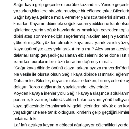
Sağır kaya gelip geçenlere tecrübe kazandırır. Yenice geçenler 
yazarken,bilenlere birazda muzipçe bir eğlence çıkar.Bilenler
Sağır kayaya gelince mola verenler yalnızca terlerini silmez,
kurarlar. Kayanın dibindeki soğuk sudan yediklerine katık ols
günlerinde,serin,soğuk havalarda ısınmak için çevreden topladı
dibini ateş sönmemek için seçerlermiş.Yakılan ateşin yakınlar
yükselirmiş.Bu yüzden olmalı ki kaya biraz yanık ve isli yüzeyl
Kaya üşümüşte ateş yakılarak ıtılmış mı ? Alev saran ateşler,
dalarlar.Isınıp gevşedikçe,ıslanan elbiselerini döne döne ısı
ısınırken buraların bir sözü buradan doğmuş olmalı.
‘’Sağır kaya dibinde önünü alaza, arkanı ayaza mı verdin’’derl
Ne vesile ile olursa olsun Sağır kaya dibinde ısınmak, eğlenm
Daha neler. Bilenler, duyanlar tekrar ederken, bilmeyenlerde u
dolaşır. Toros dağlarında, yaylalarında, köylerinde.
Köyden kayaya inenler yolu Sağır kayaya ulaşınca soluklanmak
parlamış kızarmış halde.Uzaktan bakınca yanı yönü belli,yan
kaya gölgesinde ferahlamak iyi geldi.İçlerinden büyük olan k
yaşadığını,nelere tanık olduğunu,kimlerin gelip geçtiğini,kiml
anlatmadı ki.
Laf lafı açtıkça kayanın gölgesi ağırlaşıyor eğlendikleri yerde