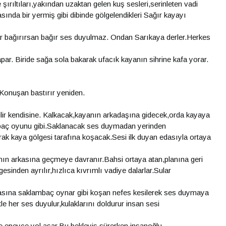
şırıltıları,yakından uzaktan gelen kuş sesleri,serinleten vadi
kasında bir yermiş gibi dibinde gölgelendikleri Sağır kayayı
ar bağırırsan bağır ses duyulmaz. Ondan Sarıkaya derler.Herkes
r. Biride sağa sola bakarak ufacık kayanın sihrine kafa yorar.
Konuşan bastırır yeniden.
if edilir kendisine. Kalkacak,kayanın arkadaşına gidecek,orda kayaya
baç oyunu gibi.Saklanacak ses duymadan yerinden
ak kaya gölgesi tarafına koşacak.Sesi ilk duyan edasıyla ortaya
anın arkasına geçmeye davranır.Bahsi ortaya atan,planına geri
gesinden ayrılır,hızlıca kıvrımlı vadiye dalarlar.Sular
kasına saklambaç oynar gibi koşan nefes kesilerek ses duymaya
e her ses duyulur,kulaklarını doldurur insan sesi
e epeyce yol aşar.Bu bekleyiş sürerken insanoğlu