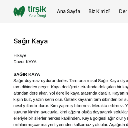
Ana Sayfa
Biz Kimiz?
Der
Yerel Dergi
Sağır Kaya
Hikaye
Davut KAYA
SAĞIR KAYA
Sağır duymaz uydurur derler. Tam ona misal Sağır Kaya diye 
tam dibinden geçer. Kaya dediğimiz etrafında dolaşılan bir k
altından dere akar. Yol dere ile kaya arasında daralır. Kayanı
kışın buz, yazın serin olur. Üstelik kayanın tam dibinden bir
nesil yıllardır durur. Kim yapmış bilinmez. Merakta edilmez. 
suyuna kimim avucuyla, kimi ağzını oluğa dayayarak soluklana
elleriyle bir silerler herkes kabilinden. Kaya gölgesi ağır olur
mıhlanmışcasına yerli yerinden kalkamaz yolcular. Aşağıda d