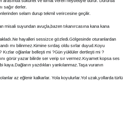
n arasında sükunet ve itimat veren heybetiyle durur. Dururda
ı sağır derler.
lerinden selam durup tekmil verircesine geçilir.
ayran misali suyundan avuçla,bazen tıkanırcasına kana kana
onakladı.Ne hayalleri sessizce gözledi.Gölgesinde oturanlardan
amlandı mı bilinmez.Kimine sırdaş oldu sırlar duyud.Koyu
Kızlar oğlanlar belleşti mi ?Gün yüklüler dertleşti mi ?
ını görür yazar bilirde ser verip sır vermez.Kıyamet kopsa ses
i kaya.Dağların yazdıkları yankılanmaz.Taşa vuranın
nlar az eğlenir kalkarlar. Yola koyulurlar.Yol uzak,yollarda türlü