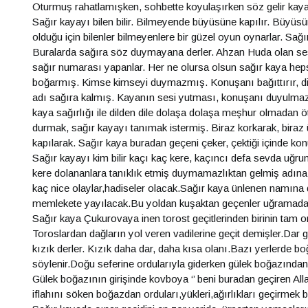
Oturmuş rahatlamışken, sohbette koyulaşırken söz gelir kay
Sağır kayayı bilen bilir. Bilmeyende büyüsüne kapılır. Büyüs
olduğu için bilenler bilmeyenlere bir güzel oyun oynarlar. Sa
Buralarda sağıra söz duymayana derler. Ahzan Huda olan ses 
sağır numarası yapanlar. Her ne olursa olsun sağır kaya hepsine
boğarmış. Kimse kimseyi duymazmış. Konuşanı bağıttırır, d
adı sağıra kalmış. Kayanın sesi yutması, konuşanı duyulmaz
kaya sağırlığı ile dilden dile dolaşa dolaşa meşhur olmadan ö
durmak, sağır kayayı tanımak istermiş. Biraz korkarak, biraz 
kapılarak. Sağır kaya buradan geçeni çeker, çektiği içinde ko
Sağır kayayı kim bilir kaçı kaç kere, kaçıncı defa sevda uğru
kere dolananlara tanıklık etmiş duymamazlıktan gelmiş adına
kaç nice olaylar,hadiseler olacak.Sağır kaya ünlenen namına
memlekete yayılacak.Bu yoldan kuşaktan geçenler uğramadan
Sağır kaya Çukurovaya inen torost geçitlerinden birinin tam o
Toroslardan dağların yol veren vadilerine geçit demişler.Dar ge
kızık derler. Kızık daha dar, daha kısa olanı.Bazı yerlerde bo
söylenir.Doğu seferine ordularıyla giderken gülek boğazınd
Gülek boğazının girişinde kovboya ‘’ beni buradan geçiren All
iflahını söken boğazdan orduları,yükleri,ağırlıkları geçirmek b