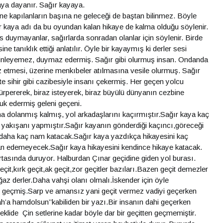
aya dayanır. Sağır kayaya.
üne kapılanların başına ne geleceği de baştan bilinmez. Böyle
ğır kaya adı da bu oyundan kalan hikaye de kalma olduğu söylenir.
duymayanlar, sağırlarda sonradan olanlar için söylenir. Birde
 tanıklık ettiği anlatılır. Öyle bir kayaymış ki derler sesi
inleyemez, duymaz edermiş. Sağır gibi olurmuş insan. Ondanda
 etmesi, üzerine menkıbeler atılmasına vesile olurmuş. Sağır
te sihir gibi cazibesiyle insanı çekermiş. Her geçen yolcu
ürpererek, biraz isteyerek, biraz büyülü dünyanın cezbine
nuk edermiş geleni geçeni.
na dolanmış kalmış, yol arkadaşlarını kaçırmıştır.Sağır kaya kaç
 yakışanı yapmıştır.Sağır kayanın gönderdiği kaçıncı,göreceği
 daha kaç nam katacak.Sağır kaya yazdıkça hikayesini kaç
 edemeyecek.Sağır kaya hikayesini kendince hikaye katacak.
rtasında duruyor. Halburdan Çınar geçidine giden yol burası.
çit,kırk geçit,ak geçit,zor geçitler bazıları.Bazen geçit demezler
ğaz derler.Daha vahşi olanı olmalı.İskender için öyle
an geçmiş.Sarp ve amansız yani geçit vermez vadiyi geçerken
ah’a hamdolsun’’kabiliden bir yazı.Bir insanın dahi geçerken
eklide Çin setlerine kadar böyle dar bir geçitten geçmemiştir.