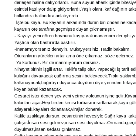
derleşen haline dalıyorlardı. Buna suyun ahenk içinde bitesiye 
esintisi katılıyor dalıp gidiyorlardı.Yaşlı olanı, kaf dağının ar
ballandıra ballandıra anlatıyordu.
-İşte bu kaya. Bu kayanın arkasında duran biri önden ne kad
kayanın öte tarafına geçmişse duyan çıkmamıştır.
- Kayayı yeni gören boynunu kaşıyarak inanamam der gibi yapa
Yaşlıca olan bastırırda bastırır.
-İnanamıyorsanız deneyin. Mukayyersiniz. Hadin bakalım.
Oturanların yürekleri artar ama öne çıkamaz, söze gelemez. 
-Ya kortunuz. Bir de inanmıyorum dersiniz.
Nihayet birinin işgili artar. Teklife talip olur. Yapacağı iş tar
kulağını dayayacak çağırma sesini bekleyecek.Tıpkı saklam
kalkmayacak,bağırtıyı duyunca duydum diye yerinden fırlayar
koyan bahsi kazanacak.
Cesaret ister denen şey yeni yetme yolcunun işine gelir.Kay
kalanları açar.Hep birden kimisi torbasını sırtlanarak,kaya göl
atlayarak,kayaları dolanarak,virajlar dönerek.
Kafile uzaklaşa dursun, cesaretinin hevesiyle Sağır kaya ar
çalışır.İnsan sesi gelmez,insan sesi duyulmaz.Ormanda,geçitl
duyulmaz,insan sedası çınlamaz.
Sağır kayanın arkasında ses veya seda bekleyedursun kafiyl