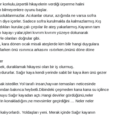
korkulu,ürpertili hikayelerin verdiği ürperme halini
in bilmeyenlere oyunu başlar.
 soluklanmazlar. Acıkanlar oturur, azığında ne varsa sofra
un diye içerler. Sadece sofra kurulmakla da kalmazlarmış.Kış
kları kurular,çalı çırpılar ile ateş yakarlarmış.Kayanın tam
ı kayayı yalar,işleri kıvrım kıvrım yüzeye dokunarak
e olanları doğrular gibi.
 kara dönen ocak misali ateşlerde kim bilir hangi duygulara
tırlarken önü ısınınca arkasını ısıtırken,önünü döne döne
er
ek, duraklamak hikayesi olan bir iş olurmuş.
ydururlar. Sağır kaya kendi yerinde sabit bir kaya iken ünü gezer
 istediler.Yol tarafı insan,hayvan temasları neticesinde
ından bakınca heybetli.Dibindeki çeşmeden kana kana su içilince
onuyu Sağır kayadan açtı.Hangi devirler gördüğünü,neler
erin konakladığını,ne mevsimler geçirdiğini … Neler neler
 kalıyorlardı. Yoldaşları yeni. Merak içinde Sağır kayanın