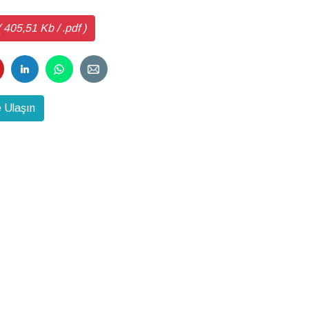
05,51 Kb / .pdf )
 Ulaşın