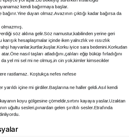
ayanamaz kendi bağırmaya başlar.
ağırır.Yine duyan olmaz.Avazının çıktığı kadar bağırsa da
n olmazmış.
diği söz aklına gelir.Söz namustur,kabilinden yerine geri
arışık hesaplaşmalar içinde iken yalnızlık ve ıssızlık
ahşi hayvanlar,kurtlar,kuşlar.Korku iyice sara bedenini.Korkudan
tar.Öne nasıl taşları atladığını,çalıları eğip büküp fırladığını
 da yel mi sel mi ne olmuş,in cin yok,kimler kimsecikler
klere rastlamaz. Koştukça nefes nefese
yarıldı içine mi girdiler.Başlarına ne haller geldi.Asıl kendi
 kayanın koyu gölgesine çömeldir,sırtını kayaya yaslar.Uzaktan
n uğultu sesleri,pınardan gelen şırıltılı sesler.Etrafında
dinliyordu.
yalar