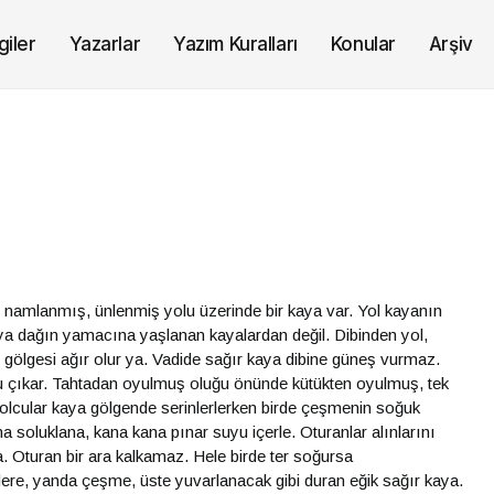
giler
Yazarlar
Yazım Kuralları
Konular
Arşiv
namlanmış, ünlenmiş yolu üzerinde bir kaya var. Yol kayanın
aya dağın yamacına yaşlanan kayalardan değil. Dibinden yol,
n gölgesi ağır olur ya. Vadide sağır kaya dibine güneş vurmaz.
 su çıkar. Tahtadan oyulmuş oluğu önünde kütükten oyulmuş, tek
Yolcular kaya gölgende serinlerlerken birde çeşmenin soğuk
 soluklana, kana kana pınar suyu içerle. Oturanlar alınlarını
 ya. Oturan bir ara kalkamaz. Hele birde ter soğursa
ere, yanda çeşme, üste yuvarlanacak gibi duran eğik sağır kaya.