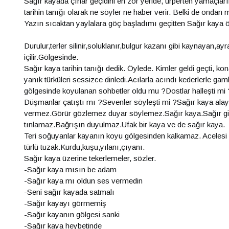
Sağır kayada çınar geçidini en zor yeride, ürperten yamaçları
tarihin tanığı olarak ne söyler ne haber verir. Belki de ondan m
Yazın sıcaktan yaylalara göç başladımı geçitten Sağır kaya ön
Durulur,terler silinir,soluklanır,bulgur kazanı gibi kaynayan,
içilir.Gölgesinde.
Sağır kaya tarihin tanığı dedik. Öylede. Kimler geldi geçti, k
yanık türküleri sessizce dinledi.Acılarla acındı kederlerle g
gölgesinde koyulanan sohbetler oldu mu ?Dostlar halleşti mi ? 
Düşmanlar çatıştı mı ?Sevenler söyleşti mi ?Sağır kaya alay
vermez.Görür gözlemez duyar söylemez.Sağır kaya.Sağır gib
tınlamaz.Bağrışın duyulmaz.Ufak bir kaya ve de sağır kaya.
Teri soğuyanlar kayanın koyu gölgesinden kalkamaz. Acelesi ola
türlü tuzak.Kurdu,kuşu,yılanı,çıyanı.
Sağır kaya üzerine tekerlemeler, sözler.
-Sağır kaya mısın be adam
-Sağır kaya mı oldun ses vermedin
-Seni sağır kayada satmalı
-Sağır kayayı görmemiş
-Sağır kayanın gölgesi sanki
-Sağır kaya heybetinde