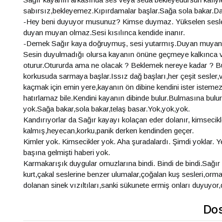
sabırsız,bekleyemez.Kıpırdamalar başlar.Sağa sola bakar.D
-Hey beni duyuyor musunuz? Kimse duymaz. Yükselen sesle b
duyan muyan olmaz.Sesi kısılınca kendide inanır.
-Demek Sağır kaya doğruymuş, sesi yutarmış.Duyan muya
Sesin duyulmadığı olursa kayanın önüne geçmeye kalkınca ver
oturur.Otururda ama ne olacak ? Beklemek nereye kadar ? Bu k
korkusuda sarmaya başlar.Issız dağ başları,her çeşit sesler,v
kaçmak için emin yere,kayanın ön dibine kendini ister istemez a
hatırlamaz bile.Kendini kayanın dibinde bulur.Bulmasına bulur
yok.Sağa bakar,sola bakar,telaş basar.Yok,yok,yok.
Kandırıyorlar da Sağır kayayı kolaçan eder dolanır, kimseci
kalmış,heyecan,korku,panik derken kendinden geçer.
Kimler yok. Kimsecikler yok. Aha şuradalardı. Şimdi yoklar. Yer 
başına gelmişti haberi yok.
Karmakarışık duygular omuzlarına bindi. Bindi de bindi.Sağır
kurt,çakal seslerine benzer ulumalar,çoğalan kuş sesleri,ormanı
dolanan sinek vızıltıları,sanki sükunete ermiş onları duyuyor,
Dos