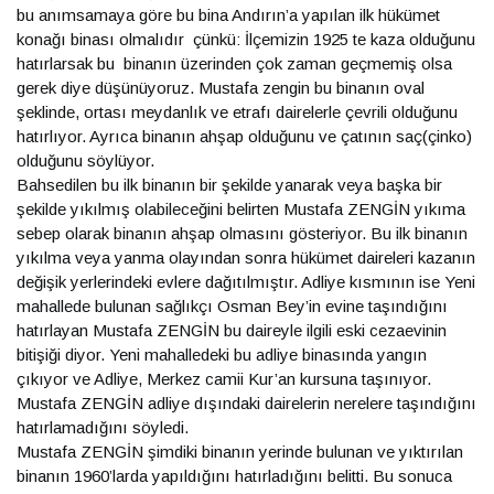
bu anımsamaya göre bu bina Andırın’a yapılan ilk hükümet
konağı binası olmalıdır çünkü: İlçemizin 1925 te kaza olduğunu
hatırlarsak bu binanın üzerinden çok zaman geçmemiş olsa
gerek diye düşünüyoruz. Mustafa zengin bu binanın oval
şeklinde, ortası meydanlık ve etrafı dairelerle çevrili olduğunu
hatırlıyor. Ayrıca binanın ahşap olduğunu ve çatının saç(çinko)
olduğunu söylüyor.
Bahsedilen bu ilk binanın bir şekilde yanarak veya başka bir
şekilde yıkılmış olabileceğini belirten Mustafa ZENGİN yıkıma
sebep olarak binanın ahşap olmasını gösteriyor. Bu ilk binanın
yıkılma veya yanma olayından sonra hükümet daireleri kazanın
değişik yerlerindeki evlere dağıtılmıştır. Adliye kısmının ise Yeni
mahallede bulunan sağlıkçı Osman Bey’in evine taşındığını
hatırlayan Mustafa ZENGİN bu daireyle ilgili eski cezaevinin
bitişiği diyor. Yeni mahalledeki bu adliye binasında yangın
çıkıyor ve Adliye, Merkez camii Kur’an kursuna taşınıyor.
Mustafa ZENGİN adliye dışındaki dairelerin nerelere taşındığını
hatırlamadığını söyledi.
Mustafa ZENGİN şimdiki binanın yerinde bulunan ve yıktırılan
binanın 1960’larda yapıldığını hatırladığını belitti. Bu sonuca