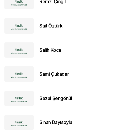
Remzi Çıngıl
Sait Öztürk
Salih Koca
Sami Çukadar
Sezai Şengönül
Sinan Dayısoylu