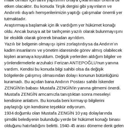
etken olacaktır. Bu konuda Tirşik dergisi gibi yayınların ve
Andırınlı duyarlı hemşerilerimizin yaptığı çalışmalar önemli yer
tutmaktadır.
Araştırmaya başlamak için ilk vardığım yer hükümet konağı
oldu. Ancak buruya ait bir tarihçenin yazılı olarak bulunmayışını
bir eksiklik olarak görerek binadan ayrıldım.
Yazılı bir belgenin olmayışı işimi zorlaştırdıysa da Andırın’ın
kadim insanlarını ve yönetim idaresinde görev almış olabilecek
kişileri aramaya koyuldum. Değişik yerlerden aldığım bilgiler ve
yönlendirmelerle arzuhalci Ferizan ANTEPOĞLU’nun yanına
vardım. Kendisi bu konuda bilgi sahibi olsa da değişik
bölgelerde çalışmış olmasından dolayı konunun bütünlüğünü
kuramadı. Bu açıdan bana Andırın Postası sahibi İskender
ZENGİN’in babası Mustafa ZENGİN’in yanına gitmemi önerdi.
Mustafa ZENGİN amcamızla tanıştıktan sonra meseleyi
kendisine anlattım. Bu konuda beni kırmayıp bilgilerini
paylaştığı için kendisine teşekkür ediyorum.
1934 doğumlu olan Mustafa ZENGİN 10 yaş dolaylarında
şimdiki belediyenin bulunduğu yerde bir hükümet konağı binası
olduğunu hatırladığını belirtti. 1940-45 arası döneme denk gelen