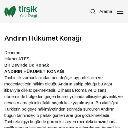
Arama
Yerel Dergi
Andırın Hükümet Konağı
Deneme
Hikmet ATEŞ
Bir Devirde Üç Konak
ANDIRIN HÜKÜMET KONAĞI
Tarihin ilk zamanlarından beri değişik uygarlıkların ve
medeniyetlerin hâkim olduğu Andırın sahip olduğu bu yapı
itibarıyla dikkat çekmektedir. Bilhassa Roma ve Bizans
döneminde bölgeden geçen ticaret yolunda etkisiyle güvenlik ve
denetim amaçlı irili ufaklı birçok kale yapılmıştır. Bu aktifliğini
Türklerin bölgeye hâkimiyetinden sonrada sürdüren Andırın
bugün tarihindeki o parlak günleri arar gibi gözükmektedir.
Tarihteki ilgiyi bugünde görmek isteyen memleketimizin buna
malik olması için tarihi yapısının ortaya çıkarılması önemli bir