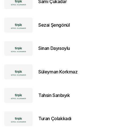
Sami Çukadar
Sezai Şengönül
Sinan Dayısoylu
Süleyman Korkmaz
Tahsin Sarıbıyık
Turan Çolakkadı