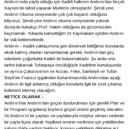
Andırın’ında yayla olduğu için Kadirli halkının Andırın’dan birçok
Kayseri’de tahsil yaparak Müderris olmuşlardır. Şimdi yine
Andırın Okuma seviyesinde çok çok başarılı olduğunu
biliyoruz. Şimdi yine Andırın okuma seviyesinde yüksek
düzeyde hukukçu Prof. Hakim olduğunu da gözümüzden
kaçmamalı. Yukarda bahsettiğim 15 Kaymakam içinden Andırın
bir Vali beklemektedir.
Andırın – Kadirli yaklaşımına geri dönersek bildiğimiz konularda
eksik kalmış olanları tamamlamak gerekir. Andırın’dan göç
edenlerin çoğunlukla Kadirli de bulunmaktadır. Şu anda orta
tarihe bakarsak Tufanpaşa öncülüğüyle Kadirlinin kurtuluşunda
ve ayrıca Çukurova’nın ve Kozan, Feke, Sainbeyli ve Tufan
Beyli’nin Fransız işgalinden kurtarılmasında Andırından aşağı
Andırın ile ilgili anlatmış olduğun konularla ilgili bir özet çıkartıp
bültenimi bitirmiş olacağım.
NETİCE OLARAK :
Andırın’lılar Andırın’dan göçün durdurulması için gerekli Plan ve
bir Program uygulanıp böylece göçün önüne geçilmiş olacaktır.
Ve Andırın’ın bir yaylası ve yaylalarıyla meşhur olması nedenle
bir yayla ilçesi olarak Yeşilkent isminin verilmesi için yetkililerden
sabırsızlıkla yardım bekliyor. Konuyu yetkililerin dikkatine arz