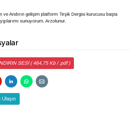
n ve Andırın gelişim platform Tirşik Dergisi kurucusu başta
ygılarımı sunuyorum. Arzolunur.
yalar
IN SESİ ( 464,75 Kb / .pdf )
 Ulaşın