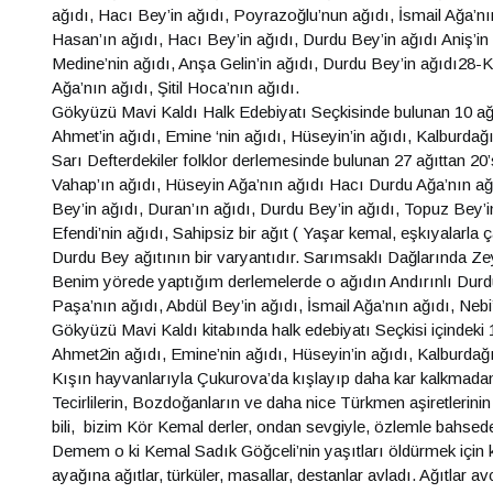
ağıdı, Hacı Bey’in ağıdı, Poyrazoğlu’nun ağıdı, İsmail Ağa’n
Hasan’ın ağıdı, Hacı Bey’in ağıdı, Durdu Bey’in ağıdı Aniş’in
Medine’nin ağıdı, Anşa Gelin’in ağıdı, Durdu Bey’in ağıdı28-
Ağa’nın ağıdı, Şitil Hoca’nın ağıdı.
Gökyüzü Mavi Kaldı Halk Edebiyatı Seçkisinde bulunan 10 ağıt
Ahmet’in ağıdı, Emine ‘nin ağıdı, Hüseyin’in ağıdı, Kalburdağı
Sarı Defterdekiler folklor derlemesinde bulunan 27 ağıttan 20’s
Vahap’ın ağıdı, Hüseyin Ağa’nın ağıdı Hacı Durdu Ağa’nın ağı
Bey’in ağıdı, Duran’ın ağıdı, Durdu Bey’in ağıdı, Topuz Bey’i
Efendi’nin ağıdı, Sahipsiz bir ağıt ( Yaşar kemal, eşkıyalarl
Durdu Bey ağıtının bir varyantıdır. Sarımsaklı Dağlarında Ze
Benim yörede yaptığım derlemelerde o ağıdın Andırınlı Durdu 
Paşa’nın ağıdı, Abdül Bey’in ağıdı, İsmail Ağa’nın ağıdı, Nebi
Gökyüzü Mavi Kaldı kitabında halk edebiyatı Seçkisi içindeki 10
Ahmet2in ağıdı, Emine’nin ağıdı, Hüseyin’in ağıdı, Kalburdağı
Kışın hayvanlarıyla Çukurova’da kışlayıp daha kar kalkmadan y
Tecirlilerin, Bozdoğanların ve daha nice Türkmen aşiretlerinin 
bili, bizim Kör Kemal derler, ondan sevgiyle, özlemle bahsede
Demem o ki Kemal Sadık Göğceli’nin yaşıtları öldürmek için kek
ayağına ağıtlar, türküler, masallar, destanlar avladı. Ağıtlar