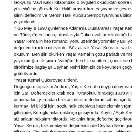
Gökyüzü Mavi Kaldı Kitabındaki o övgüleri okuduktan sonra O’
yüklediği bir görevdi. Kul Halil’i araştırdım. Yaşayan ve çev
şiirini derledim ve Mersin Halk Kültürü Sempozyumunda bil
yayımlandı.
7-16 Mayıs 1993 günlerinde Adana’da Uluslararası Yaşar K
ve Türkiye’den sanatçı dostlarıyla Çukurovalıların katıldığı 
Yaşar Kemal’in hep romancı yönü üzerinde yorumlar yapılıyor 
değerlendirmeleri dinliyordu. Söz alarak Yaşar Kemal’in şairl
okudum. Ben şiiri okurken Yaşar Kemal’in gözü parladı ve meş
yayınladığım ilk şiirim. Varlığını ben bile unuttum, çocuk sen
birbirimize bağlayan Ceyhan Nehri ikimizin de köyünden geçiyo
götürüyordu.
“Yaşar Kemal Çukurovadır.”denir.
Doğduğum topraklar Andırın, Yaşar Kemal’in duygu dünyasın
için Sarı Defterdekiler kitabında ”Ortaokulu bıraktığı 1939 yılı
usanmadan, yılmadan halk anlatılarını derleme çabası içinde old
kurmayı iyi bildiği için, sözlü halk edebiyatı hazinelerinin y
gittiğinde, Köroğlu anlatmakla işe girişiyordu. Köylü ,”Aşık Ke
siz anlatın bakalım “diyordu. Ne anlatılırsa defterine geçiriy
Yaşar Kemal, halk edebiyatı değerlerinin de Ceyhan Nehri gibi
biliyordu. Elini çabuk tutma telaşı ondandı. Lokman Hekim na