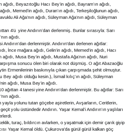
ın ağıdı, Beyazıtoğlu Hacı Bey’in ağıdı, Bayram’ın ağıdı,
 ağıdı, Memed’in ağıdı, Duran’ın ağıdı, Terkeşiloğlunun ağıdı,
Kavuklu Ali Ağa’nın ağıdı, Süleyman Ağa’nın ağıdı, Süleyman
tan 4’ü yine Andırın’dan derlenmiş. Bunlar sırasıyla: Sarı
’nın ağıdı.
i Andırın’dan derlenmiştir. Andırın'dan derlenen ağıtlar:
dı, İnce mağara ağıdı, Gelin’in ağıdı, Memed’in ağıdı, Hacı
n ağıdı, Musa Bey’in ağıdı, Mustafa Ağa’nın ağıdı, Nuri
a çarpışma sonucu ölen biri olarak not düşmüş. O ağıt Abazaoğlu
ytin Ermenilerinin baskınıyla çıkan çarpışmada şehit olmuştur.
Bey ağıdı olduğu kesin.), İsmail kılıç’ın ağıdı, Süleyman
’nin ağıdı, Musa Bey’in ağıdı.
 ağıttan 4 tanesi yine Andırın’dan derlenmiştir. Bu ağıtlar: Sarı
'nın ağıdı.
ayla yolunu tutan göçebe aşiretlerin, Avşarların, Ceritlerin,
geçit yolu üstündedir Andırın. Yaşar Kemal’i Andırın’ın yaşlıları
rlerdi.
lik, turaç, bıldırcın avlarken, o yaşatmak için demir çarık giyip
 avcısı Yaşar Kemal öldü. Çukurova'da gürül gürül kalkan göç