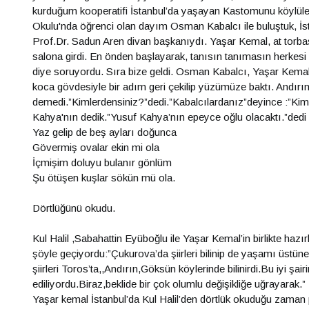
kurduğum kooperatifi İstanbul’da yaşayan Kastomunu köylüler
Okulu'nda öğrenci olan dayım Osman Kabalcı ile buluştuk, İstan
Prof.Dr. Sadun Aren divan başkanıydı. Yaşar Kemal, at torbas
salona girdi. En önden başlayarak, tanısın tanımasın herkesi
diye soruyordu. Sıra bize geldi. Osman Kabalcı, Yaşar Kemal’
koca gövdesiyle bir adım geri çekilip yüzümüze baktı. Andırı
demedi.”Kimlerdensiniz?”dedi.”Kabalcılardanız”deyince :”Kimi
Kahya'nın dedik.”Yusuf Kahya’nın epeyce oğlu olacaktı.”dedi v
Yaz gelip de beş ayları doğunca
Gövermiş ovalar ekin mi ola
İçmişim doluyu bulanır gönlüm
Şu ötüşen kuşlar sökün mü ola.
Dörtlüğünü okudu.
Kul Halil ,Sabahattin Eyüboğlu ile Yaşar Kemal’in birlikte haz
şöyle geçiyordu:”Çukurova’da şiirleri bilinip de yaşamı üstüne
şiirleri Toros’ta,,Andırın,Göksün köylerinde bilinirdi.Bu iyi ş
ediliyordu.Biraz,beklide bir çok olumlu değişikliğe uğrayarak.”
Yaşar kemal İstanbul’da Kul Halil’den dörtlük okuduğu zaman