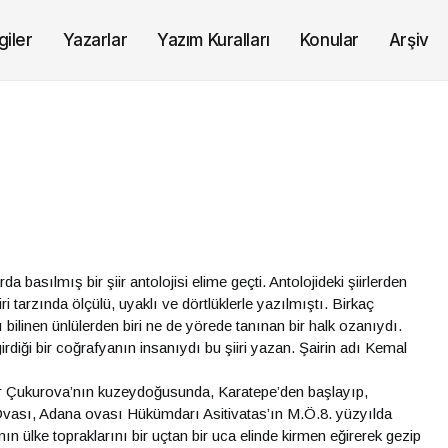
giler
Yazarlar
Yazım Kuralları
Konular
Arşiv
 basılmış bir şiir antolojisi elime geçti. Antolojideki şiirlerden
iiri tarzında ölçülü, uyaklı ve dörtlüklerle yazılmıştı. Birkaç
bilinen ünlülerden biri ne de yörede tanınan bir halk ozanıydı.
irdiği bir coğrafyanın insanıydı bu şiiri yazan. Şairin adı Kemal
 Çukurova’nın kuzeydoğusunda, Karatepe’den başlayıp,
ın Ovası, Adana ovası Hükümdarı Asitivatas’ın M.Ö.8. yüzyılda
nın ülke topraklarını bir uçtan bir uca elinde kirmen eğirerek gezip