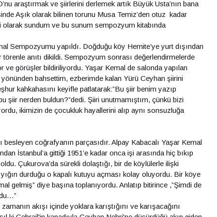
nu araştırmak ve şiirlerini derlemek artık Büyük Usta’nın bana
resinde Aşık olarak bilinen torunu Musa Temiz’den otuz kadar
diri olarak sundum ve bu sunum sempozyum kitabında
emal Sempozyumu yapıldı. Doğduğu köy Hemite’ye yurt dışından
bir törenle anıtı dikildi. Sempozyum sonrası değerlendirmelerde
ve görüşler bildiriliyordu. Yaşar Kemal de salonda yapılan
ik yönünden bahsettim, ezberimde kalan Yürü Ceyhan şiirini
hur kahkahasını keyifle patlatarak:”Bu şiir benim yazıp
 bu şiir nerden buldun?”dedi. Şiiri unutmamıştım, çünkü bizi
rdu, ikimizin de çocukluk hayallerini alıp aynı sonsuzluğa
ı besleyen coğrafyanın parçasıdır. Alpay Kabacalı Yaşar Kemal
ndan İstanbul’a gittiği 1951’e kadar onca işi arasında hiç bıkıp
u. Çukurova’da sürekli dolaştığı, bir de köylülerle ilişki
ığın yığın durduğu o kapalı kutuyu açması kolay oluyordu. Bir köye
mal gelmiş” diye başına toplanıyordu. Anlatıp bitirince ,”Şimdi de
ordu…”
 zamanın akışı içinde yoklara karıştığını ve karışacağını
sıl ki Cebrail'in kanadıyla Ceyhan Nehri'ne düşürdüğü akıp giden