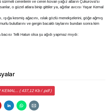
ü sürmeli cerenlerin ve ceren kovan yağız atların Çukurova'sı
sanlar, o güzel atlara binip gittiler ya, ağıtlar avcısı Yaşar Kemal
, ışığa kesmiş ağacını, ıslak gözlü menekşelerini, göğe ağmış
murlu bulutlarını ve gergin bacaklı taylarını bundan sonra kim
 bacısı Telli Hatun olsa şu ağıdı yapmaz mıydı:
yalar
MAL... ( 437,12 Kb / .pdf )