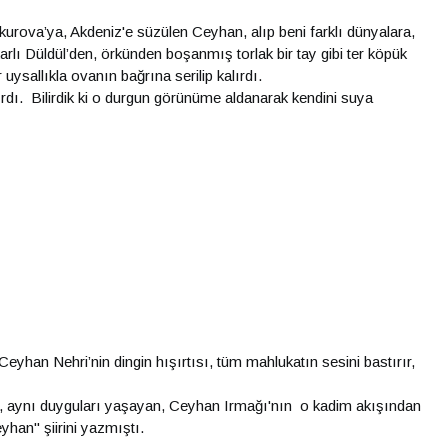
ukurova’ya, Akdeniz'e süzülen Ceyhan, alıp beni farklı dünyalara,
arlı Düldül’den, örkünden boşanmış torlak bir tay gibi ter köpük
ysallıkla ovanın bağrına serilip kalırdı.
ırdı. Bilirdik ki o durgun görünüme aldanarak kendini suya
han Nehri’nin dingin hışırtısı, tüm mahlukatın sesini bastırır,
da, aynı duyguları yaşayan, Ceyhan Irmağı'nın o kadim akışından
han" şiirini yazmıştı.