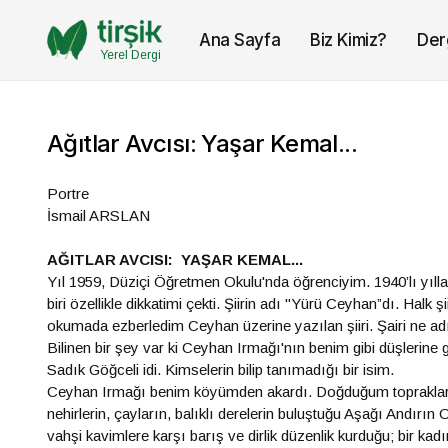
Ana Sayfa
Biz Kimiz?
Der
Yerel Dergi
Ağıtlar Avcısı: Yaşar Kemal...
Portre
İsmail ARSLAN
AĞITLAR AVCISI: YAŞAR KEMAL...
Yıl 1959, Düziçi Öğretmen Okulu'nda öğrenciyim. 1940’lı yıllarda
biri özellikle dikkatimi çekti. Şiirin adı "Yürü Ceyhan”dı. Halk ş
okumada ezberledim Ceyhan üzerine yazılan şiiri. Şairi ne adı 
Bilinen bir şey var ki Ceyhan Irmağı'nın benim gibi düşlerine g
Sadık Göğceli idi. Kimselerin bilip tanımadığı bir isim.
Ceyhan Irmağı benim köyümden akardı. Doğduğum topraklar
nehirlerin, çayların, balıklı derelerin buluştuğu Aşağı Andır
vahşi kavimlere karşı barış ve dirlik düzenlik kurduğu; bir kadı