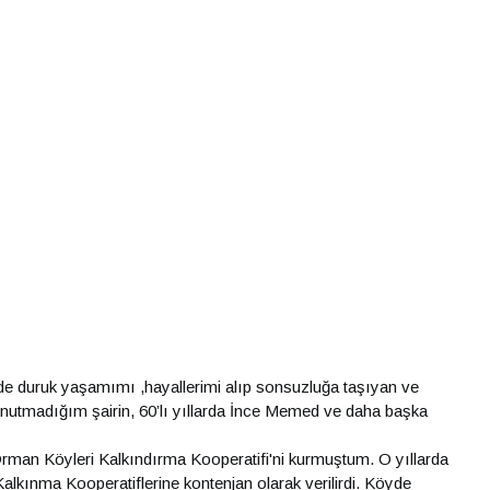
de duruk yaşamımı ,hayallerimi alıp sonsuzluğa taşıyan ve
unutmadığım şairin, 60’lı yıllarda İnce Memed ve daha başka
man Köyleri Kalkındırma Kooperatifi'ni kurmuştum. O yıllarda
Kalkınma Kooperatiflerine kontenjan olarak verilirdi. Köyde