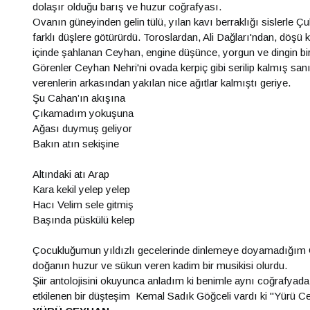
dolaşır olduğu barış ve huzur coğrafyası.
Ovanın güneyinden gelin tülü, yılan kavı berraklığı sislerle Ç
farklı düşlere götürürdü. Toroslardan, Ali Dağları'ndan, döşü k
içinde şahlanan Ceyhan, engine düşünce, yorgun ve dingin bir u
Görenler Ceyhan Nehri'ni ovada kerpiç gibi serilip kalmış san
verenlerin arkasından yakılan nice ağıtlar kalmıştı geriye.
Şu Cahan’ın akışına
Çıkamadım yokuşuna
Ağası duymuş geliyor
Bakın atın sekişine
Altındaki atı Arap
Kara kekil yelep yelep
Hacı Velim sele gitmiş
Başında püskülü kelep
Çocukluğumun yıldızlı gecelerinde dinlemeye doyamadığım Cey
doğanın huzur ve sükun veren kadim bir musikisi olurdu.
Şiir antolojisini okuyunca anladım ki benimle aynı coğrafya
etkilenen bir düşteşim Kemal Sadık Göğceli vardı ki "Yürü Cey