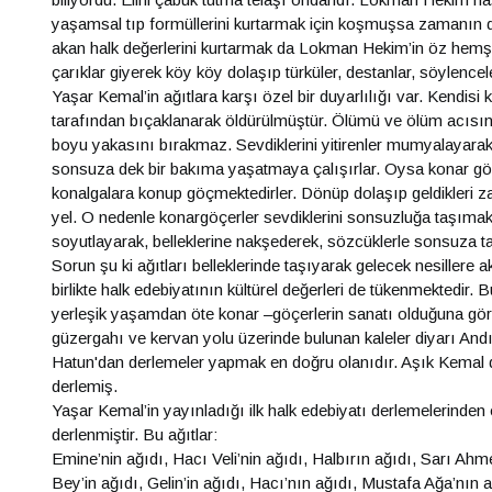
yaşamsal tıp formüllerini kurtarmak için koşmuşsa zamanın değ
akan halk değerlerini kurtarmak da Lokman Hekim’in öz hem
çarıklar giyerek köy köy dolaşıp türküler, destanlar, söylencele
Yaşar Kemal’in ağıtlara karşı özel bir duyarlılığı var. Kendis
tarafından bıçaklanarak öldürülmüştür. Ölümü ve ölüm acısı
boyu yakasını bırakmaz. Sevdiklerini yitirenler mumyalayarak
sonsuza dek bir bakıma yaşatmaya çalışırlar. Oysa konar göçer
konalgalara konup göçmektedirler. Dönüp dolaşıp geldikleri z
yel. O nedenle konargöçerler sevdiklerini sonsuzluğa taşımak
soyutlayarak, belleklerine nakşederek, sözcüklerle sonsuza ta
Sorun şu ki ağıtları belleklerinde taşıyarak gelecek nesillere
birlikte halk edebiyatının kültürel değerleri de tükenmektedir.
yerleşik yaşamdan öte konar –göçerlerin sanatı olduğuna gör
güzergahı ve kervan yolu üzerinde bulunan kaleler diyarı Andır
Hatun'dan derlemeler yapmak en doğru olanıdır. Aşık Kemal d
derlemiş.
Yaşar Kemal’in yayınladığı ilk halk edebiyatı derlemelerinden o
derlenmiştir. Bu ağıtlar:
Emine’nin ağıdı, Hacı Veli’nin ağıdı, Halbırın ağıdı, Sarı Ahme
Bey’in ağıdı, Gelin’in ağıdı, Hacı’nın ağıdı, Mustafa Ağa’nın