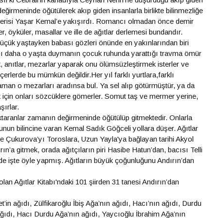
irmeninde öğütülerek akıp giden insanlarla birlikte bilinmezliğe
şerisi Yaşar Kemal’e yakışırdı. Romancı olmadan önce demir
r, öyküler, masallar ve ille de ağıtlar derlemesi bundandır.
i küçük yaştayken babası gözleri önünde en yakınlarından biri
nı daha o yaşta duymanın çocuk ruhunda yarattığı travma ömür
, anıtlar, mezarlar yaparak onu ölümsüzleştirmek isterler ve
lerde bu mümkün değildir.Her yıl farklı yurtlara,farklı
aman o mezarları aradınsa bul. Ya sel alıp götürmüştür, ya da
 için onları sözcüklere gömerler. Somut taş ve mermer yerine,
şırlar.
 aktaranlar zamanın değirmeninde öğütülüp gitmektedir. Onlarla
 Bunun bilincine varan Kemal Sadık Göğceli yollara düşer. Ağıtlar
e Çukurova’yı Toroslara, Uzun Yayla'ya bağlayan tarihi Akyol
ın’a gitmek, orada ağıtçıların piri Hasibe Hatun’dan, bacısı Telli
e işte öyle yapmış. Ağıtların büyük çoğunluğunu Andırın’dan
lan Ağıtlar Kitabı'ndaki 101 şiirden 31 tanesi Andırın’dan
t’in ağıdı, Zülfikaroğlu İbiş Ağa’nın ağıdı, Hacı’nın ağıdı, Durdu
 ağıdı, Hacı Durdu Ağa’nın ağıdı, Yaycıoğlu İbrahim Ağa’nın