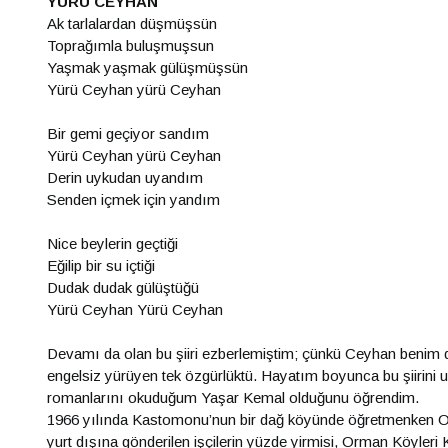
YÜRÜ CEYHAN
Ak tarlalardan düşmüşsün
Toprağımla buluşmuşsun
Yaşmak yaşmak gülüşmüşsün
Yürü Ceyhan yürü Ceyhan
Bir gemi geçiyor sandım
Yürü Ceyhan yürü Ceyhan
Derin uykudan uyandım
Senden içmek için yandım
Nice beylerin geçtiği
Eğilip bir su içtiği
Dudak dudak gülüştüğü
Yürü Ceyhan Yürü Ceyhan
Devamı da olan bu şiiri ezberlemiştim; çünkü Ceyhan benim 
engelsiz yürüyen tek özgürlüktü. Hayatım boyunca bu şiirini 
romanlarını okuduğum Yaşar Kemal olduğunu öğrendim.
1966 yılında Kastomonu’nun bir dağ köyünde öğretmenken Or
yurt dışına gönderilen işçilerin yüzde yirmisi, Orman Köyleri 