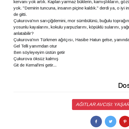
kervanı yok artık. Kaplan yarmaz büklerin, kamışlıkların, göz
yok. "Demirin tuncuna, insanın piçine kaldık." derdi ya, o iyi in
de gitti.
Çukurova'nın sarıçiğdemini, mor sümbülünü, buğulu toprağını
yosunlu kayalarını, kokulu yarpuzlarını, köpüklü sularını, yağ
anlatabilir?
Çukurova'nın Türkmen ağıtçısı, Hasibe Hatun gelse, yanında
Gel Telli yanımdan otur
Ben söyleyeyim üstün getir
Çukurova öksüz kalmış
Git de Kemal'imi getir...
Dos
AĞITLAR AVCISI: YAŞAR KE