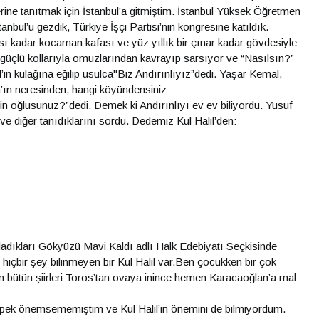
ine tanıtmak için İstanbul’a gitmiştim. İstanbul Yüksek Öğretmen
bul’u gezdik, Türkiye İşçi Partisi’nin kongresine katıldık.
ı kadar kocaman kafası ve yüz yıllık bir çınar kadar gövdesiyle
 güçlü kollarıyla omuzlarından kavrayıp sarsıyor ve “Nasılsın?”
in kulağına eğilip usulca"Biz Andırınlıyız”dedi. Yaşar Kemal,
n’ın neresinden, hangi köyündensiniz
n oğlusunuz?”dedi. Demek ki Andırınlıyı ev ev biliyordu. Yusuf
e diğer tanıdıklarını sordu. Dedemiz Kul Halil’den:
ırladıkları Gökyüzü Mavi Kaldı adlı Halk Edebiyatı Seçkisinde
 hiçbir şey bilinmeyen bir Kul Halil var.Ben çocukken bir çok
airin bütün şiirleri Toros’tan ovaya inince hemen Karacaoğlan’a mal
 pek önemsememiştim ve Kul Halil’in önemini de bilmiyordum.