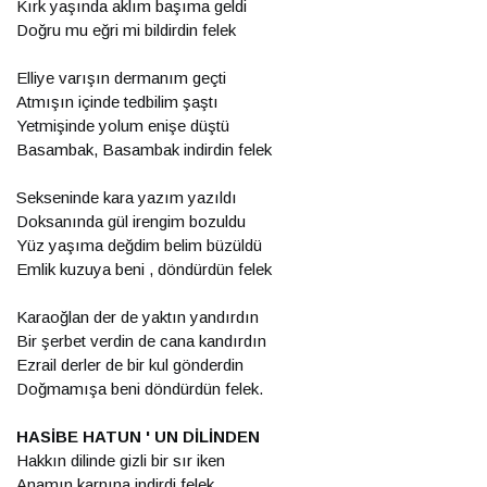
Kırk yaşında aklım başıma geldi
Doğru mu eğri mi bildirdin felek
Elliye varışın dermanım geçti
Atmışın içinde tedbilim şaştı
Yetmişinde yolum enişe düştü
Basambak, Basambak indirdin felek
Sekseninde kara yazım yazıldı
Doksanında gül irengim bozuldu
Yüz yaşıma değdim belim büzüldü
Emlik kuzuya beni , döndürdün felek
Karaoğlan der de yaktın yandırdın
Bir şerbet verdin de cana kandırdın
Ezrail derler de bir kul gönderdin
Doğmamışa beni döndürdün felek.
HASİBE HATUN ' UN DİLİNDEN
Hakkın dilinde gizli bir sır iken
Anamın karnına indirdi felek