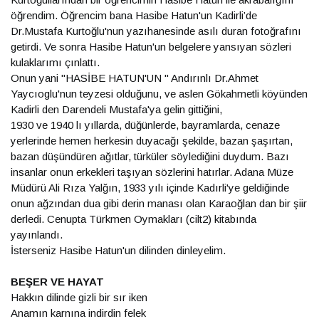
öğrendim. Öğrencim bana Hasibe Hatun'un Kadirli’de
Dr.Mustafa Kurtoğlu'nun yazıhanesinde asılı duran fotoğrafını
getirdi. Ve sonra Hasibe Hatun'un belgelere yansıyan sözleri
kulaklarımı çınlattı.
Onun yani "HASİBE HATUN'UN " Andırınlı Dr.Ahmet
Yaycıoglu'nun teyzesi olduğunu, ve aslen Gökahmetli köyünden
Kadirli den Darendeli Mustafa'ya gelin gittiğini,
1930 ve 1940 lı yıllarda, düğünlerde, bayramlarda, cenaze
yerlerinde hemen herkesin duyacağı şekilde, bazan şaşırtan,
bazan düşündüren ağıtlar, türküler söylediğini duydum. Bazı
insanlar onun erkekleri taşıyan sözlerini hatırlar. Adana Müze
Müdürü Ali Rıza Yalğın, 1933 yılı içinde Kadırli'ye geldiğinde
onun ağzından dua gibi derin manası olan Karaoğlan dan bir şiir
derledi. Cenupta Türkmen Oymakları (cilt2) kitabında
yayınlandı.
İsterseniz Hasibe Hatun'un dilinden dinleyelim.
BEŞER VE HAYAT
Hakkın dilinde gizli bir sır iken
Anamın karnına indirdin felek