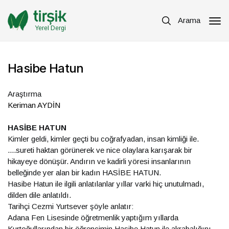
Arama
Yerel Dergi
Hasibe Hatun
Araştırma
Keriman AYDİN
HASİBE HATUN
Kimler geldi, kimler geçti bu coğrafyadan, insan kimliği ile.
....sureti haktan görünerek ve nice olaylara karışarak bir
hikayeye dönüşür. Andırın ve kadirli yöresi insanlarının
belleğinde yer alan bir kadın HASİBE HATUN.
Hasibe Hatun ile ilgili anlatılanlar yıllar varki hiç unutulmadı,
dilden dile anlatıldı.
Tarihçi Cezmi Yurtsever şöyle anlatır:
Adana Fen Lisesinde öğretmenlik yaptığım yıllarda
Kurtoğullarından bir öğrencimin Hasibe Hatun ile akrabalığını