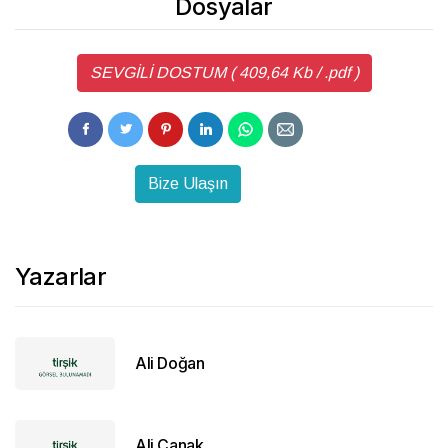
Dosyalar
SEVGİLİ DOSTUM ( 409,64 Kb / .pdf )
Bize Ulaşın
Yazarlar
Ali Doğan
Ali Çanak