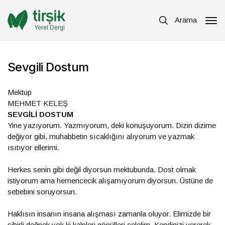
Arama
Yerel Dergi
Sevgili Dostum
Mektup
MEHMET KELEŞ
SEVGİLİ DOSTUM
Yine yazıyorum. Yazmıyorum, deki konuşuyorum. Dizin dizime
değiyor gibi, muhabbetin sıcaklığını alıyorum ve yazmak
ısıtıyor ellerimi.
Herkes senin gibi değil diyorsun mektubunda. Dost olmak
istiyorum ama hemencecik alışamıyorum diyorsun. Üstüne de
sebebini soruyorsun.
Haklısın insanın insana alışması zamanla oluyor. Elimizde bir
sihirli değnek yok ki kalpleri gönülleri çelelim. Kendinizi vererek,