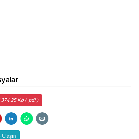
yalar
4,25 Kb / .pdf )
 Ulaşın