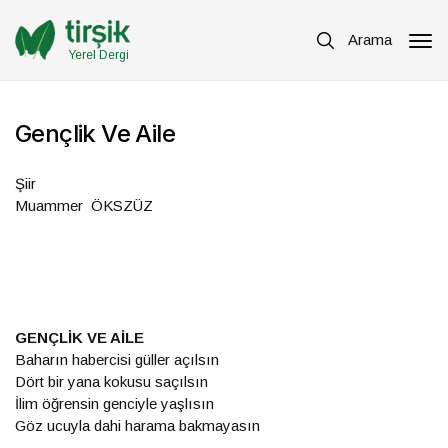
Arama
Yerel Dergi
Gençlik Ve Aile
Şiir
Muammer ÖKSZÜZ
GENÇLİK VE AİLE
Baharın habercisi güller açılsın
Dört bir yana kokusu saçılsın
İlim öğrensin genciyle yaşlısın
Göz ucuyla dahi harama bakmayasın