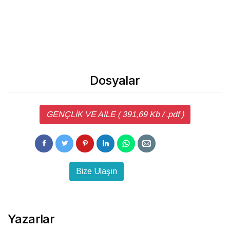
Dosyalar
GENÇLİK VE AİLE ( 391,69 Kb / .pdf )
Bize Ulaşın
Yazarlar