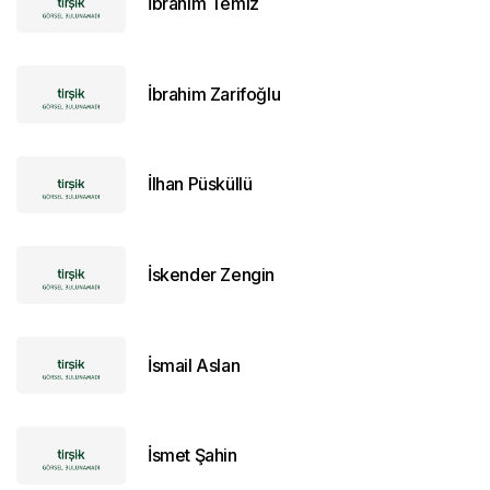
İbrahim Temiz
İbrahim Zarifoğlu
İlhan Püsküllü
İskender Zengin
İsmail Aslan
İsmet Şahin