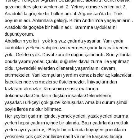
gezginci dervişlere verilen ad. 2. Yetmiş ermişe verilen ad. 3.
Anadolu'da göçebe bir halkın adı. 4. Afganistan'da bir Türk
boyunun adı. Anlamlara geldiği. Bizim Andırın’da yaşayanların .
Anadolu'da göçebe bir halkın adı. Tanımına uyduklarını
düşünüyorum.
Abdalların yerleri yok kış yaz çadırda yaşarlar. Yanı çadır
kurdukları yerlerin sahipleri izin vermese çadır kuracak yerleri
yok. Gelirleri yok. Davul zura ile düğün çalarlardı. Son yıllarda
onuda yapmıyorlar. Çünkü düğünler davul zurna ile yapılmaz
oldu. Çevredeki evlerden dilenerek yaşamlarını devam
ettirmekteler. Yani komşuları yardım etmez iseler aç kalacaklar.
İstediklerinde vermezlerse üstelemezler. İhtiyaçlarından
fazlasını almazlar. Kimsenim izinsiz mallarına
dokunmazlar.Onurların düşkün insanlar.Geleneklerini
yaşarlar.Türkçeyi çok güzel konuşurlar. Ama bu durum şimdi
böyle ilerde ne olur bilinmez.
Her şeyleri çadırın içinde, yemek yerleri, yatak yerleri oturma
yerleri hepsi çadırın içinde bir alanda. Bazı çadırlarda mutfak
yerleri ayrı yapılmış. Böyle bir ortamda büyüyen çocukların
yetişmesi çok çok zor.İlerde nasıl ve ne ile karşılaşılacağı