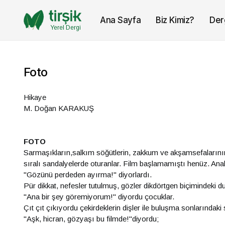
Ana Sayfa
Biz Kimiz?
Der
Yerel Dergi
Foto
Hikaye
M. Doğan KARAKUŞ
FOTO
Sarmaşıkların,salkım söğütlerin, zakkum ve akşamsefalarının 
sıralı sandalyelerde oturanlar. Film başlamamıştı henüz. Ana
"Gözünü perdeden ayırma!" diyorlardı.
Pür dikkat, nefesler tutulmuş, gözler dikdörtgen biçimindeki d
"Ana bir şey göremiyorum!" diyordu çocuklar.
Çıt çıt çıkıyordu çekirdeklerin dişler ile buluşma sonlarındaki 
"Aşk, hicran, gözyaşı bu filmde!"diyordu;