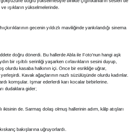
 gökyüzüne doğru yükselmesiyle birlikte çığırtkanların sesleri de
 ve ışıkların yükselmelerinde.
hıçkırıklarının gecenin yıldızlı maviliğinde yankılandığı sinema
ete doğru dönerdi. Bu hallerde Abla ile Foto'nun hangi aşk
 bir ışıltılı serinliği yaşarken cırlavıkların sesini duyup,
ş olurdu kasaba halkının içi. Önce bir esrikliğe uğrar,
r yerleşirdi. Kavak ağaçlarının nazlı süzülüşünde olurdu kadınlar.
ardı komşular. Işmar ederlerdi karı kocalar birbirlerine.
arı dudaklara gider;
ikisinin de. Sarmaş dolaş olmuş hallerinin adım, kâlp atışları
n kıskanç bakışlarına uğruyorlardı.