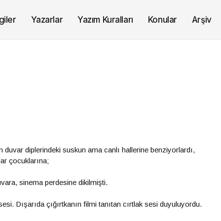
giler
Yazarlar
Yazım Kuralları
Konular
Arşiv
duvar diplerindeki suskun ama canlı hallerine benziyorlardı,
lar çocuklarına;
uvara, sinema perdesine dikilmişti.
sesi. Dışarıda çığırtkanın filmi tanıtan cırtlak sesi duyuluyordu.