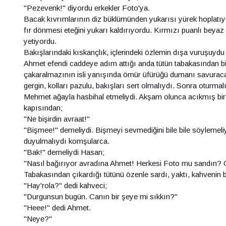
"Pezevenk!" diyordu erkekler Foto'ya.
Bacak kıvrımlarının diz büklümünden yukarısı yürek hoplatıyord
fır dönmesi eteğini yukarı kaldırıyordu. Kırmızı puanlı beya
yetiyordu.
Bakışlarındaki kıskançlık, içlerindeki özlemin dışa vuruşuydu
Ahmet efendi caddeye adım attığı anda tütün tabakasından bir
çakaralmazının isli yanışında ömür üfürüğü dumanı savuracakt
gergin, kolları pazulu, bakışları sert olmalıydı. Sonra oturmal
Mehmet ağayla hasbihal etmeliydi. Akşam olunca acıkmış bir m
kapısından;
"Ne bişirdin avraat!"
"Bişmee!" demeliydi. Bişmeyi sevmediğini bile bile söylemeli
duyulmalıydı komşularca.
"Bak!" demeliydi Hasan;
"Nasıl bağırıyor avradına Ahmet! Herkesi Foto mu sandın? O 
Tabakasından çıkardığı tütünü özenle sardı, yaktı, kahvenin b
"Hay'rola?" dedi kahveci;
"Durgunsun bugün. Canın bir şeye mi sıkkın?"
"Heee!" dedi Ahmet.
"Neye?"