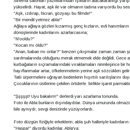
Sinema salonları yazlıklarından ışıkların alacakaranlığı yarıp
yükselirdi. Hayat, aşk ile var olmanın tadına varıyordu bu ses
"Aşk, ızdırap, hicran, gözyaşı bu filmde!"
"Bir mendil yetmez abla!"
Ağlaya ağlaya gözleri kızarmış genç kızların, evli hanımların 
dönüşlerinde kadınlarını azarlarcasına;
"N'ooldu?"
"Kocan mı öldü?"
"Anan, baban mı onlar?" benzeri çıkışmalar zaman zaman şidd
sarılmalarında olduğunu merak etmemek elde değildi. Gece aydın
kurbağaların sıçramalarındaki vıraklamaları ninnileşince bir ho
hayıflanmalar artar, öfkelenmelerin yerine aşk sözcükleri geli
Tatlı ürpermelere uğrayan bedenlerin hışırtılı sarılışlarını duy
Çocuklarının üstlerine çekilen örtülerle birlikte işaret parmakl
"Şşşşşt! Uyu bakalım!" derlerdi yarı azarlama tonunda.
Foto ile Abla bunların dışındaydılar. Dünya umurunda olmazdı 
bile aynıydı; sevgi denizinde yüzüyorlardı.
Foto düzgün fiziğiyle erkeklerin; abla şuh halleriyle kadınları
"Haspa!" diyordu kadınlar, Abla'ya;