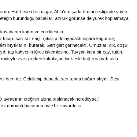
u. Hafif esen bir rüzgar, Abla'nın şarkı tınıları eşliğinde şöyle
z eteğin büründüğü bacakları azıcık görünse de yürek hoplatmaya
 kasabanın kadın ve erkeklerinin.
 tutam sarı kız saçlı çıkarıp dolayacaktı sigara kâğıdına;
ı bıyıklarını burarak. Gert gert gerinecekti. Omuzları dik, döşü
ıydı taş kahvenin iğreti iskemlesine. Tavşan kanı bir çay, tütün,
ideyle eve girerken kalınlaşan bir sesle bağırmalıydı avlu
ydi hem de. Celallenip daha da sert tonda bağırmalıydı. Sesi
avradının eteğinin altına pıslanacak neredeyse."
oz dumanlı havasına öyle bir savurdu ki...