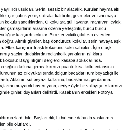
yayılırdı usuldan. Serin, sessiz bir alacalık. Kurulan hayma altı
ler çar çabuk yenir, sofralar kaldırılır, gezmeler ve sinemaya
bun kokulu sandıklardan. O kokulara gül, lavanta, mantıvar, leylak,
er çamaşırların arasına özenle yerleştirilir, burcu burcu
liğine karışırdı kokular. Biraz er vakitli çıkılırsa evlerden;
a doğru. Alımlı giysiler, baş döndürücü kokular, serin havaya aşk
. Elbet karıştırırdı aşk kokusunu koku sahipleri. İşte o aşk
ranmış saçlar, dudaklarda melankolik şarkıların ıslıklara
şk kokusu: Baygınlığını sergierdi kasaba sokaklarında.
keğinin koluna girmiş; kırmızı puanlı, kısa kollu entarisinin
üklümünün azıcık yukarısında dolgun bacakları tüm beyazlığı ile
ardı, Abla'nın süt beyazı kollarına, bacaklarına, gerdanına.
açlarını tarayarak başını yana, geriye öyle bir sallayışı, o kırmızı
iğinde çınlar, duyanları delirtirdi. Kasabanın erkekleri Foto'ya
dırmazlardı bile. Başları dik, birbirlerine daha da yaslanmış,
n bile olurlardı.