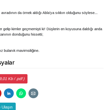
vradının da örnek aldığı Abla'ya sıkkın olduğunu söylese...
er gelip kimler geçmemişti ki! Düşlerin en koyusuna daldığı anda
 kanının donduğunu hissetti;
oz bulanık mavimsiliğine.
yalar
,01 Kb / .pdf )
 Ulaşın