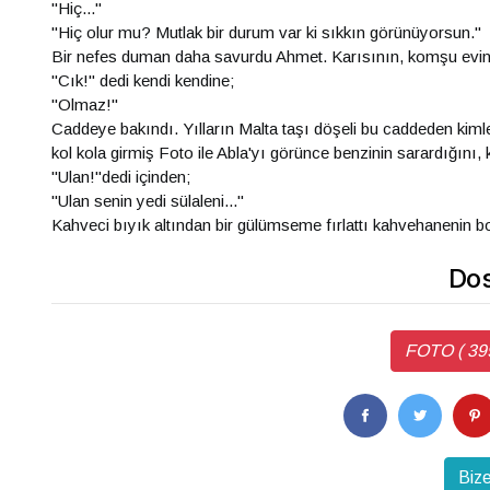
"Hiç..."
"Hiç olur mu? Mutlak bir durum var ki sıkkın görünüyorsun."
Bir nefes duman daha savurdu Ahmet. Karısının, komşu evin a
"Cık!" dedi kendi kendine;
"Olmaz!"
Caddeye bakındı. Yılların Malta taşı döşeli bu caddeden kiml
kol kola girmiş Foto ile Abla'yı görünce benzinin sarardığını,
"Ulan!"dedi içinden;
"Ulan senin yedi sülaleni..."
Kahveci bıyık altından bir gülümseme fırlattı kahvehanenin b
Dos
FOTO ( 399
Bize