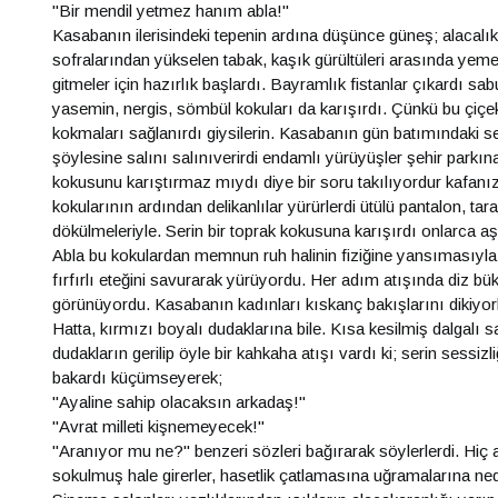
"Bir mendil yetmez hanım abla!"
Kasabanın ilerisindeki tepenin ardına düşünce güneş; alacalık 
sofralarından yükselen tabak, kaşık gürültüleri arasında yemek
gitmeler için hazırlık başlardı. Bayramlık fistanlar çıkardı sa
yasemin, nergis, sömbül kokuları da karışırdı. Çünkü bu çiçekl
kokmaları sağlanırdı giysilerin. Kasabanın gün batımındaki serin
şöylesine salını salınıverirdi endamlı yürüyüşler şehir parkın
kokusunu karıştırmaz mıydı diye bir soru takılıyordur kafanıza
kokularının ardından delikanlılar yürürlerdi ütülü pantalon, ta
dökülmeleriyle. Serin bir toprak kokusuna karışırdı onlarca a
Abla bu kokulardan memnun ruh halinin fiziğine yansımasıyla er
fırfırlı eteğini savurarak yürüyordu. Her adım atışında diz b
görünüyordu. Kasabanın kadınları kıskanç bakışlarını dikiyorl
Hatta, kırmızı boyalı dudaklarına bile. Kısa kesilmiş dalgalı s
dudakların gerilip öyle bir kahkaha atışı vardı ki; serin sessizl
bakardı küçümseyerek;
"Ayaline sahip olacaksın arkadaş!"
"Avrat milleti kişnemeyecek!"
"Aranıyor mu ne?" benzeri sözleri bağırarak söylerlerdi. Hiç al
sokulmuş hale girerler, hasetlik çatlamasına uğramalarına nede