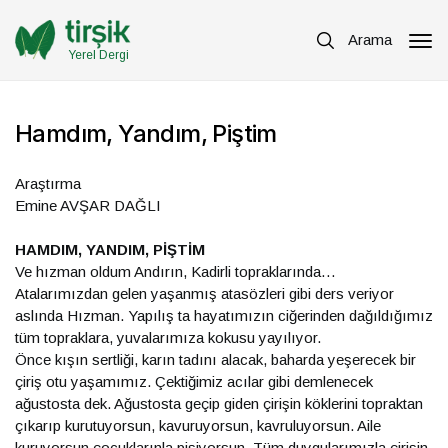
Arama
Yerel Dergi
Hamdım, Yandım, Piştim
Araştırma
Emine AVŞAR DAĞLI
HAMDIM, YANDIM, PİŞTİM
Ve hızman oldum Andırın, Kadirli topraklarında…
Atalarımızdan gelen yaşanmış atasözleri gibi ders veriyor
aslında Hızman. Yapılış ta hayatımızın ciğerinden dağıldığımız
tüm topraklara, yuvalarımıza kokusu yayılıyor.
Önce kışın sertliği, karın tadını alacak, baharda yeşerecek bir
çiriş otu yaşamımız. Çektiğimiz acılar gibi demlenecek
ağustosta dek. Ağustosta geçip giden çirişin köklerini topraktan
çıkarıp kurutuyorsun, kavuruyorsun, kavruluyorsun. Aile
kuruyorsun çocuklarınla pişiyorsun. Tüm duygularımızla çirişin