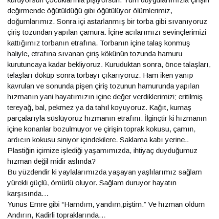
değirmende öğütüldüğü gibi öğütülüyor ölümlerimiz,
doğumlarımız. Sonra içi astarlanmış bir torba gibi sıvanıyoruz
çiriş tozundan yapılan çamura. İçine acılarımızı sevinçlerimizi
kattığımız torbanın etrafına. Torbanın içine talaş konmuş
haliyle, etrafına sıvanan çiriş kökünün tozunda hamuru
kurutuncaya kadar bekliyoruz. Kuruduktan sonra, önce talaşları,
telaşları döküp sonra torbayı çıkarıyoruz. Ham iken yanıp
kavrulan ve sonunda pişen çiriş tozunun hamurunda yapılan
hızmanın yani hayatımızın içine değer verdiklerimizi; eritilmiş
tereyağ, bal, pekmez ya da tahıl koyuyoruz. Kağıt, kumaş
parçalarıyla süslüyoruz hızmanın etrafını. İlginçtir ki hızmanın
içine konanlar bozulmuyor ve çirişin toprak kokusu, çamın,
ardıcın kokusu siniyor içindekilere. Saklama kabı yerine..
Plastiğin içimize işlediği yaşamımızda, ihtiyaç duyduğumuz
hızman değil midir aslında?
Bu yüzdendir ki yaylalarımızda yaşayan yaşlılarımız sağlam
yürekli güçlü, ömürlü oluyor. Sağlam duruyor hayatın
karşısında…
Yunus Emre gibi “Hamdım, yandım,piştim.” Ve hızman oldum
Andırın, Kadirli topraklarında…