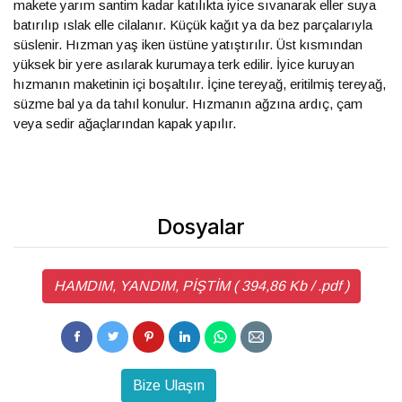
makete yarım santim kadar katılıkta iyice sıvanarak eller suya
batırılıp ıslak elle cilalanır. Küçük kağıt ya da bez parçalarıyla
süslenir. Hızman yaş iken üstüne yatıştırılır. Üst kısmından
yüksek bir yere asılarak kurumaya terk edilir. İyice kuruyan
hızmanın maketinin içi boşaltılır. İçine tereyağ, eritilmiş tereyağ,
süzme bal ya da tahıl konulur. Hızmanın ağzına ardıç, çam
veya sedir ağaçlarından kapak yapılır.
Dosyalar
HAMDIM, YANDIM, PİŞTİM ( 394,86 Kb / .pdf )
Bize Ulaşın