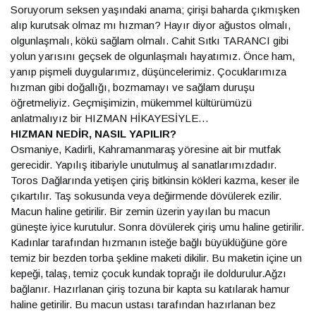
Soruyorum seksen yaşındaki anama; çirişi baharda çıkmışken
alıp kurutsak olmaz mı hızman? Hayır diyor ağustos olmalı,
olgunlaşmalı, kökü sağlam olmalı. Cahit Sıtkı TARANCI gibi
yolun yarısını geçsek de olgunlaşmalı hayatımız. Önce ham,
yanıp pişmeli duygularımız, düşüncelerimiz. Çocuklarımıza
hızman gibi doğallığı, bozmamayı ve sağlam duruşu
öğretmeliyiz. Geçmişimizin, mükemmel kültürümüzü
anlatmalıyız bir HIZMAN HİKAYESİYLE…
HIZMAN NEDİR, NASIL YAPILIR?
Osmaniye, Kadirli, Kahramanmaraş yöresine ait bir mutfak
gerecidir. Yapılış itibariyle unutulmuş al sanatlarımızdadır.
Toros Dağlarında yetişen çiriş bitkinsin kökleri kazma, keser ile
çıkartılır. Taş sokusunda veya değirmende dövülerek ezilir.
Macun haline getirilir. Bir zemin üzerin yayılan bu macun
güneşte iyice kurutulur. Sonra dövülerek çiriş umu haline getirilir.
Kadınlar tarafından hızmanın isteğe bağlı büyüklüğüne göre
temiz bir bezden torba şekline maketi dikilir. Bu maketin içine un
kepeği, talaş, temiz çocuk kundak toprağı ile doldurulur.Ağzı
bağlanır. Hazırlanan çiriş tozuna bir kapta su katılarak hamur
haline getirilir. Bu macun ustası tarafından hazırlanan bez