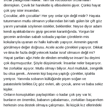
dinmişken. Çevik bir hareketle iş elbiselerini giyer. Çünkü hayat
çok şey ister insandan.
Çocuklar, ahh çocuklar! Her şey onlar için değil midir? Hayata
tutunmanın mutlu olmanın yollarından biri tatlı gülen bir çift göz
yarım yamalak söylenen istekler, beklentiler. Neyse diyor adam
kendi ayakkabılarını giyip gecenin karanlığında. Yorgun bir
gecenin ardından sabah sobada yapılan çöreklerin mis
kokularıyla uyanan ev halkı kahvaltı yapıyor. Annenin gayreti
görülmeye değer doğrusu. Acele acele çörekleri yapıyor. Dikkat
ve itina ile fazla değil yetecek kadar israf olmasın değil mi?
Hayat şartları ağır.Hele de elinden emekliyse insan! bu deyimi
çok duymuşuzdur. Şöyle düşünürsek: İnsanlar neler başarıyor.
Ne zorluklar aşıyor. Mutlu olmayı biliyor. Asıl mutluluk, zenginlik
bu olsa gerek.. Annenin kişi başına yaptığı çörekler, iştahla
yeniyor. Yanında sobanın küllüğünde pişen soğan ve
patateslerle birlikte.Üç göz evleri, altı çocuk, anne ve baba sekiz
kişiler.
Onların konuştukları paylaştıkları o kadar çok şey var ki;
bunların en önemlisi, babanın çabalaması, zorlukları başarırken
herkesin ona destek olmaya çalışması. İki küçük kız ellerindeki