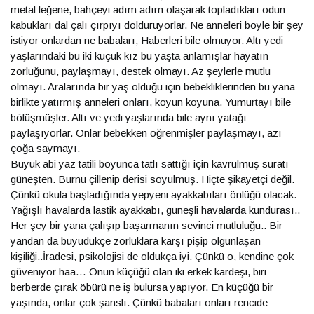
metal leğene, bahçeyi adım adım olaşarak topladıkları odun
kabukları dal çalı çırpıyı dolduruyorlar. Ne anneleri böyle bir şey
istiyor onlardan ne babaları, Haberleri bile olmuyor. Altı yedi
yaşlarındaki bu iki küçük kız bu yaşta anlamışlar hayatın
zorluğunu, paylaşmayı, destek olmayı. Az şeylerle mutlu
olmayı. Aralarında bir yaş olduğu için bebekliklerinden bu yana
birlikte yatırmış anneleri onları, koyun koyuna. Yumurtayı bile
bölüşmüşler. Altı ve yedi yaşlarında bile aynı yatağı
paylaşıyorlar. Onlar bebekken öğrenmişler paylaşmayı, azı
çoğa saymayı.
Büyük abi yaz tatili boyunca tatlı sattığı için kavrulmuş suratı
güneşten. Burnu çillenip derisi soyulmuş. Hiçte şikayetçi değil.
Çünkü okula başladığında yepyeni ayakkabıları önlüğü olacak.
Yağışlı havalarda lastik ayakkabı, güneşli havalarda kundurası..
Her şey bir yana çalışıp başarmanın sevinci mutluluğu.. Bir
yandan da büyüdükçe zorluklara karşı pişip olgunlaşan
kişiliği..İradesi, psikolojisi de oldukça iyi. Çünkü o, kendine çok
güveniyor haa… Onun küçüğü olan iki erkek kardeşi, biri
berberde çırak öbürü ne iş bulursa yapıyor. En küçüğü bir
yaşında, onlar çok şanslı. Çünkü babaları onları rencide