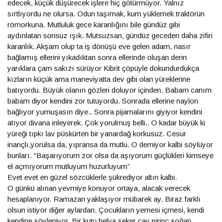
edecek, küçük düşürecek işlere hiç götürmüyor. Yalnız
sırtlıyordu ne olursa. Odun taşımak, kum yüklemek traktörün
römorkuna. Mutluluk gece karanlığını bile gündüz gibi
aydınlatan sonsuz ışık. Mutsuzsan, gündüz geceden daha zifiri
karanlık. Akşam olup ta iş dönüşü eve gelen adam, nasır
bağlamış ellerini yıkadıktan sonra ellerinde oluşan derin
yarıklara çam sakızı sürüyor Kibrit çöpüyle dokundurdukça
kızların küçük ama maneviyatta dev gibi olan yüreklerine
batıyordu. Büyük olanın gözleri doluyor içinden. Babam canım
babam diyor kendini zor tutuyordu. Sonrada ellerine naylon
bağlıyor yumuşasın diye.. Sonra pijamalarını giyiyor kendini
atıyor divana inleyerek. Çok yorulmuş belli.. O kadar büyük ki
yüreği tıpkı lav püskürten bir yanardağ korkusuz. Cesur
inançlı,yorulsa da, yıpransa da mutlu. O demiyor kalbi söylüyor
bunları. “Başarıyorum zor olsa da aşıyorum güçlükleri kimseye
el açmıyorum mutluyum huzurluyum”
Evet evet en güzel sözcüklerle şükrediyor altın kalbi.
O günkü alınan yevmiye konuyor ortaya, alacak verecek
hesaplanıyor. Ramazan yaklaşıyor mübarek ay. Biraz farklı
olsun istiyor diğer aylardan. Çocukların yemesi içmesi, kendi
kendine söyleniyor. Bir kutu helva şeker çay pirinç soğan