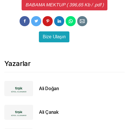
BABAMA MEKTUP ( 396,65 Kb / .pdf )
Bize Ulaşın
Yazarlar
Ali Doğan
Ali Çanak