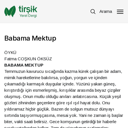
Arama
Yerel Dergi
Babama Mektup
ÖYKÜ
Fatma COŞKUN ÖKSÜZ
BABAMA MEKTUP
Temmuzun kavurucu sıcağında kazma kürek çalışan bir adam,
mimik hareketlerine bakılırsa, yoğun, yorgun ve içinden
çıkamadığı karmaşık duygular içinde. Yüzünü yakan güneş,
kırıştırdığı için esmerleşmiş, kırışıklar arasında beyaz çizgiler
oluşmuş. Onun mutlu olduğu anıları anlatırcasına. Küçük yeşil
gözleri zihninden geçenlere göre ışıl ışıl hayat dolu. Onu
yıldıramaz hiçbir güçlük. Bazen de solgun mutsuz dünyayı
sırtında taşıyormuşçasına, mesai yok. Yani ne zaman iş başlar
biter, vakti saati belirsiz. Gece komşunun getirdiği bir haberle
sıcak yatağından kalkar. Tam da vücudunun sızlamaları