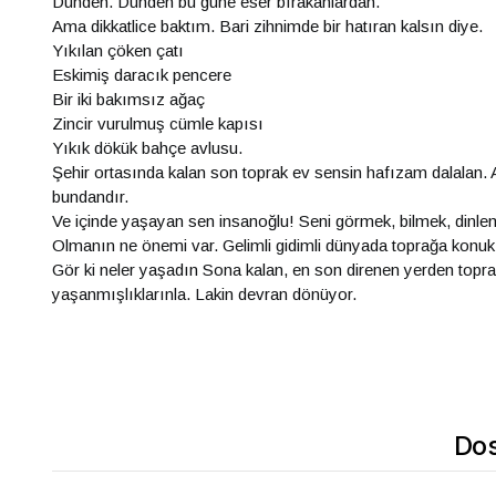
Dünden. Dünden bu güne eser bırakanlardan.
Ama dikkatlice baktım. Bari zihnimde bir hatıran kalsın diye.
Yıkılan çöken çatı
Eskimiş daracık pencere
Bir iki bakımsız ağaç
Zincir vurulmuş cümle kapısı
Yıkık dökük bahçe avlusu.
Şehir ortasında kalan son toprak ev sensin hafızam dalalan
bundandır.
Ve içinde yaşayan sen insanoğlu! Seni görmek, bilmek, dinle
Olmanın ne önemi var. Gelimli gidimli dünyada toprağa konu
Gör ki neler yaşadın Sona kalan, en son direnen yerden to
yaşanmışlıklarınla. Lakin devran dönüyor.
Dos