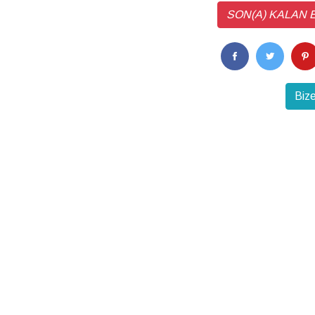
SON(A) KALAN EV 
Bize