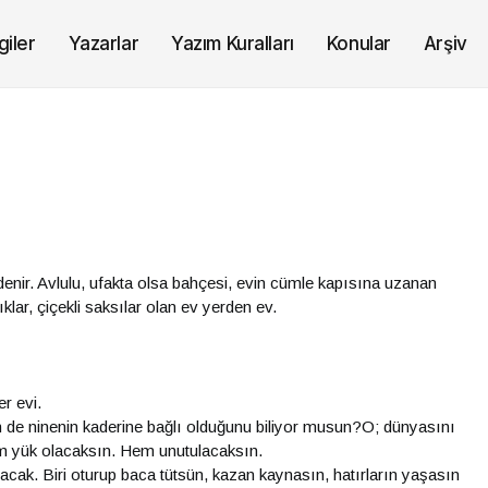
giler
Yazarlar
Yazım Kuralları
Konular
Arşiv
 denir. Avlulu, ufakta olsa bahçesi, evin cümle kapısına uzanan
lar, çiçekli saksılar olan ev yerden ev.
r evi.
in de ninenin kaderine bağlı olduğunu biliyor musun?O; dünyasını
m yük olacaksın. Hem unutulacaksın.
acak. Biri oturup baca tütsün, kazan kaynasın, hatırların yaşasın