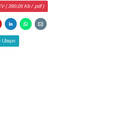
( 390,05 Kb / .pdf )
 Ulaşın