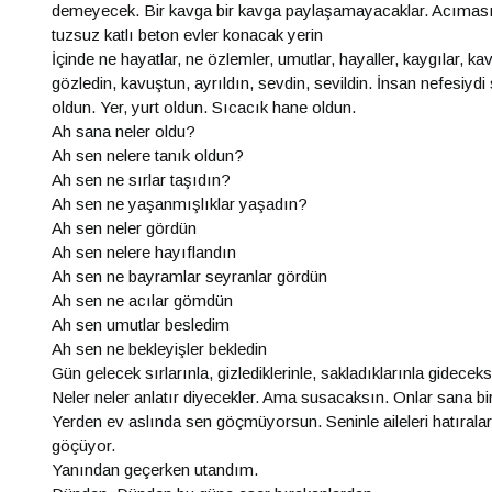
demeyecek. Bir kavga bir kavga paylaşamayacaklar. Acıması
tuzsuz katlı beton evler konacak yerin
İçinde ne hayatlar, ne özlemler, umutlar, hayaller, kaygılar, kav
gözledin, kavuştun, ayrıldın, sevdin, sevildin. İnsan nefesiyd
oldun. Yer, yurt oldun. Sıcacık hane oldun.
Ah sana neler oldu?
Ah sen nelere tanık oldun?
Ah sen ne sırlar taşıdın?
Ah sen ne yaşanmışlıklar yaşadın?
Ah sen neler gördün
Ah sen nelere hayıflandın
Ah sen ne bayramlar seyranlar gördün
Ah sen ne acılar gömdün
Ah sen umutlar besledim
Ah sen ne bekleyişler bekledin
Gün gelecek sırlarınla, gizlediklerinle, sakladıklarınla gidecek
Neler neler anlatır diyecekler. Ama susacaksın. Onlar sana 
Yerden ev aslında sen göçmüyorsun. Seninle aileleri hatıralar
göçüyor.
Yanından geçerken utandım.