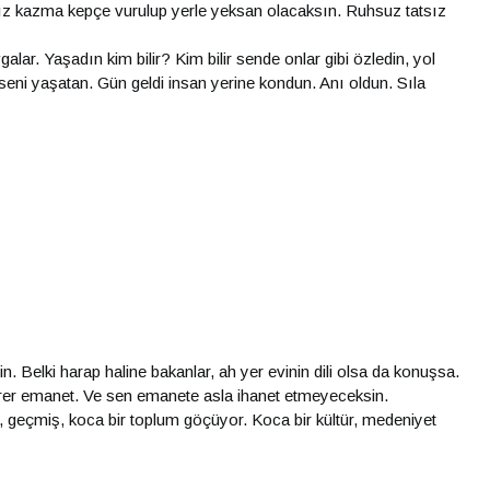
z kazma kepçe vurulup yerle yeksan olacaksın. Ruhsuz tatsız
galar. Yaşadın kim bilir? Kim bilir sende onlar gibi özledin, yol
i seni yaşatan. Gün geldi insan yerine kondun. Anı oldun. Sıla
sin. Belki harap haline bakanlar, ah yer evinin dili olsa da konuşsa.
birer emanet. Ve sen emanete asla ihanet etmeyeceksin.
, geçmiş, koca bir toplum göçüyor. Koca bir kültür, medeniyet