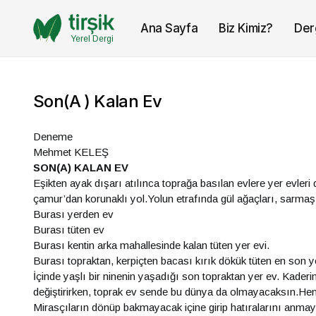
Ana Sayfa
Biz Kimiz?
Der
Yerel Dergi
Son(a ) Kalan Ev
Deneme
Mehmet KELEŞ
SON(A) KALAN EV
Eşikten ayak dışarı atılınca toprağa basılan evlere yer evleri
çamur’dan korunaklı yol.Yolun etrafında gül ağaçları, sarmaşık
Burası yerden ev
Burası tüten ev
Burası kentin arka mahallesinde kalan tüten yer evi.
Burası topraktan, kerpiçten bacası kırık dökük tüten en son ye
İçinde yaşlı bir ninenin yaşadığı son topraktan yer ev. Kader
değiştirirken, toprak ev sende bu dünya da olmayacaksın.He
Mirasçıların dönüp bakmayacak içine girip hatıralarını anmay