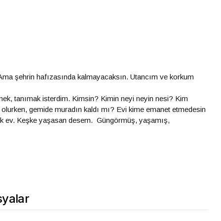
. Ama şehrin hafızasında kalmayacaksın. Utancım ve korkum
mek, tanımak isterdim. Kimsin? Kimin neyi neyin nesi? Kim
k olurken, gemide muradın kaldı mı? Evi kime emanet etmedesin
prak ev. Keşke yaşasan desem. Güngörmüş, yaşamış,
yalar