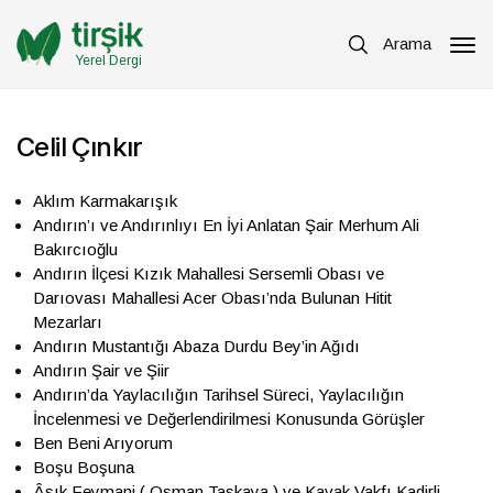
Arama
Yerel Dergi
Celil Çınkır
Aklım Karmakarışık
Andırın’ı ve Andırınlıyı En İyi Anlatan Şair Merhum Ali
Bakırcıoğlu
Andırın İlçesi Kızık Mahallesi Sersemli Obası ve
Darıovası Mahallesi Acer Obası’nda Bulunan Hitit
Mezarları
Andırın Mustantığı Abaza Durdu Bey’in Ağıdı
Andırın Şair ve Şiir
Andırın’da Yaylacılığın Tarihsel Süreci, Yaylacılığın
İncelenmesi ve Değerlendirilmesi Konusunda Görüşler
Ben Beni Arıyorum
Boşu Boşuna
Âşık Feymani ( Osman Taşkaya ) ve Kavak Vakfı Kadirli