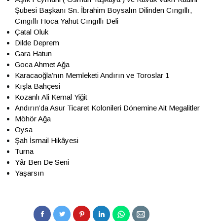
Şubesi Başkanı Sn. İbrahim Boysalın Dilinden Cıngıllı,
Cıngıllı Hoca Yahut Cıngıllı Deli
Çatal Oluk
Dilde Deprem
Gara Hatun
Goca Ahmet Ağa
Karacaoğla’nın Memleketi Andırın ve Toroslar 1
Kışla Bahçesi
Kozanlı Ali Kemal Yiğit
Andırın’da Asur Ticaret Kolonileri Dönemine Ait Megalitler
Möhör Ağa
Oysa
Şah İsmail Hikâyesi
Turna
Yâr Ben De Seni
Yaşarsın